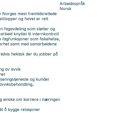
Arbeidsspråk
Norsk
av Norges mest fremtidsrettede
lltopper og havet er rett
n fagavdeling som støtter og
rbeid knyttet til internkontroll
re fagfunksjoner som fiskehelse,
kkerhet samt med samarbeidene
tidvis hektisk der du jobber på
ng av avvik
ner
fiseringstjeneste og kunder
 avviksbehandling,
og ønske om karriere i næringen
il å bygge relasjoner