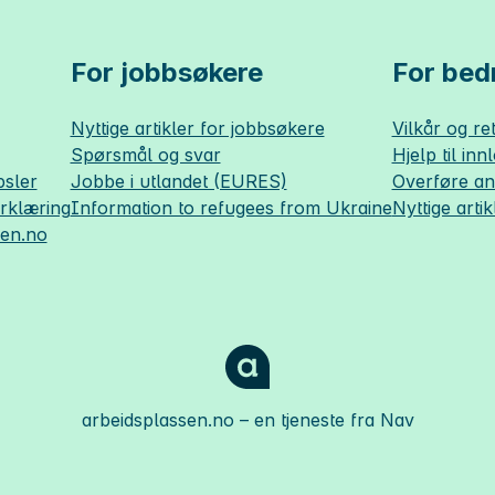
For jobbsøkere
For bedr
Nyttige artikler for jobbsøkere
Vilkår og ret
Spørsmål og svar
Hjelp til inn
sler
Jobbe i utlandet (EURES)
Overføre a
erklæring
Information to refugees from Ukraine
Nyttige artik
sen.no
arbeidsplassen.no
– en tjeneste fra Nav