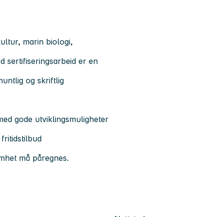
ltur, marin biologi,
 sertifiseringsarbeid er en
tlig og skriftlig
med gode utviklingsmuligheter
ritidstilbud
somhet må påregnes.