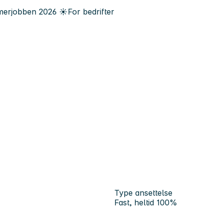
erjobben
2026
☀️
For bedrifter
Type ansettelse
Fast, heltid 100%