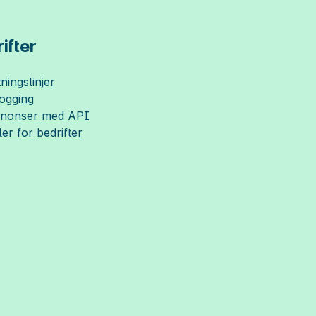
ifter
ningslinjer
logging
nnonser med API
ler for bedrifter