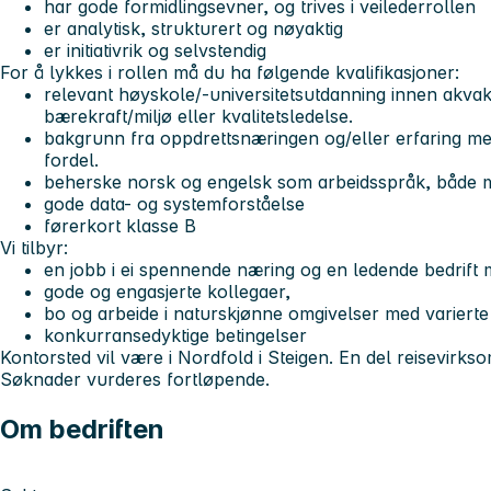
har gode formidlingsevner, og trives i veilederrollen
er analytisk, strukturert og nøyaktig
er initiativrik og selvstendig
For å lykkes i rollen må du ha følgende kvalifikasjoner:
relevant høyskole/-universitetsutdanning innen akvaku
bærekraft/miljø eller kvalitetsledelse.
bakgrunn fra oppdrettsnæringen og/eller erfaring med
fordel.
beherske norsk og engelsk som arbeidsspråk, både mun
gode data- og systemforståelse
førerkort klasse B
Vi tilbyr:
en jobb i ei spennende næring og en ledende bedrift 
gode og engasjerte kollegaer,
bo og arbeide i naturskjønne omgivelser med varierte f
konkurransedyktige betingelser
Kontorsted vil være i Nordfold i Steigen. En del reisevirk
Søknader vurderes fortløpende.
Om bedriften