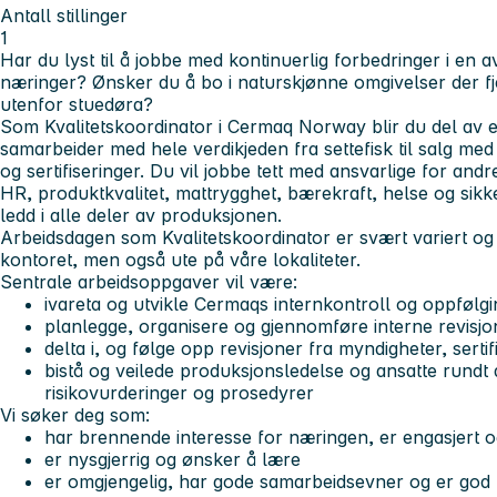
Antall stillinger
1
Har du lyst til å jobbe med kontinuerlig forbedringer i en 
næringer? Ønsker du å bo i naturskjønne omgivelser der fje
utenfor stuedøra?
Som Kvalitetskoordinator i Cermaq Norway blir du del av e
samarbeider med hele verdikjeden fra settefisk til salg med a
og sertifiseringer. Du vil jobbe tett med ansvarlige for and
HR, produktkvalitet, mattrygghet, bærekraft, helse og si
ledd i alle deler av produksjonen.
Arbeidsdagen som Kvalitetskoordinator er svært variert og 
kontoret, men også ute på våre lokaliteter.
Sentrale arbeidsoppgaver vil være:
ivareta og utvikle Cermaqs internkontroll og oppfølgi
planlegge, organisere og gjennomføre interne revisjo
delta i, og følge opp revisjoner fra myndigheter, serti
bistå og veilede produksjonsledelse og ansatte rundt
risikovurderinger og prosedyrer
Vi søker deg som:
har brennende interesse for næringen, er engasjert 
er nysgjerrig og ønsker å lære
er omgjengelig, har gode samarbeidsevner og er god t