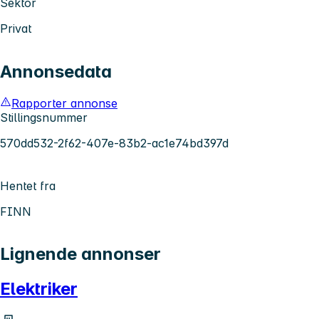
Sektor
Privat
Annonsedata
Rapporter annonse
Stillingsnummer
570dd532-2f62-407e-83b2-ac1e74bd397d
Hentet fra
FINN
Lignende annonser
Elektriker