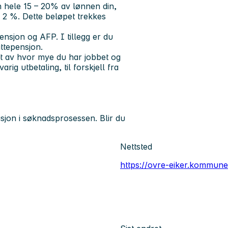
n hele 15 – 20% av lønnen din,
v 2 %. Dette beløpet trekkes
nsjon og AFP. I tillegg er du
ttepensjon.
et av hvor mye du har jobbet og
rig utbetaling, til forskjell fra
jon i søknadsprosessen. Blir du
Nettsted
https://ovre-eiker.kommune