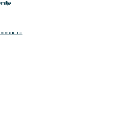
smiljø
kommune.no