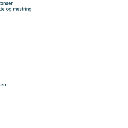
tanser
tte og mestring
gen