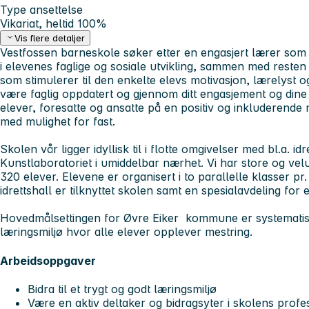
Type ansettelse
Vikariat, heltid 100%
Vis flere detaljer
Vestfossen barneskole søker etter en engasjert lærer som 
i elevenes faglige og sosiale utvikling, sammen med resten
som stimulerer til den enkelte elevs motivasjon, lærelyst 
være faglig oppdatert og gjennom ditt engasjement og din
elever, foresatte og ansatte på en positiv og inkluderende m
med mulighet for fast.
Skolen vår ligger idyllisk til i flotte omgivelser med bl.a. 
Kunstlaboratoriet i umiddelbar nærhet. Vi har store og vel
320 elever. Elevene er organisert i to parallelle klasser p
idrettshall er tilknyttet skolen samt en spesialavdeling for
Hovedmålsettingen for Øvre Eiker kommune er systematisk 
læringsmiljø hvor alle elever opplever mestring.
Arbeidsoppgaver
Bidra til et trygt og godt læringsmiljø
Være en aktiv deltaker og bidragsyter i skolens profe