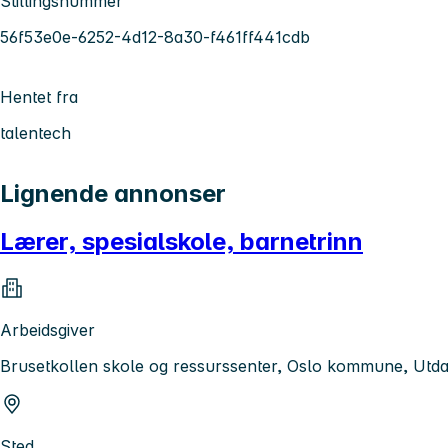
Stillingsnummer
56f53e0e-6252-4d12-8a30-f461ff441cdb
Hentet fra
talentech
Lignende annonser
Lærer, spesialskole, barnetrinn
Arbeidsgiver
Brusetkollen skole og ressurssenter, Oslo kommune, Utd
Sted