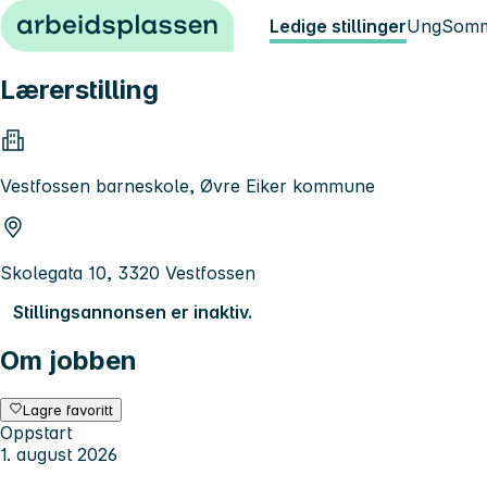
Hopp til innhold
Ledige stillinger
Ung
Somm
Lærerstilling
Vestfossen barneskole, Øvre Eiker kommune
Skolegata 10, 3320 Vestfossen
Stillingsannonsen er inaktiv.
Om jobben
Lagre favoritt
Oppstart
1. august 2026