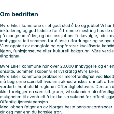
Om bedriften
Øvre Eiker kommune er et godt sted å bo og jobbe! Vi har f
inkludering og god ledelse for å fremme mestring hos de ans
på mange områder, og hos oss jobber folkevalgte, administr
innbyggere tett sammen for å løse utfordringer og se nye 
Vi er opptatt av mangfold og oppfordrer kvalifiserte kandida
kjønn, funksjonsevne eller kulturell bakgrunn. Våre verdie
tilhørighet.
Øvre Eiker kommune har over 20.000 innbyggere og er en
ansatte. Sammen skaper vi et livskraftig Øvre Eiker.
Øvre Eiker kommune praktiserer meroffentlighet ved tilset
må begrunne særskilt hvis en søknad ønskes unntatt offentl
vurdert i henhold til reglene i Offentlighetsloven. Derso
ikke foreligger en særskilt grunn, vil søknaden bli offentlig
muligheten til eventuelt å trekke sin søknad før offentliggjø
Offentlig tjenestepensjon
Med jobben følger en av Norges beste pensjonsordninger, o
gir deg mer enn du kanskje tror.