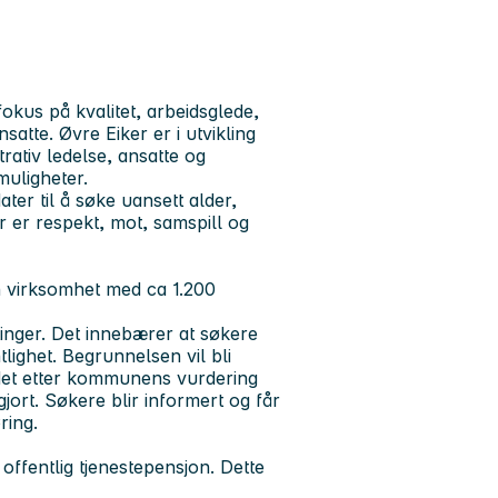
okus på kvalitet, arbeidsglede,
atte. Øvre Eiker er i utvikling
ativ ledelse, ansatte og
muligheter.
ter til å søke uansett alder,
r er respekt, mot, samspill og
 virksomhet med ca 1.200
tinger. Det innebærer at søkere
ighet. Begrunnelsen vil bli
m det etter kommunens vurdering
gjort. Søkere blir informert og får
ring.
ffentlig tjenestepensjon. Dette