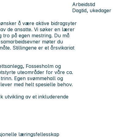
Arbeidstid
Dagtid, ukedager
ønsker å være aktive bidragsyter
 av de ansatte. Vi søker en lærer
og tro på egen mestring. Du må
e samarbeidsevner møter du
åte. Stillingene er et årsvikariat
idrettsanlegg, Fossesholm og
utstyrte uteområder for våre ca.
r. trinn. Egen svømmehall og
 elever med helt spesielle behov.
utvikling av et inkluderende
sjonelle læringsfellesskap