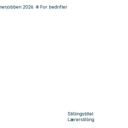
erjobben
2026
☀️
For bedrifter
Stillingstittel
Lærerstilling