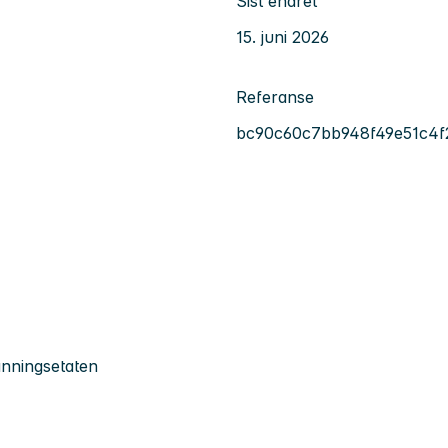
Sist endret
15. juni 2026
Referanse
bc90c60c7bb948f49e51c4f
anningsetaten