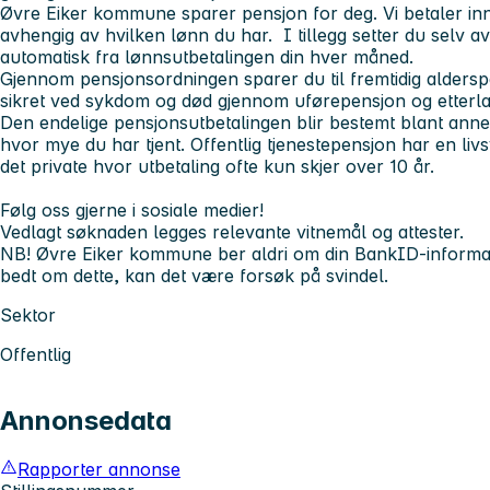
Øvre Eiker kommune sparer pensjon for deg. Vi betaler in
avhengig av hvilken lønn du har. I tillegg setter du selv a
automatisk fra lønnsutbetalingen din hver måned.
Gjennom pensjonsordningen sparer du til fremtidig alderspe
sikret ved sykdom og død gjennom uførepensjon og etterla
Den endelige pensjonsutbetalingen blir bestemt blant ann
hvor mye du har tjent. Offentlig tjenestepensjon har en livsva
det private hvor utbetaling ofte kun skjer over 10 år.
Følg oss gjerne i sosiale medier!
Vedlagt søknaden legges relevante vitnemål og attester.
NB! Øvre Eiker kommune ber aldri om din BankID-informas
bedt om dette, kan det være forsøk på svindel.
Sektor
Offentlig
Annonsedata
Rapporter annonse