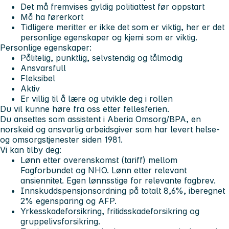
Det må fremvises gyldig politiattest før oppstart
Må ha førerkort
Tidligere meritter er ikke det som er viktig, her er det
personlige egenskaper og kjemi som er viktig.
Personlige egenskaper:
Pålitelig, punktlig, selvstendig og tålmodig
Ansvarsfull
Fleksibel
Aktiv
Er villig til å lære og utvikle deg i rollen
Du vil kunne høre fra oss etter fellesferien.
Du ansettes som assistent i Aberia Omsorg/BPA, en
norskeid og ansvarlig arbeidsgiver som har levert helse-
og omsorgstjenester siden 1981.
Vi kan tilby deg:
Lønn etter overenskomst (tariff) mellom
Fagforbundet og NHO. Lønn etter relevant
ansiennitet. Egen lønnsstige for relevante fagbrev.
Innskuddspensjonsordning på totalt 8,6%, iberegnet
2% egensparing og AFP.
Yrkesskadeforsikring, fritidsskadeforsikring og
gruppelivsforsikring.