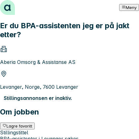
Hopp til innhold
Meny
Er du BPA-assistenten jeg er på jakt
etter?
Aberia Omsorg & Assistanse AS
Levanger, Norge, 7600 Levanger
Stillingsannonsen er inaktiv.
Om jobben
Lagre favoritt
Stillingstittel
BPA-assistenter i Levanger søkes.