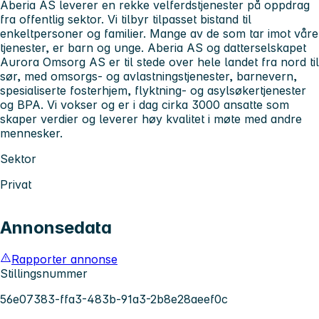
Aberia AS
leverer en rekke velferdstjenester på oppdrag
fra offentlig sektor. Vi tilbyr tilpasset bistand til
enkeltpersoner og familier. Mange av de som tar imot våre
tjenester, er barn og unge. Aberia AS og datterselskapet
Aurora Omsorg AS er til stede over hele landet fra nord til
sør, med omsorgs- og avlastningstjenester, barnevern,
spesialiserte fosterhjem, flyktning- og asylsøkertjenester
og BPA. Vi vokser og er i dag cirka 3000 ansatte som
skaper verdier og leverer høy kvalitet i møte med andre
mennesker.
Sektor
Privat
Annonsedata
Rapporter annonse
Stillingsnummer
56e07383-ffa3-483b-91a3-2b8e28aeef0c