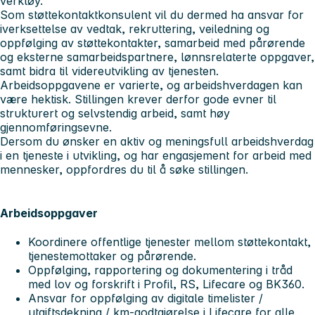
verktøy.
Som støttekontaktkonsulent vil du dermed ha ansvar for
iverksettelse av vedtak, rekruttering, veiledning og
oppfølging av støttekontakter, samarbeid med pårørende
og eksterne samarbeidspartnere, lønnsrelaterte oppgaver,
samt bidra til videreutvikling av tjenesten.
Arbeidsoppgavene er varierte, og arbeidshverdagen kan
være hektisk. Stillingen krever derfor gode evner til
strukturert og selvstendig arbeid, samt høy
gjennomføringsevne.
Dersom du ønsker en aktiv og meningsfull arbeidshverdag
i en tjeneste i utvikling, og har engasjement for arbeid med
mennesker, oppfordres du til å søke stillingen.
Arbeidsoppgaver
Koordinere offentlige tjenester mellom støttekontakt,
tjenestemottaker og pårørende.
Oppfølging, rapportering og dokumentering i tråd
med lov og forskrift i Profil, RS, Lifecare og BK360.
Ansvar for oppfølging av digitale timelister /
utgiftsdekning / km-godtgjørelse i Lifecare for alle