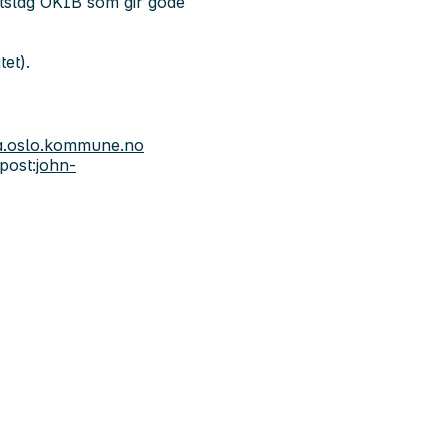
ttslag OKIB som gir gode
et).
a.oslo.kommune.no
post:
john-