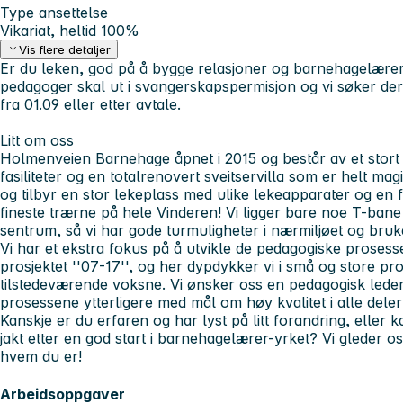
Type ansettelse
Vikariat, heltid 100%
Vis flere detaljer
Er du leken, god på å bygge relasjoner og barnehagelærer e
pedagoger skal ut i svangerskapspermisjon og vi søker der
fra 01.09 eller etter avtale.
Litt om oss
Holmenveien Barnehage åpnet i 2015 og består av et sto
fasiliteter og en totalrenovert sveitservilla som er helt ma
og tilbyr en stor lekeplass med ulike lekeapparater og en
fineste trærne på hele Vinderen! Vi ligger bare noe T-ban
sentrum, så vi har gode turmuligheter i nærmiljøet og bruker
Vi har et ekstra fokus på å utvikle de pedagogiske prosessen
prosjektet ''07-17'', og her dypdykker vi i små og store p
tilstedeværende voksne. Vi ønsker oss en pedagogisk leder s
prosessene ytterligere med mål om høy kvalitet i alle dele
Kanskje er du erfaren og har lyst på litt forandring, eller
jakt etter en god start i barnehagelærer-yrket? Vi gleder oss
hvem du er!
Arbeidsoppgaver