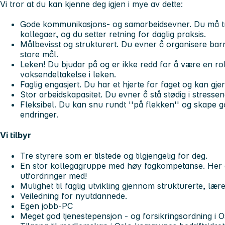
Vi tror at du kan kjenne deg igjen i mye av dette:
Gode kommunikasjons- og samarbeidsevner. Du må tri
kollegaer, og du setter retning for daglig praksis.
Målbevisst og strukturert. Du evner å organisere ba
store mål.
Leken! Du bjudar på og er ikke redd for å være en ro
voksendeltakelse i leken.
Faglig engasjert. Du har et hjerte for faget og kan gjer
Stor arbeidskapasitet. Du evner å stå stødig i stressen
Fleksibel. Du kan snu rundt ''på flekken'' og skape go
endringer.
Vi tilbyr
Tre styrere som er tilstede og tilgjengelig for deg.
En stor kollegagruppe med høy fagkompetanse. Her er
utfordringer med!
Mulighet til faglig utvikling gjennom strukturerte, læ
Veiledning for nyutdannede.
Egen jobb-PC
Meget god tjenestepensjon - og forsikringsordning i 