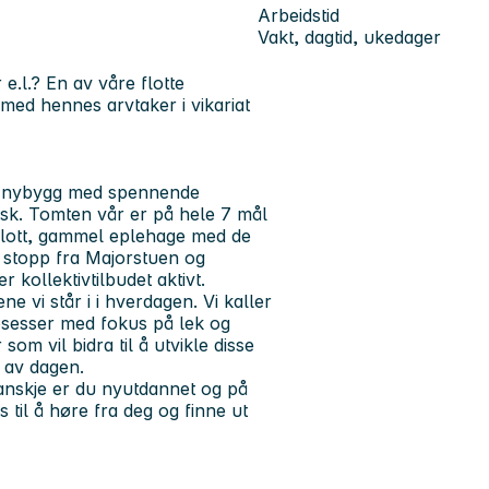
Arbeidstid
Vakt, dagtid, ukedager
.l.? En av våre flotte
med hennes arvtaker i vikariat
rt nybygg med spennende
gisk. Tomten vår er på hele 7 mål
 flott, gammel eplehage med de
e stopp fra Majorstuen og
 kollektivtilbudet aktivt.
e vi står i i hverdagen. Vi kaller
rosesser med fokus på lek og
om vil bidra til å utvikle disse
r av dagen.
 kanskje er du nyutdannet og på
 til å høre fra deg og finne ut