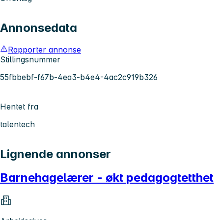
Annonsedata
Rapporter annonse
Stillingsnummer
55fbbebf-f67b-4ea3-b4e4-4ac2c919b326
Hentet fra
talentech
Lignende annonser
Barnehagelærer - økt pedagogtetthet