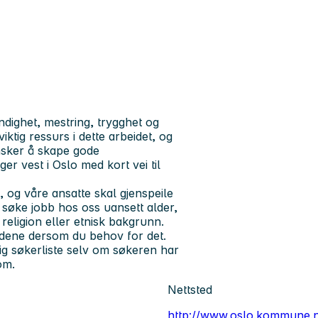
dighet, mestring, trygghet og
iktig ressurs i dette arbeidet, og
nsker å skape gode
er vest i Oslo med kort vei til
og våre ansatte skal gjenspeile
å søke jobb hos oss uansett alder,
 religion eller etnisk bakgrunn.
ldene dersom du behov for det.
ig søkerliste selv om søkeren har
 om.
Nettsted
http://www.oslo.kommune.