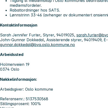
Tilgang til medlemskap i Oslo kommunes bedriftsidre
medlemsfordeler.
Rabattordninger hos SATS.
Lønnstrinn 33-46 (avhenger av dokumentert ansiennit
Kontaktinformasjon
Sarah Jennifer Furter, Styrer, 94019025,
sarah.furter@bv
John-Gunnar Dokkedal, Assisterende styrer, 94019409, E-
gunnar.dokkedal@bva.oslo.kommune.no
Arbeidssted
Holmenveien 19
0374 Oslo
Nøkkelinformasjon:
Arbeidsgiver: Oslo kommune
Referansenr.: 5137530568
Stillingsprosent: 100%