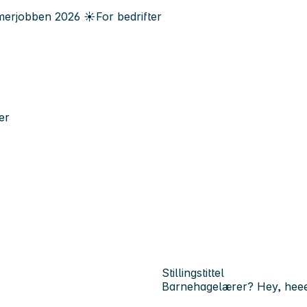
erjobben
2026
☀️
For bedrifter
er
Stillingstittel
Barnehagelærer? Hey, hee