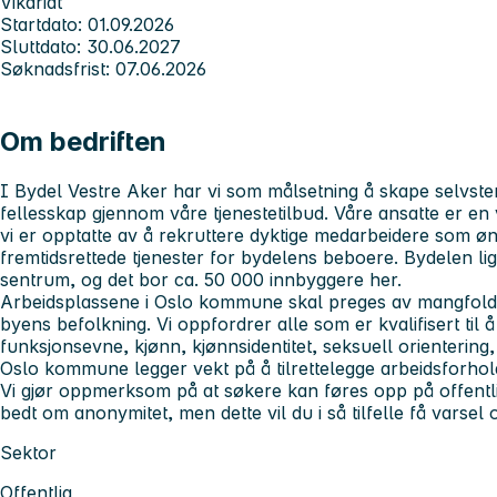
Vikariat
Startdato: 01.09.2026
Sluttdato: 30.06.2027
Søknadsfrist: 07.06.2026
Om bedriften
I Bydel Vestre Aker har vi som målsetning å skape selvsten
fellesskap gjennom våre tjenestetilbud. Våre ansatte er en v
vi er opptatte av å rekruttere dyktige medarbeidere som ø
fremtidsrettede tjenester for bydelens beboere. Bydelen ligg
sentrum, og det bor ca. 50 000 innbyggere her.
Arbeidsplassene i Oslo kommune skal preges av mangfold, 
byens befolkning. Vi oppfordrer alle som er kvalifisert til 
funksjonsevne, kjønn, kjønnsidentitet, seksuell orientering,
Oslo kommune legger vekt på å tilrettelegge arbeidsforho
Vi gjør oppmerksom på at søkere kan føres opp på offentl
bedt om anonymitet, men dette vil du i så tilfelle få varsel
Sektor
Offentlig