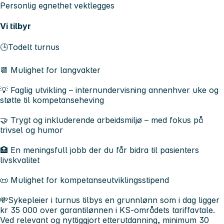
Personlig egnethet vektlegges
Vi tilbyr
🕒Todelt turnus
📆 Mulighet for langvakter
💡 Faglig utvikling – internundervisning annenhver uke og
støtte til kompetanseheving
🤝 Trygt og inkluderende arbeidsmiljø – med fokus på
trivsel og humor
🏥 En meningsfull jobb der du får bidra til pasienters
livskvalitet
📜 Mulighet for kompetanseutviklingsstipend
💸Sykepleier i turnus tilbys en grunnlønn som i dag ligger
kr 35 000 over garantilønnen i KS-områdets tariffavtale.
Ved relevant og nyttiggjort etterutdanning, minimum 30