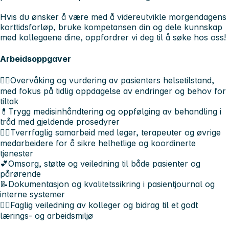
Hvis du ønsker å være med å videreutvikle morgendagens
korttidsforløp, bruke kompetansen din og dele kunnskap
med kollegaene dine, oppfordrer vi deg til å søke hos oss!
Arbeidsoppgaver
👩‍⚕️Overvåking og vurdering av pasienters helsetilstand,
med fokus på tidlig oppdagelse av endringer og behov for
tiltak
💊Trygg medisinhåndtering og oppfølging av behandling i
tråd med gjeldende prosedyrer
💁‍♂️Tverrfaglig samarbeid med leger, terapeuter og øvrige
medarbeidere for å sikre helhetlige og koordinerte
tjenester
💕Omsorg, støtte og veiledning til både pasienter og
pårørende
📝Dokumentasjon og kvalitetssikring i pasientjournal og
interne systemer
🙋‍♀️Faglig veiledning av kolleger og bidrag til et godt
lærings- og arbeidsmiljø