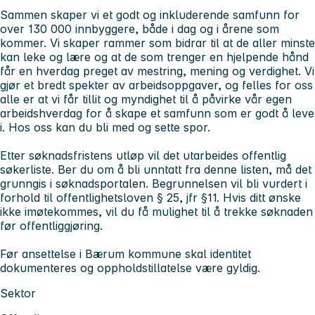
Sammen skaper vi et godt og inkluderende samfunn for
over 130 000 innbyggere, både i dag og i årene som
kommer. Vi skaper rammer som bidrar til at de aller minste
kan leke og lære og at de som trenger en hjelpende hånd
får en hverdag preget av mestring, mening og verdighet. Vi
gjør et bredt spekter av arbeidsoppgaver, og felles for oss
alle er at vi får tillit og myndighet til å påvirke vår egen
arbeidshverdag for å skape et samfunn som er godt å leve
i.
Hos oss kan du bli med og sette spor.
Etter søknadsfristens utløp vil det utarbeides offentlig
søkerliste. Ber du om å bli unntatt fra denne listen, må det
grunngis i søknadsportalen. Begrunnelsen vil bli vurdert i
forhold til offentlighetsloven § 25, jfr §11. Hvis ditt ønske
ikke imøtekommes, vil du få mulighet til å trekke søknaden
før offentliggjøring.
Før ansettelse i Bærum kommune skal identitet
dokumenteres og oppholdstillatelse være gyldig.
Sektor