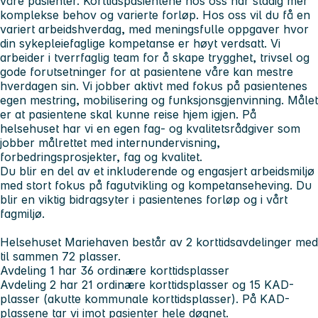
våre pasienter. Korttidspasientene hos oss har stadig mer
komplekse behov og varierte forløp. Hos oss vil du få en
variert arbeidshverdag, med meningsfulle oppgaver hvor
din sykepleiefaglige kompetanse er høyt verdsatt. Vi
arbeider i tverrfaglig team for å skape trygghet, trivsel og
gode forutsetninger for at pasientene våre kan mestre
hverdagen sin. Vi jobber aktivt med fokus på pasientenes
egen mestring, mobilisering og funksjonsgjenvinning. Målet
er at pasientene skal kunne reise hjem igjen. På
helsehuset har vi en egen fag- og kvalitetsrådgiver som
jobber målrettet med internundervisning,
forbedringsprosjekter, fag og kvalitet.
Du blir en del av et inkluderende og engasjert arbeidsmiljø
med stort fokus på fagutvikling og kompetanseheving. Du
blir en viktig bidragsyter i pasientenes forløp og i vårt
fagmiljø.
Helsehuset Mariehaven består av 2 korttidsavdelinger med
til sammen 72 plasser.
Avdeling 1 har 36 ordinære korttidsplasser
Avdeling 2 har 21 ordinære korttidsplasser og 15 KAD-
plasser (akutte kommunale korttidsplasser). På KAD-
plassene tar vi imot pasienter hele døgnet.