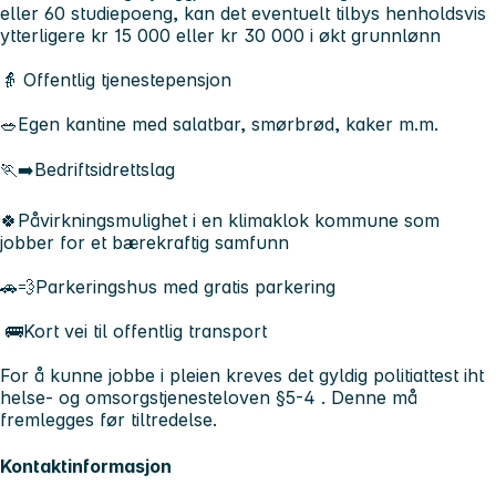
eller 60 studiepoeng, kan det eventuelt tilbys henholdsvis
ytterligere kr 15 000 eller kr 30 000 i økt grunnlønn
👵 Offentlig tjenestepensjon
🥗Egen kantine med salatbar, smørbrød, kaker m.m.
🏃‍➡️Bedriftsidrettslag
🍀Påvirkningsmulighet i en klimaklok kommune som
jobber for et bærekraftig samfunn
🚗💨Parkeringshus med gratis parkering
🚌Kort vei til offentlig transport
For å kunne jobbe i pleien kreves det gyldig politiattest iht
helse- og omsorgstjenesteloven §5-4 . Denne må
fremlegges før tiltredelse.
Kontaktinformasjon