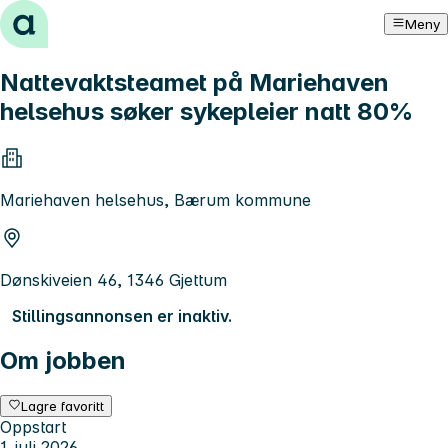
Hopp til innhold
Meny
Nattevaktsteamet på Mariehaven
helsehus søker sykepleier natt 80%
Mariehaven helsehus, Bærum kommune
Dønskiveien 46, 1346 Gjettum
Stillingsannonsen er inaktiv.
Om jobben
Lagre favoritt
Oppstart
1. juli 2026