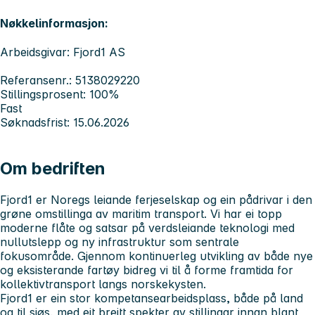
Nøkkelinformasjon:
Arbeidsgivar: Fjord1 AS
Referansenr.: 5138029220
Stillingsprosent: 100%
Fast
Søknadsfrist: 15.06.2026
Om bedriften
Fjord1 er Noregs leiande ferjeselskap og ein pådrivar i den
grøne omstillinga av maritim transport. Vi har ei topp
moderne flåte og satsar på verdsleiande teknologi med
nullutslepp og ny infrastruktur som sentrale
fokusområde. Gjennom kontinuerleg utvikling av både nye
og eksisterande fartøy bidreg vi til å forme framtida for
kollektivtransport langs norskekysten.
Fjord1 er ein stor kompetansearbeidsplass, både på land
og til sjøs, med eit breitt spekter av stillingar innan blant