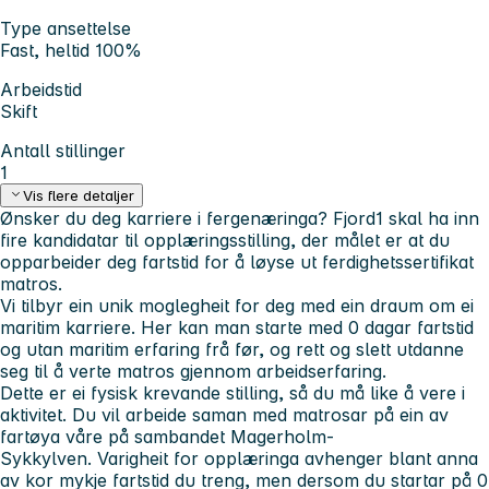
Type ansettelse
Fast, heltid 100%
Arbeidstid
Skift
Antall stillinger
1
Vis flere detaljer
Ønsker du deg karriere i fergenæringa? Fjord1 skal ha inn
fire kandidatar til opplæringsstilling, der målet er at du
opparbeider deg fartstid for å løyse ut ferdighetssertifikat
matros.
Vi tilbyr ein unik moglegheit for deg med ein draum om ei
maritim karriere. Her kan man starte med 0 dagar fartstid
og utan maritim erfaring frå før, og rett og slett utdanne
seg til å verte matros gjennom arbeidserfaring.
Dette er ei fysisk krevande stilling, så du må like å vere i
aktivitet. Du vil arbeide saman med matrosar på ein av
fartøya våre på sambandet Magerholm-
Sykkylven. Varigheit for opplæringa avhenger blant anna
av kor mykje fartstid du treng, men dersom du startar på 0