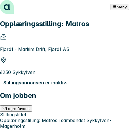
Hopp til innhold
Meny
Opplæringsstilling: Matros
Fjord1 - Maritim Drift, Fjord1 AS
6230 Sykkylven
Stillingsannonsen er inaktiv.
Om jobben
Lagre favoritt
Stillingstittel
Opplæringsstilling: Matros i sambandet Sykkylven-
Magerholm