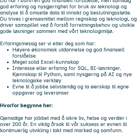
Du har i bunn en god finansiell forståelse, men samtidig
god erfaring og nysgjerrighet for bruk av teknologi og
analyse til å omsette data til innsikt og beslutningsstøtte.
Du trives i grensesnittet mellom regnskap og teknologi, og
driver samspillet ved å forstå forretningsbehov og utvikle
gode løsninger sammen med vårt teknologimiljø.
Erfaringsmessig ser vi etter deg som har:
Høyere økonomisk utdannelse og god finansiell
forståelse
Meget solid Excel-kunnskap
Interesse eller erfaring for SQL, BI-løsninger.
Kjennskap til Python, samt nysgjerrig på AI og nye
teknologiske verktøy
Evne til å jobbe selvstendig og ta eierskap til egne
oppgaver og leveranser
Hvorfor begynne her:
Gjensidige har jobbet med å sikre liv, helse og verdier i
over 200 år. En viktig årsak til vår suksess er evnen til
kontinuerlig utvikling i takt med marked og samfunn.