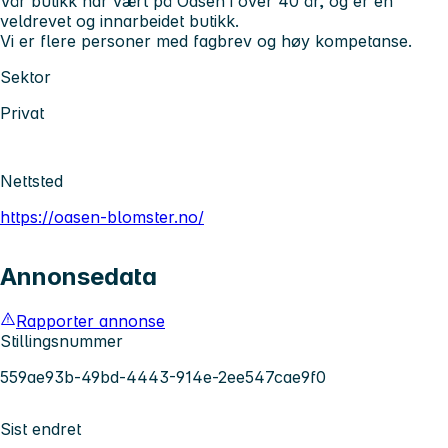
Vår butikk har vært på Oasen i over 40 år, og er en
veldrevet og innarbeidet butikk.
Vi er flere personer med fagbrev og høy kompetanse.
Sektor
Privat
Nettsted
https://oasen-blomster.no/
Annonsedata
Rapporter annonse
Stillingsnummer
559ae93b-49bd-4443-914e-2ee547cae9f0
Sist endret