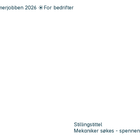
erjobben
2026
☀️
For bedrifter
Stillingstittel
Mekaniker søkes - spennend