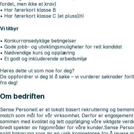
fordel, men ikke et krav)
• Har førerkort klasse B
• Har førerkort klasse C (et pluss)￼
Vi tilbyr
• Konkurransedyktige betingelser
• Gode jobb- og utviklingsmuligheter for rett kandidat
• Nødvendige kurs og opplæring
• Et godt og inkluderende arbeidsmiljø
Høres dette ut som noe for deg?
Da oppfordrer vi deg til å søke – vi vurderer søknader fort
fra deg!
Om bedriften
Sense Personell er et lokalt basert rekruttering og bema
match som mål for vår virksomhet. Derfor er engasjement 
sammen med kvalitet og tett oppfølging våre viktigste verdie
bredt spekter av fagområder for våre kunder.Sense Person
solid bakgrunn som gir en unik kompetanse for å levere go