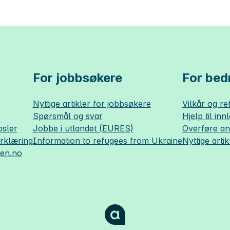
For jobbsøkere
For bedr
Nyttige artikler for jobbsøkere
Vilkår og ret
Spørsmål og svar
Hjelp til inn
sler
Jobbe i utlandet (EURES)
Overføre a
erklæring
Information to refugees from Ukraine
Nyttige artik
sen.no