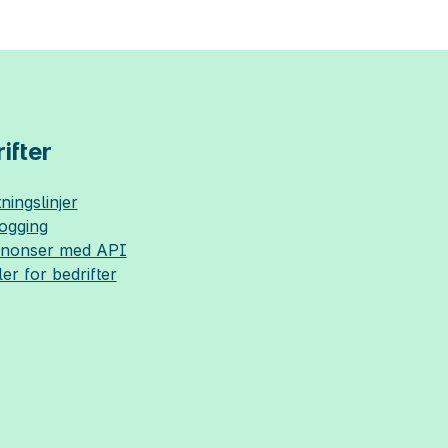
ifter
ningslinjer
logging
nnonser med API
ler for bedrifter