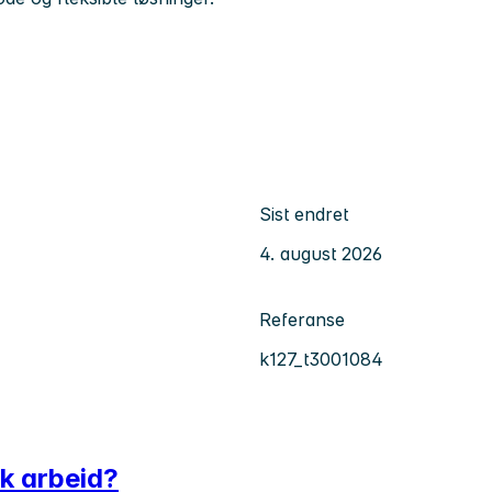
Sist endret
4. august 2026
Referanse
k127_t3001084
sk arbeid?