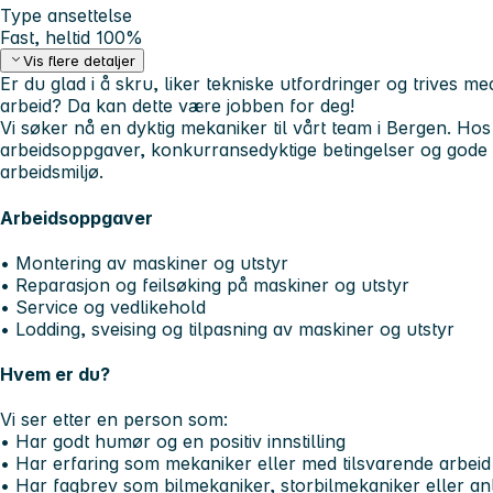
Type ansettelse
Fast, heltid 100%
Vis flere detaljer
Er du glad i å skru, liker tekniske utfordringer og trives m
arbeid? Da kan dette være jobben for deg!
Vi søker nå en dyktig mekaniker til vårt team i Bergen. Hos
arbeidsoppgaver, konkurransedyktige betingelser og gode u
arbeidsmiljø.
Arbeidsoppgaver
• Montering av maskiner og utstyr
• Reparasjon og feilsøking på maskiner og utstyr
• Service og vedlikehold
• Lodding, sveising og tilpasning av maskiner og utstyr
Hvem er du?
Vi ser etter en person som:
• Har godt humør og en positiv innstilling
• Har erfaring som mekaniker eller med tilsvarende arbeid
• Har fagbrev som bilmekaniker, storbilmekaniker eller a