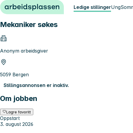
Hopp til innhold
Ledige stillinger
Ung
Somm
Mekaniker søkes
Anonym arbeidsgiver
5059 Bergen
Stillingsannonsen er inaktiv.
Om jobben
Lagre favoritt
Oppstart
3. august 2026