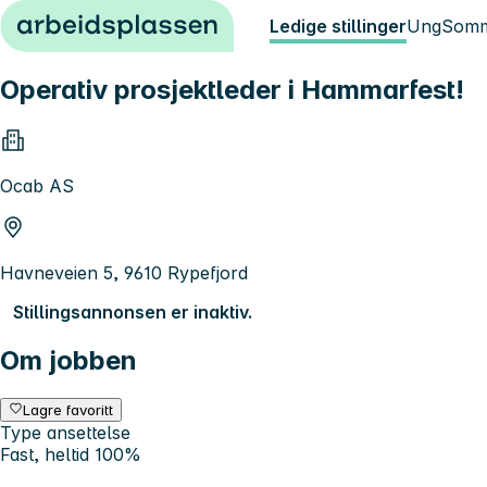
Hopp til innhold
Ledige stillinger
Ung
Somm
Operativ prosjektleder i Hammarfest!
Ocab AS
Havneveien 5, 9610 Rypefjord
Stillingsannonsen er inaktiv.
Om jobben
Lagre favoritt
Type ansettelse
Fast, heltid 100%