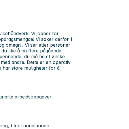
vicehåndverk. Vi jobber for
r oppdragsmengde! Vi søker derfor
1
 og omegn
.
Vi ser etter personer
å du like å ha flere pågående
 spennende, du må ha et ønske
med andre. Dette er en operativ
Du har store muligheter for å
arierte arbeidsoppgaver
ering, blant annet innen