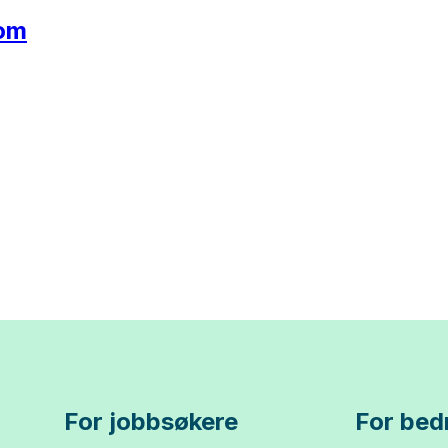
dom
For jobbsøkere
For bedr