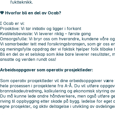
fuktteknikk.
💙
Hvorfor bli en del av Ocab?
I Ocab er vi:
Proaktive
: Vi tar initiativ og ligger i forkant
Kvalitetsbevisste
: Vi leverer riktig – første gang
Omsorgsfulle:
Vi bryr oss om hverandre, kundene våre og 
Vi samarbeider tett med forsikringsbransjen, som gir oss 
og meningsfylte oppdrag der vi faktisk hjelper folk tilbake 
Bli en del av et selskap som ikke bare leverer resultater,
ansatte og verden rundt oss!
Arbeidsoppgaver som operativ prosjektleder:
Som operativ prosjektleder vil dine arbeidsoppgaver være v
hele prosessen i prosjektene fra A-Å. Du vil utføre oppgav
brannskadeutredning, kalkulering og økonomisk styring a
Du må kunne lede andre håndverkere, men også utføre gene
riving til oppbygging etter skade på bygg. ledelse for ege
egne prosjekter, og aktiv deltagelse i utvikling av avdelinge