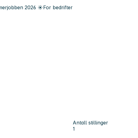
erjobben
2026
☀️
For bedrifter
Antall stillinger
1