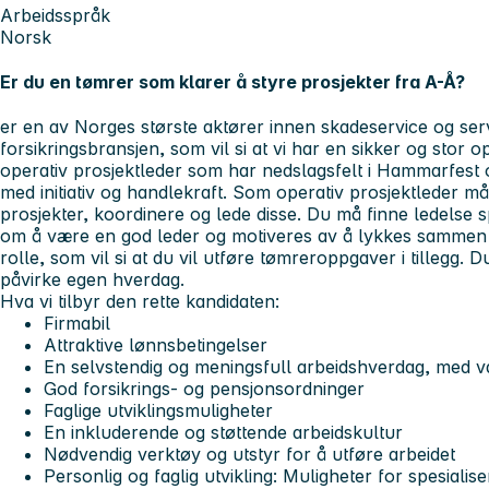
Arbeidsspråk
Norsk
Er du en tømrer som klarer å styre prosjekter fra A-Å?
er en av Norges største aktører innen skadeservice og ser
forsikringsbransjen, som vil si at vi har en sikker og sto
operativ prosjektleder som har nedslagsfelt i Hammarfest
med initiativ og handlekraft. Som operativ prosjektleder m
prosjekter, koordinere og lede disse. Du må finne ledelse
om å være en god leder og motiveres av å lykkes sammen 
rolle, som vil si at du vil utføre tømreroppgaver i tillegg. 
påvirke egen hverdag.
Hva vi tilbyr den rette kandidaten:
Firmabil
Attraktive lønnsbetingelser
En selvstendig og meningsfull arbeidshverdag, med v
God forsikrings- og pensjonsordninger
Faglige utviklingsmuligheter
En inkluderende og støttende arbeidskultur
Nødvendig verktøy og utstyr for å utføre arbeidet
Personlig og faglig utvikling: Muligheter for spesialis