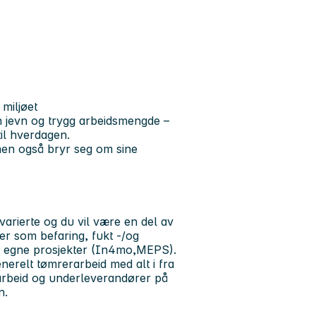
miljøet
en jevn og trygg arbeidsmengde –
til hverdagen.
 men også bryr seg om sine
arierte og du vil være en del av
er som befaring, fukt -/og
v egne prosjekter (In4mo,MEPS).
relt tømrerarbeid med alt i fra
t arbeid og underleverandører på
n.