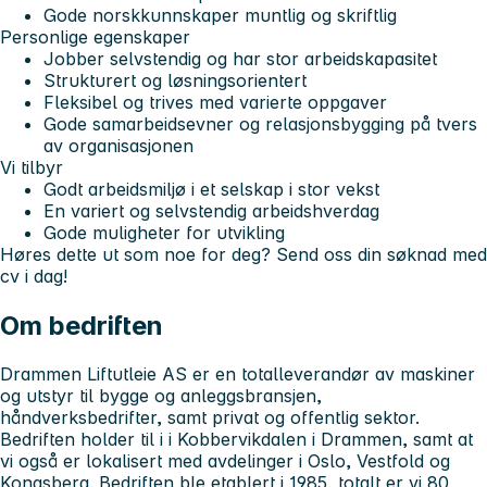
Gode norskkunnskaper muntlig og skriftlig
Personlige egenskaper
Jobber selvstendig og har stor arbeidskapasitet
Strukturert og løsningsorientert
Fleksibel og trives med varierte oppgaver
Gode samarbeidsevner og relasjonsbygging på tvers
av organisasjonen
Vi tilbyr
Godt arbeidsmiljø i et selskap i stor vekst
En variert og selvstendig arbeidshverdag
Gode muligheter for utvikling
Høres dette ut som noe for deg? Send oss din søknad med
cv i dag!
Om bedriften
Drammen Liftutleie AS er en totalleverandør av maskiner
og utstyr til bygge og anleggsbransjen,
håndverksbedrifter, samt privat og offentlig sektor.
Bedriften holder til i i Kobbervikdalen i Drammen, samt at
vi også er lokalisert med avdelinger i Oslo, Vestfold og
Kongsberg. Bedriften ble etablert i 1985, totalt er vi 80