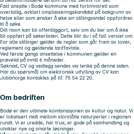
arbeidsforholdene dersom du har behov for det.
Fast ansatte i Bodø kommune med fortrinnsrett som
overtallig, avklart omplasseringskandidat på bakgrunn av
helse eller som ønsker å øke sin stillingsandel oppfordres
til å søke.
Ditt navn kan bli offentliggjort, selv om du ber om å ikke
bli oppført på søkerlisten. Dette blir du i så fall varslet om.
For alle stillinger gjelder de regler som går fram av lover,
reglement og gjeldende tariffavtale.
Ved første gangs ansettelse i kommunen gjelder en
prøvetid på inntil 6 måneder.
Søknad, CV og vedlegg sendes via lenke på denne siden.
Har du spørsmål om elektronisk utfylling av CV kan
Jobbnorge kontaktes på tlf. 75 54 22 20.
Om bedriften
Bodø er den ultimate kombinasjonen av kultur og natur. Vi
er lokalisert midt mellom storslåtte naturperler i regionen
rundt. Vi er uredde, har trua, er gode på samhandling og
utvikler nye og smarte løsninger.