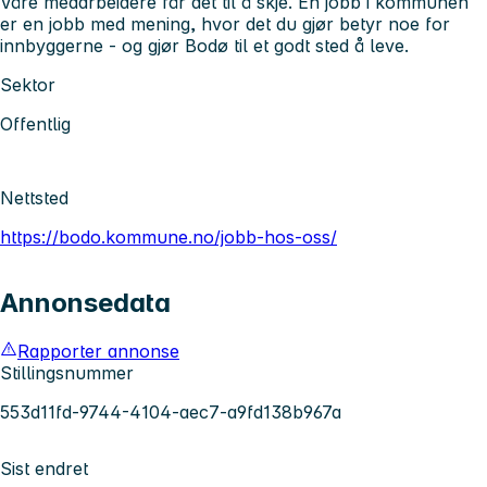
Våre medarbeidere får det til å skje. En jobb i kommunen
er en jobb med mening, hvor det du gjør betyr noe for
innbyggerne - og gjør Bodø til et godt sted å leve.
Sektor
Offentlig
Nettsted
https://bodo.kommune.no/jobb-hos-oss/
Annonsedata
Rapporter annonse
Stillingsnummer
553d11fd-9744-4104-aec7-a9fd138b967a
Sist endret