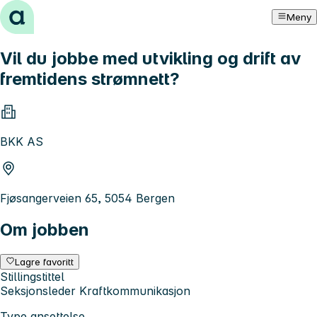
Hopp til innhold
Meny
Vil du jobbe med utvikling og drift av
fremtidens strømnett?
BKK AS
Fjøsangerveien 65, 5054 Bergen
Om jobben
Lagre favoritt
Stillingstittel
Seksjonsleder Kraftkommunikasjon
Type ansettelse