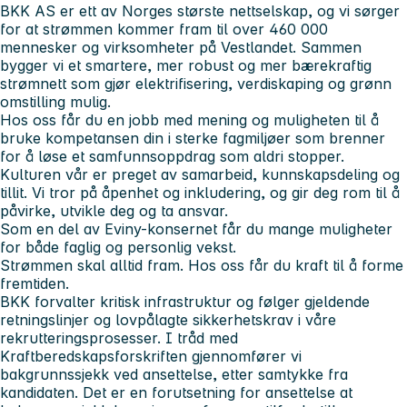
BKK AS er ett av Norges største nettselskap, og vi sørger
for at strømmen kommer fram til over 460 000
mennesker og virksomheter på Vestlandet. Sammen
bygger vi et smartere, mer robust og mer bærekraftig
strømnett som gjør elektrifisering, verdiskaping og grønn
omstilling mulig.
Hos oss får du en jobb med mening og muligheten til å
bruke kompetansen din i sterke fagmiljøer som brenner
for å løse et samfunnsoppdrag som aldri stopper.
Kulturen vår er preget av samarbeid, kunnskapsdeling og
tillit. Vi tror på åpenhet og inkludering, og gir deg rom til å
påvirke, utvikle deg og ta ansvar.
Som en del av Eviny-konsernet får du mange muligheter
for både faglig og personlig vekst.
Strømmen skal alltid fram. Hos oss får du kraft til å forme
fremtiden.
BKK forvalter kritisk infrastruktur og følger gjeldende
retningslinjer og lovpålagte sikkerhetskrav i våre
rekrutteringsprosesser. I tråd med
Kraftberedskapsforskriften gjennomfører vi
bakgrunnssjekk ved ansettelse, etter samtykke fra
kandidaten. Det er en forutsetning for ansettelse at