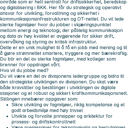
område som er helt sentralt for driftssikkerhet, beredskap
og digitalisering i BKK. Her får du strategisk og operativt
ansvar for utvikling, forvaltning og sikkerhet i
kommunikasjonsinfrastrukturen og OT-nettet. Du vil lede
sterke fagmiljøer hvor du jobber i skjæringspunktet
mellom energi og teknologi, der pålitelig kommunikasjon
og data av høy kvalitet er avgjørende for sikker drift,
overvåking og styring av kritisk infrastruktur.
Dette er en unik mulighet til å få en jobb med mening og til
å gjøre strømnettet smartere, tryggere og mer bærekraftig.
Du blir en del av sterke fagmiljøer, med kolleger som
brenner for oppdraget vårt.
Hva vil du jobbe med?
Du vil være en del av divisjonens ledergruppe og bidra til
den strategiske utviklingen av divisjonen. Du skal være
både kravstiller og bestillinger i utviklingen av digitale
stasjoner og et robust og sikkert kraftkommunikasjonsnett.
Stillingen innebærer oppgaver som:
Sikre utvikling av fagmiljøer, riktig kompetanse og et
godt arbeidsmiljø med høy trivsel
Utvikle og forvalte prinsipper og arkitektur for
prosess- og driftskontrollnett
Være premissgiver for teknologivalg og beslutninger