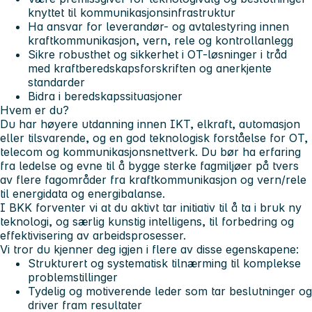
knyttet til kommunikasjonsinfrastruktur
Ha ansvar for leverandør- og avtalestyring innen
kraftkommunikasjon, vern, rele og kontrollanlegg
Sikre robusthet og sikkerhet i OT-løsninger i tråd
med kraftberedskapsforskriften og anerkjente
standarder
Bidra i beredskapssituasjoner
Hvem er du?
Du har høyere utdanning innen IKT, elkraft, automasjon
eller tilsvarende, og en god teknologisk forståelse for OT,
telecom og kommunikasjonsnettverk. Du bør ha erfaring
fra ledelse og evne til å bygge sterke fagmiljøer på tvers
av flere fagområder fra kraftkommunikasjon og vern/rele
til energidata og energibalanse.
I BKK forventer vi at du aktivt tar initiativ til å ta i bruk ny
teknologi, og særlig kunstig intelligens, til forbedring og
effektivisering av arbeidsprosesser.
Vi tror du kjenner deg igjen i flere av disse egenskapene:
Strukturert og systematisk tilnærming til komplekse
problemstillinger
Tydelig og motiverende leder som tar beslutninger og
driver fram resultater