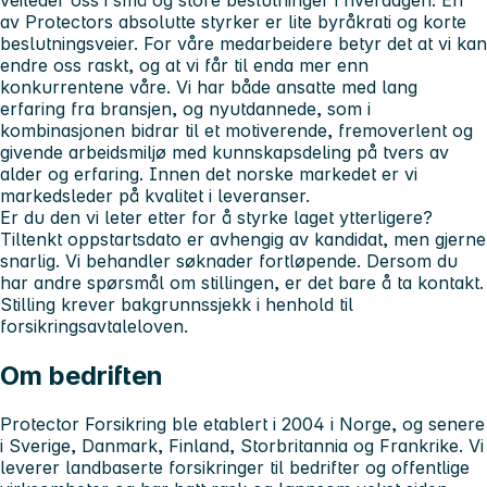
veileder oss i små og store beslutninger i hverdagen. En
av Protectors absolutte styrker er lite byråkrati og korte
beslutningsveier. For våre medarbeidere betyr det at vi kan
endre oss raskt, og at vi får til enda mer enn
konkurrentene våre. Vi har både ansatte med lang
erfaring fra bransjen, og nyutdannede, som i
kombinasjonen bidrar til et motiverende, fremoverlent og
givende arbeidsmiljø med kunnskapsdeling på tvers av
alder og erfaring. Innen det norske markedet er vi
markedsleder på kvalitet i leveranser.
Er du den vi leter etter for å styrke laget ytterligere?
Tiltenkt oppstartsdato er avhengig av kandidat, men gjerne
snarlig. Vi behandler søknader fortløpende. Dersom du
har andre spørsmål om stillingen, er det bare å ta kontakt.
Stilling krever bakgrunnssjekk i henhold til
forsikringsavtaleloven.
Om bedriften
Protector Forsikring ble etablert i 2004 i Norge, og senere
i Sverige, Danmark, Finland, Storbritannia og Frankrike. Vi
leverer landbaserte forsikringer til bedrifter og offentlige