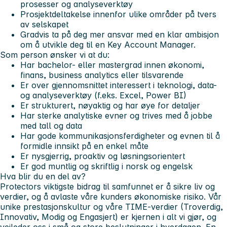
prosesser og analyseverktøy
Prosjektdeltakelse innenfor ulike områder på tvers
av selskapet
Gradvis ta på deg mer ansvar med en klar ambisjon
om å utvikle deg til en Key Account Manager.
Som person ønsker vi at du
:
Har bachelor- eller mastergrad innen økonomi,
finans, business analytics eller tilsvarende
Er over gjennomsnittet interessert i teknologi, data-
og analyseverktøy (f.eks. Excel, Power BI)
Er strukturert, nøyaktig og har øye for detaljer
Har sterke analytiske evner og trives med å jobbe
med tall og data
Har gode kommunikasjonsferdigheter og evnen til å
formidle innsikt på en enkel måte
Er nysgjerrig, proaktiv og løsningsorientert
Er god muntlig og skriftlig i norsk og engelsk
Hva blir du en del av?
Protectors viktigste bidrag til samfunnet er å sikre liv og
verdier, og å avlaste våre kunders økonomiske risiko. Vår
unike prestasjonskultur og våre TIME-verdier (Troverdig,
Innovativ, Modig og Engasjert) er kjernen i alt vi gjør, og