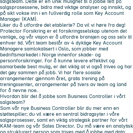
salgsteam. Dette er en unik mulighet til å jobbe tett på
salgsprosessene, bidra med viktige analyser og innsikt, og
på sikt vokse inn i en fullverdig rolle som Key Account
Manager (KAM).
Liker du å utfordre det etablerte? Da vil vi høre fra deg!
Protector Forsikring er et forsikringsselskap utenom det
vanlige, og vår visjon er å utfordre bransjen og oss selv til
enhver tid. Vårt team består av 4 dyktige Key Account
Managere samlokalisert i Oslo, som jobber med
bedriftsmarkedet i Norge innenfor skade- og
personforsikringer. For å kunne levere effektivt og
samarbeide best mulig, er det viktig at vi også trives og har
det gøy sammen på jobb. Vi har flere sosiale
arrangementer gjennom året, gratis trening på
treningssenter, arrangementer på tvers av team og land
for å nevne noe.
Hvordan blir det å jobbe som Business Controller i vårt
salgsteam?
Som vår nye Business Controller blir du mer enn en
støttespiller; du vil være en sentral bidragsyter i våre
salgsprosesser, samt en viktig strategisk partner for vårt
KAM-team og vår Sales Director. Du må være en analytisk
og strukturert person som trives med å jobbe med data,