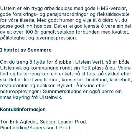
Ulstein er ein trygg arbeidsplass med gode HMS-verdiar,
gode forsikrings- og pensjonsordningar og fleksitidsavtale
for våre tilsette. Med godt humør og vilje til å bidra vil du
passe godt inn hos oss. Det er ei god kjensle å vere ein del
av eit over 100 år gamalt selskap forbunden med kvalitet,
pålitelegheit og leveringspresisjon.
I hjartet av Sunnmøre
Om du treng å flytte for å jobbe i Ulstein Verft, så er både
Ulsteinvik og kommunane rundt ein flott plass å bu. Vakre
fjell og turterreng kan ein enkelt nå til fots, på sykkel eller
ski. Det er kort veg til kino, konsertar, badeland, klivrehall,
restaurantar og butikkar. Bylivet i Ålesund eller
naturopplevingar i Sunnmørsalpane er også berre ein
times køyring frå Ulsteinvik.
Kontaktinformasjon
Tor-Erik Agledal, Section Leader Prod.
Pipebending/Supervisor I Prod.