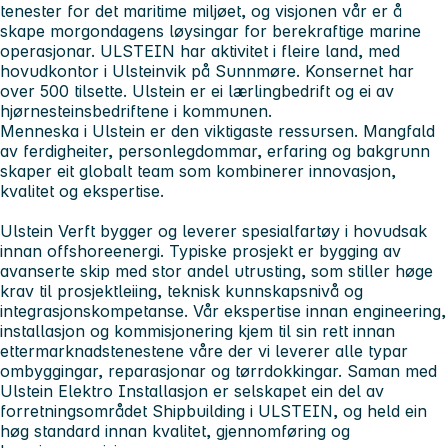
tenester for det maritime miljøet, og visjonen vår er å
skape morgondagens løysingar for berekraftige marine
operasjonar. ULSTEIN har aktivitet i fleire land, med
hovudkontor i Ulsteinvik på Sunnmøre. Konsernet har
over 500 tilsette. Ulstein er ei lærlingbedrift og ei av
hjørnesteinsbedriftene i kommunen.
Menneska i Ulstein er den viktigaste ressursen. Mangfald
av ferdigheiter, personlegdommar, erfaring og bakgrunn
skaper eit globalt team som kombinerer innovasjon,
kvalitet og ekspertise.
Ulstein Verft
bygger og leverer spesialfartøy i hovudsak
innan offshoreenergi. Typiske prosjekt er bygging av
avanserte skip med stor andel utrusting, som stiller høge
krav til prosjektleiing, teknisk kunnskapsnivå og
integrasjonskompetanse. Vår ekspertise innan engineering,
installasjon og kommisjonering kjem til sin rett innan
ettermarknadstenestene våre der vi leverer alle typar
ombyggingar, reparasjonar og tørrdokkingar. Saman med
Ulstein Elektro Installasjon er selskapet ein del av
forretningsområdet Shipbuilding i ULSTEIN, og held ein
høg standard innan kvalitet, gjennomføring og