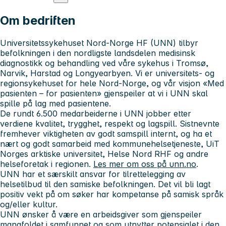
Om bedriften
Universitetssykehuset Nord-Norge HF (UNN) tilbyr
befolkningen i den nordligste landsdelen medisinsk
diagnostikk og behandling ved våre sykehus i Tromsø,
Narvik, Harstad og Longyearbyen.
Vi er universitets- og
regionsykehuset for hele Nord-Norge, og
v
år visjon «Med
pasienten – for pasienten» gjenspeiler at vi i UNN skal
spille på lag med pasientene.
De rundt 6.500 medarbeiderne i UNN jobber etter
verdiene
kvalitet, trygghet, respekt og lagspill. Sistnevnte
fremhever viktigheten av godt samspill internt, og ha et
nært og godt samarbeid
med kommunehelsetjeneste, UiT
Norges arktiske universitet, Helse Nord RHF og andre
helseforetak i regionen.
Les mer om oss på unn.no
.
UNN har et særskilt ansvar for tilrettelegging av
helsetilbud til den samiske befolkningen. Det vil bli lagt
positiv vekt på om søker har kompetanse på samisk språk
og/eller kultur.
UNN ønsker å være en arbeidsgiver som gjenspeiler
mangfoldet i samfunnet og som utnytter potensialet i den