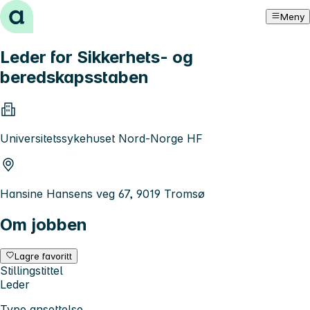
Hopp til innhold
Meny
Leder for Sikkerhets- og
beredskapsstaben
Universitetssykehuset Nord-Norge HF
Hansine Hansens veg 67, 9019 Tromsø
Om jobben
Lagre favoritt
Stillingstittel
Leder
Type ansettelse