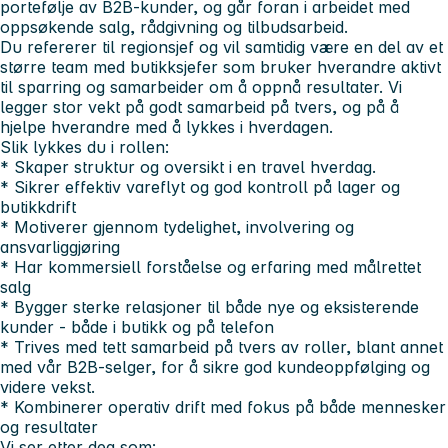
portefølje av B2B-kunder, og går foran i arbeidet med
oppsøkende salg, rådgivning og tilbudsarbeid.
Du refererer til regionsjef og vil samtidig være en del av et
større team med butikksjefer som bruker hverandre aktivt
til sparring og samarbeider om å oppnå resultater. Vi
legger stor vekt på godt samarbeid på tvers, og på å
hjelpe hverandre med å lykkes i hverdagen.
Slik lykkes du i rollen:
* Skaper struktur og oversikt i en travel hverdag.
* Sikrer effektiv vareflyt og god kontroll på lager og
butikkdrift
* Motiverer gjennom tydelighet, involvering og
ansvarliggjøring
* Har kommersiell forståelse og erfaring med målrettet
salg
* Bygger sterke relasjoner til både nye og eksisterende
kunder - både i butikk og på telefon
* Trives med tett samarbeid på tvers av roller, blant annet
med vår B2B-selger, for å sikre god kundeoppfølging og
videre vekst.
* Kombinerer operativ drift med fokus på både mennesker
og resultater
Vi ser etter deg som: