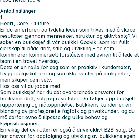
Antall stillinger
1
Heart, Core, Culture
Er du en erfaren og tydelig leder som trives med å skape
resultater gjennom mennesker, struktur og aktivt salg? Vi
søker en butikksjef til vår butikk i Godvik, som tar fullt
eierskap til både drift, salg og utvikling - og som
kombinerer kommersiell forståelse med evnen til å lede et
team i en travel hverdag.
Dette er en rolle for deg som er proaktiv i kundemøter,
trygg i salgsdialoger og som ikke venter på muligheter,
men skaper dem selv.
Hos oss vil du jobbe med
Som butikksjef har du det overordnede ansvaret for
butikkens drift, salg og resultater. Du følger opp budsjett,
rapportering og måloppnåelse. Butikkens kunder er en
blanding av profesjonelle fagfolk og privatkunder, og du
må derfor evne å tilpasse deg ulike behov og
kjøpssituasjoner.
En viktig del av rollen er også å drive aktivt B2B-salg. Du
har ansvar for oppfølging og utvikling av butikkens egen