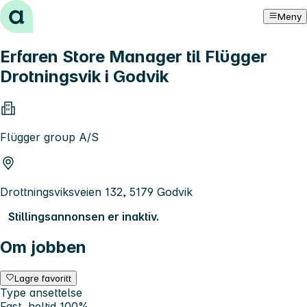
Hopp til innhold
Meny
Erfaren Store Manager til Flügger
Drotningsvik i Godvik
Flügger group A/S
Drottningsviksveien 132, 5179 Godvik
Stillingsannonsen er inaktiv.
Om jobben
Lagre favoritt
Type ansettelse
Fast, heltid 100%