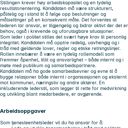
Stillingen krever høy arbeidskapasitet og en tydelig
resultatorientering. Kandidaten må være strukturert,
pålitelig og i stand til å følge opp beslutninger og
målsettinger på en konsekvent måte. Det forventes at
lederen tar ansvar, er tilgjengelig og bidrar aktivt der det er
behov, også i krevende og uforutsigbare situasjoner.
Som leder i politiet stilles det svært høye krav til personlig
integritet. Kandidaten må opptre redelig, uavhengig og i
tråd med gjeldende lover, regler og etiske retningslinjer.
Rollen innebærer å være en tydelig rollemodell som
fremmer åpenhet, tillit og ansvarlighet – både internt og i
møte med publikum og samarbeidspartnere.
Kandidaten må ha gode samarbeidsevner og evne til å
bygge relasjoner både internt i organisasjonen og eksternt
mot kommuner, næringsliv og andre aktører. En
inkluderende lederstil, som legger til rette for medvirkning
og utvikling blant medarbeidere, er avgjørende.
Arbeidsoppgaver
Som tjenesteenhetsleder vil du ha ansvar for å: