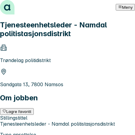
Hopp til innhold
Meny
Tjenesteenhetsleder - Namdal
politistasjonsdistrikt
Trøndelag politidistrikt
Sandgata 13, 7800 Namsos
Om jobben
Lagre favoritt
Stillingstittel
Tjenesteenhetsleder - Namdal politistasjonsdistrikt
Type ansettelse