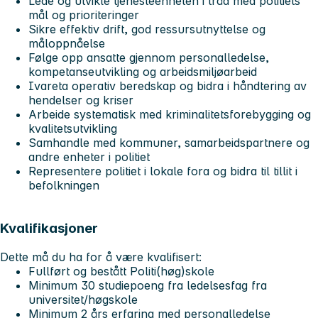
Lede og utvikle tjenesteenheten i tråd med politiets
mål og prioriteringer
Sikre effektiv drift, god ressursutnyttelse og
måloppnåelse
Følge opp ansatte gjennom personalledelse,
kompetanseutvikling og arbeidsmiljøarbeid
Ivareta operativ beredskap og bidra i håndtering av
hendelser og kriser
Arbeide systematisk med kriminalitetsforebygging og
kvalitetsutvikling
Samhandle med kommuner, samarbeidspartnere og
andre enheter i politiet
Representere politiet i lokale fora og bidra til tillit i
befolkningen
Kvalifikasjoner
Dette må du ha for å være kvalifisert:
Fullført og bestått Politi(høg)skole
Minimum 30 studiepoeng fra ledelsesfag fra
universitet/høgskole
Minimum 2 års erfaring med personalledelse