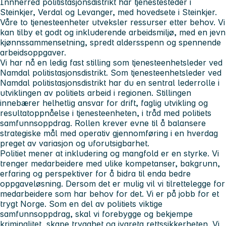
Innherred politistasjonsdistrikt har tjenestesteder i
Steinkjer, Verdal og Levanger, med hovedsete i Steinkjer.
Våre to tjenesteenheter utveksler ressurser etter behov. Vi
kan tilby et godt og inkluderende arbeidsmiljø, med en jevn
kjønnssammensetning, spredt aldersspenn og spennende
arbeidsoppgaver.
Vi har nå en ledig fast stilling som tjenesteenhetsleder ved
Namdal politistasjonsdistrikt. Som tjenesteenhetsleder ved
Namdal politistasjonsdistrikt har du en sentral lederrolle i
utviklingen av politiets arbeid i regionen. Stillingen
innebærer helhetlig ansvar for drift, faglig utvikling og
resultatoppnåelse i tjenesteenheten, i tråd med politiets
samfunnsoppdrag. Rollen krever evne til å balansere
strategiske mål med operativ gjennomføring i en hverdag
preget av variasjon og uforutsigbarhet.
Politiet mener at inkludering og mangfold er en styrke. Vi
trenger medarbeidere med ulike kompetanser, bakgrunn,
erfaring og perspektiver for å bidra til enda bedre
oppgaveløsning. Dersom det er mulig vil vi tilrettelegge for
medarbeidere som har behov for det. Vi er på jobb for et
trygt Norge. Som en del av politiets viktige
samfunnsoppdrag, skal vi forebygge og bekjempe
kriminalitet, skape trygghet og ivareta rettssikkerheten. Vi