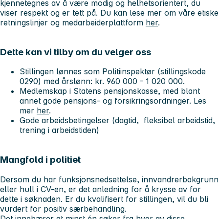
kjennetegnes av å være modig og helhetsorientert, du
viser respekt og er tett på. Du kan lese mer om våre etiske
retningslinjer og medarbeiderplattform
her
.
Dette kan vi tilby om du velger oss
Stillingen lønnes som Politiinspektør (stillingskode
0290) med årslønn: kr. 960 000 - 1 020 000.
Medlemskap i Statens pensjonskasse, med blant
annet gode pensjons- og forsikringsordninger. Les
mer
her
.
Gode arbeidsbetingelser (dagtid, fleksibel arbeidstid,
trening i arbeidstiden)
Mangfold i politiet
Dersom du har funksjonsnedsettelse, innvandrerbakgrunn
eller hull i CV-en, er det anledning for å krysse av for
dette i søknaden. Er du kvalifisert for stillingen, vil du bli
vurdert for positiv særbehandling.
Det innebærer at minst én søker fra hver av disse