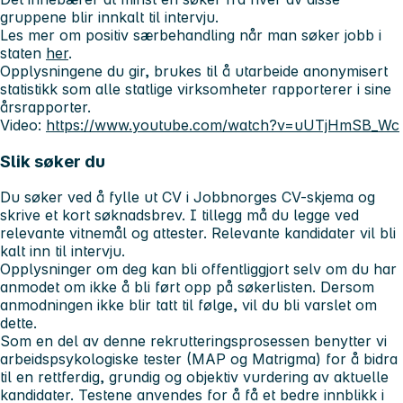
gruppene blir innkalt til intervju.
Les mer om positiv særbehandling når man søker jobb i
staten
her
.
Opplysningene du gir, brukes til å utarbeide anonymisert
statistikk som alle statlige virksomheter rapporterer i sine
årsrapporter.
Video:
https://www.youtube.com/watch?v=uUTjHmSB_Wc
Slik søker du
Du søker ved å fylle ut CV i Jobbnorges CV-skjema og
skrive et kort søknadsbrev. I tillegg må du legge ved
relevante vitnemål og attester. Relevante kandidater vil bli
kalt inn til intervju.
Opplysninger om deg kan bli offentliggjort selv om du har
anmodet om ikke å bli ført opp på søkerlisten. Dersom
anmodningen ikke blir tatt til følge, vil du bli varslet om
dette.
Som en del av denne rekrutteringsprosessen benytter vi
arbeidspsykologiske tester (MAP og Matrigma) for å bidra
til en rettferdig, grundig og objektiv vurdering av aktuelle
kandidater. Testene anvendes for å få et bedre innblikk i