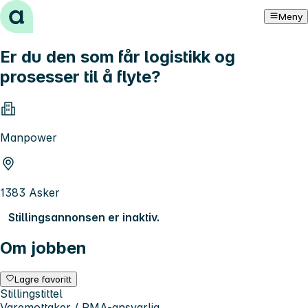
Hopp til innhold
Meny
Er du den som får logistikk og
prosesser til å flyte?
Manpower
1383 Asker
Stillingsannonsen er inaktiv.
Om jobben
Lagre favoritt
Stillingstittel
Varemottaker / RMA-ansvarlig