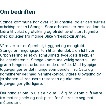
Om bedriften
Stange kommune har over 1500 ansatte, og er den største
arbeidsplassen i Stange. Som arbeidstaker hos oss kan du
bidra til vekst og utvikling og bli del av et stort fagmiljø
med kolleger fra mange ulike yrkesbakgrunner.
Våre verdier er åpenhet, trygghet og mangfold.
Stange er inngangsporten til Innlandet. I en tid hvor
urbanisering er et av samfunnets tydeligste trekk, er
beliggenheten til Stange kommune veldig sentral – en
grønn lunge i et urbaniserende område. Med hyppige
togavganger er det mange som pendler fra Oslo og
kombinerer det med hjemmekontor. Videre utbygging av
jernbanen vil redusere reisetiden og øke antall
togavganger ytterligere.
Det handler om p u s t e r o m - å gi folk rom til å være
tro mot seg selv og nok plass for å strekke seg mot
målene sine.