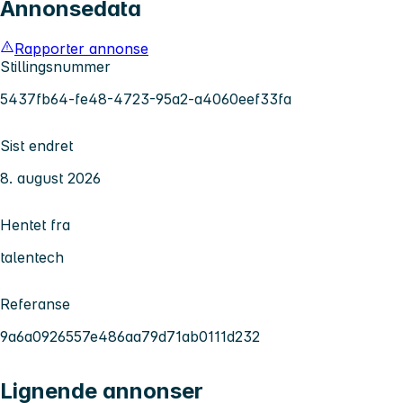
Annonsedata
Rapporter annonse
Stillingsnummer
5437fb64-fe48-4723-95a2-a4060eef33fa
Sist endret
8. august 2026
Hentet fra
talentech
Referanse
9a6a0926557e486aa79d71ab0111d232
Lignende annonser