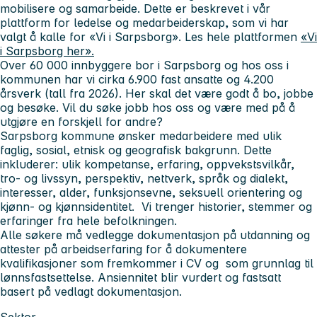
mobilisere og samarbeide. Dette er beskrevet i vår
plattform for ledelse og medarbeiderskap, som vi har
valgt å kalle for «Vi i Sarpsborg». Les hele plattformen
«Vi
i Sarpsborg her».
Over 60 000 innbyggere bor i Sarpsborg og hos oss i
kommunen har vi cirka 6.900 fast ansatte og 4.200
årsverk (tall fra 2026). Her skal det være godt å bo, jobbe
og besøke. Vil du søke jobb hos oss og være med på å
utgjøre en forskjell for andre?
Sarpsborg kommune ønsker medarbeidere med ulik
faglig, sosial, etnisk og geografisk bakgrunn. Dette
inkluderer: ulik kompetanse, erfaring, oppvekstsvilkår,
tro- og livssyn, perspektiv, nettverk, språk og dialekt,
interesser, alder, funksjonsevne, seksuell orientering og
kjønn- og kjønnsidentitet. Vi trenger historier, stemmer og
erfaringer fra hele befolkningen.
Alle søkere må vedlegge dokumentasjon på utdanning og
attester på arbeidserfaring for å dokumentere
kvalifikasjoner som fremkommer i CV og som grunnlag til
lønnsfastsettelse. Ansiennitet blir vurdert og fastsatt
basert på vedlagt dokumentasjon.
Sektor