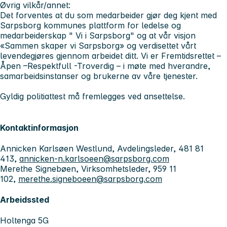
Øvrig vilkår/annet:
Det forventes at du som medarbeider gjør deg kjent med
Sarpsborg kommunes plattform for ledelse og
medarbeiderskap " Vi i Sarpsborg" og at vår visjon
«Sammen skaper vi Sarpsborg» og verdisettet vårt
levendegjøres gjennom arbeidet ditt. Vi er Fremtidsrettet –
Åpen –Respektfull -Troverdig – i møte med hverandre,
samarbeidsinstanser og brukerne av våre tjenester.
Gyldig politiattest må fremlegges ved ansettelse.
Kontaktinformasjon
Annicken Karlsøen Westlund, Avdelingsleder, 481 81
413,
annicken-n.karlsoeen@sarpsborg.com
Merethe Signebøen, Virksomhetsleder, 959 11
102,
merethe.signeboeen@sarpsborg.com
Arbeidssted
Holtenga 5G