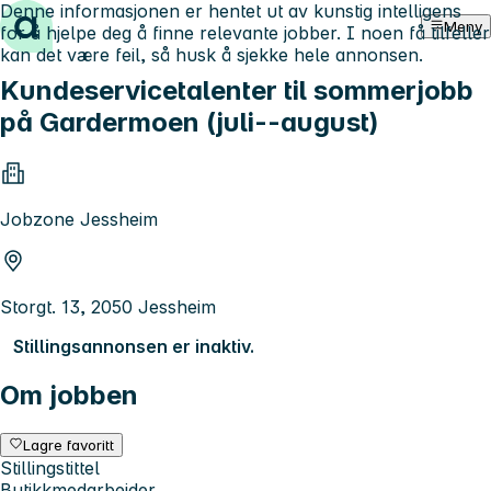
Denne informasjonen er hentet ut av kunstig intelligens
Hopp til innhold
Meny
for å hjelpe deg å finne relevante jobber. I noen få tilfeller
kan det være feil, så husk å sjekke hele annonsen.
Kundeservicetalenter til sommerjobb
på Gardermoen (juli--august)
Jobzone Jessheim
Storgt. 13, 2050 Jessheim
Stillingsannonsen er inaktiv.
Om jobben
Lagre favoritt
Stillingstittel
Butikkmedarbeider