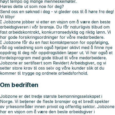
høyt tempo og mange menneskemøter.
Høres dette ut som noe for deg?
Send oss en søknad i dag - vi gleder oss til å høre fra deg!
Vi tilbyr
I Jobzone jobber vi etter en visjon om å være den beste
arbeidsgiveren i vår bransje. Du får naturligvis tilbud om
fast arbeidskontrakt, konkurransedyktig og riktig lønn. Vi
har gode forsikringsordninger for våre medarbeidere.
I Jobzone får du en fast kontaktperson for oppfølging,
råd og veiledning som også hjelper aktivt med å finne nye
oppdrag til deg når oppdragstiden løper ut. Vi har også et
fordelsprogram med gode tilbud til våre medarbeidere.
Jobzone er sertifisert som Revidert Arbeidsgiver, og vi
setter store krav til oss selv og våre kunder slik at du
kommer til trygge og ordnete arbeidsforhold.
Om bedriften
Jobzone er det tredje største bemanningsselskapet i
Norge. Vi betjener de fleste bransjer og et bredt spekter
av yrkesområder innen privat og offentlig sektor. Jobzone
har en visjon om å være den beste arbeidsgiver i