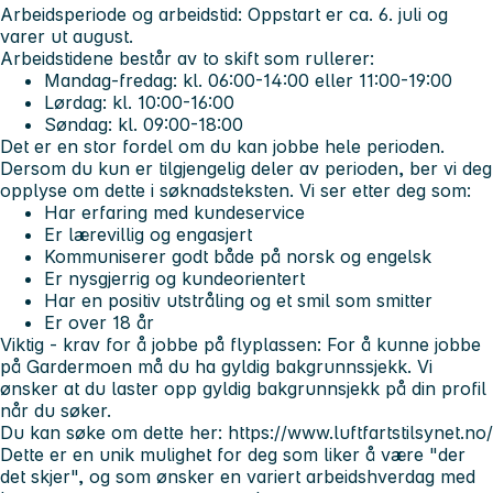
Arbeidsperiode og arbeidstid:
Oppstart er ca.
6. juli og
varer ut august.
Arbeidstidene består av to skift som rullerer:
Mandag-fredag: kl. 06:00-14:00 eller 11:00-19:00
Lørdag: kl. 10:00-16:00
Søndag: kl. 09:00-18:00
Det er en stor fordel om du kan jobbe hele perioden.
Dersom du kun er tilgjengelig deler av perioden, ber vi deg
opplyse om dette i søknadsteksten.
Vi ser etter deg som:
Har erfaring med kundeservice
Er lærevillig og engasjert
Kommuniserer godt både på norsk og engelsk
Er nysgjerrig og kundeorientert
Har en positiv utstråling og et smil som smitter
Er over 18 år
Viktig - krav for å jobbe på flyplassen:
For å kunne jobbe
på Gardermoen må du ha gyldig bakgrunnssjekk. Vi
ønsker at du laster opp gyldig bakgrunnsjekk på din profil
når du søker.
Du kan søke om dette her: https://www.luftfartstilsynet.no/
Dette er en unik mulighet for deg som liker å være "der
det skjer", og som ønsker en variert arbeidshverdag med