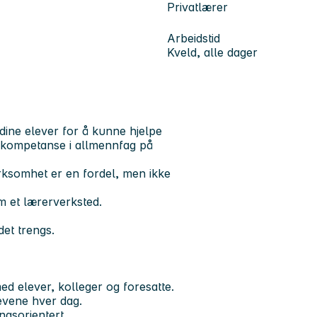
Privatlærer
Arbeidstid
Kveld, alle dager
r dine elever for å kunne hjelpe
d kompetanse i allmennfag på
irksomhet er en fordel, men ikke
m et lærerverksted.
det trengs.
d elever, kolleger og foresatte.
evene hver dag.
ngsorientert.