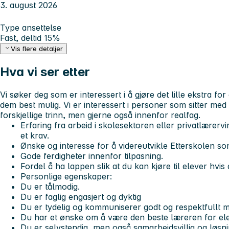
3. august 2026
Type ansettelse
Fast, deltid 15%
Vis flere detaljer
Hva vi ser etter
Vi søker deg som er interessert i å gjøre det lille ekstra fo
dem best mulig. Vi er interessert i personer som sitter me
forskjellige trinn, men gjerne også innenfor realfag.
Erfaring fra arbeid i skolesektoren eller privatlærerv
et krav.
Ønske og interesse for å videreutvikle Etterskolen so
Gode ferdigheter innenfor tilpasning.
Fordel å ha lappen slik at du kan kjøre til elever hvis 
Personlige egenskaper:
Du er tålmodig.
Du er faglig engasjert og dyktig
Du er tydelig og kommuniserer godt og respektfullt me
Du har et ønske om å være den beste læreren for el
Du er selvstendig, men også samarbeidsvillig og løsni