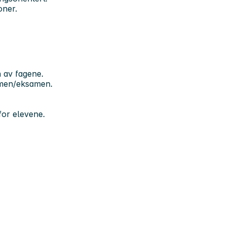
oner.
n av fagene.
tamen/eksamen.
for elevene.