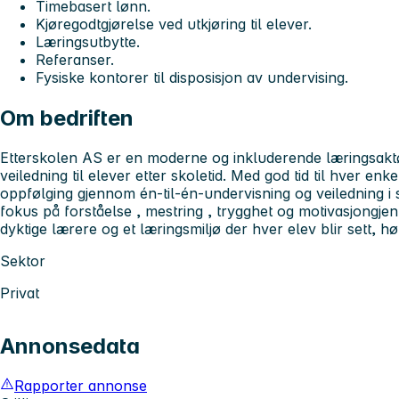
Timebasert lønn.
Kjøregodtgjørelse ved utkjøring til elever.
Læringsutbytte.
Referanser.
Fysiske kontorer til disposisjon av undervising.
Om bedriften
Etterskolen AS
er en moderne og inkluderende læringsaktør
veiledning til elever etter skoletid. Med god tid til hver enke
oppfølging gjennom én-til-én-undervisning og veiledning i
fokus på
forståelse
,
mestring
,
trygghet
og
motivasjon
gjen
dyktige lærere og et læringsmiljø der hver elev blir sett, hø
Sektor
Privat
Annonsedata
Rapporter annonse