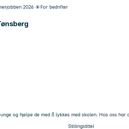
erjobben
2026
☀️
For bedrifter
 Tønsberg
unge og hjelpe de med å lykkes med skolen. Hos oss har du 
Stillingstittel