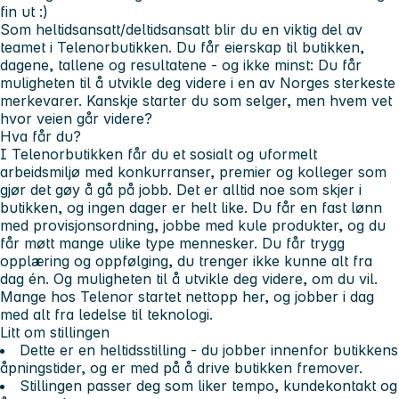
fin ut :)
Som heltidsansatt/deltidsansatt blir du en viktig del av
teamet i Telenorbutikken. Du får eierskap til butikken,
dagene, tallene og resultatene - og ikke minst: Du får
muligheten til å utvikle deg videre i en av Norges sterkeste
merkevarer. Kanskje starter du som selger, men hvem vet
hvor veien går videre?
Hva får du?
I Telenorbutikken får du et sosialt og uformelt
arbeidsmiljø med konkurranser, premier og kolleger som
gjør det gøy å gå på jobb. Det er alltid noe som skjer i
butikken, og ingen dager er helt like. Du får en fast lønn
med provisjonsordning, jobbe med kule produkter, og du
får møtt mange ulike type mennesker. Du får trygg
opplæring og oppfølging, du trenger ikke kunne alt fra
dag én. Og muligheten til å utvikle deg videre, om du vil.
Mange hos Telenor startet nettopp her, og jobber i dag
med alt fra ledelse til teknologi.
Litt om stillingen
Dette er en heltidsstilling - du jobber innenfor butikkens
åpningstider, og er med på å drive butikken fremover.
Stillingen passer deg som liker tempo, kundekontakt og