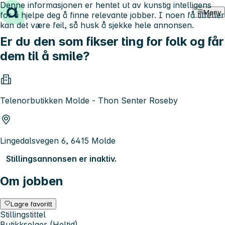
Denne informasjonen er hentet ut av kunstig intelligens
Hopp til innhold
Meny
for å hjelpe deg å finne relevante jobber. I noen få tilfeller
kan det være feil, så husk å sjekke hele annonsen.
Er du den som fikser ting for folk og får
dem til å smile?
Telenorbutikken Molde - Thon Senter Roseby
Lingedalsvegen 6, 6415 Molde
Stillingsannonsen er inaktiv.
Om jobben
Lagre favoritt
Stillingstittel
Butikkselger (Heltid)