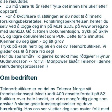
å se resultater.
Du må være 18 år (eller fylle det innen fire uker etter
oppstart).
For å kvalifisere til stillingen er du nødt til å inneha
forsikringsbekreftelse. Forsikringsbekreftelsen henter du
selv ved å logge deg inn på MIN SIDE på www.brreg.no
med BankID. Gå til fanen Dokumentasjon, trykk på Skriv
ut, og lagre dokumentet som PDF. Dette tar 2 minutter.
Kjenner du deg igjen - og litt gira?
Trykk på «søk her» og bli en del av Telenorbutikken. Vi
gleder oss til å høre fra deg!
Har du spørsmål? Ta gjerne kontakt med rådgiver Hlynur
Gudmundsson -- for vi i Manpower bistår Telenor i denne
rekrutteringsprosessen :)
Om bedriften
Telenorbutikken er en del av Telenor Norge sitt
franchisekonsept.
Med rundt 400 ansatte fordelt på 82
butikker over hele landet, er vi en mangfoldig gjeng som
ønsker å skape gode kundeopplevelser og drive
bærekraftig. Hos oss ser vi etter deg som møter folk med