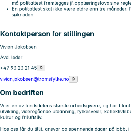
må politiattest fremlegges jf. opplæringslova sine regle
En politiattest skal ikke være eldre enn tre måneder. P
søknaden.
Kontaktperson for stillingen
Vivian Jakobsen
Avd. leder
+47 93 23 21 45
vivian.jakobsen@tromsfylke.no
Om bedriften
Vi er en av landsdelens største arbeidsgivere, og har blant
utvikling, videregående utdanning, fylkesveier, kollektivtilb
kultur og friluftsliv.
Hos oss får du tillit, ansvar og spennende dager på jobb, i e