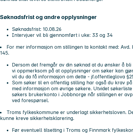
Søknadsfrist og andre opplysninger
Søknadsfrist: 10.08.26
Intervjuer vil bli gjennomført i uke: 33 og 34
For mer informasjon om stillingen ta kontakt med: Avd. l
145.
Dersom det fremgår av din søknad at du ønsker å bli un
vi oppmerksom på at opplysninger om søker kan gjøre
vil du da få informasjon om dette - jf.offentleglova §
Som søker til en offentlig stilling har også du krav på å
med informasjon om øvrige søkere. Utvidet søkerliste bl
søkers brukerkonto i Jobbnorge når stillingen er avpu
ved forespørsel.
Troms fylkeskommune er underlagt sikkerhetsloven. Dette
kunne kreve sikkerhetsklarering.
Før eventuell tilsetting i Troms og Finnmark fylkes