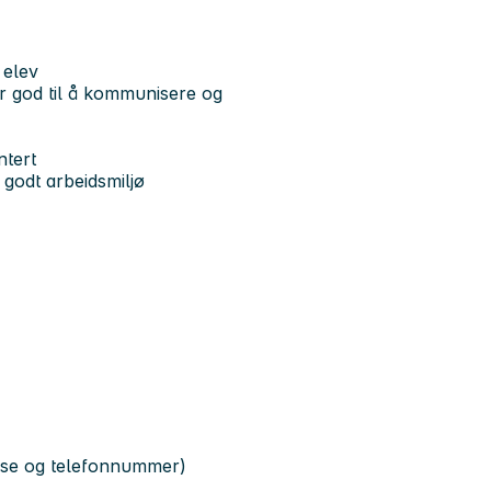
 elev
r god til å kommunisere og
ntert
t godt arbeidsmiljø
resse og telefonnummer)