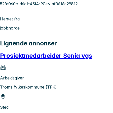
52fd060c-d6c1-45f4-90e6-af0616c29812
Hentet fra
jobbnorge
Lignende annonser
Prosjektmedarbeider Senja vgs
Arbeidsgiver
Troms fylkeskommune (TFK)
Sted