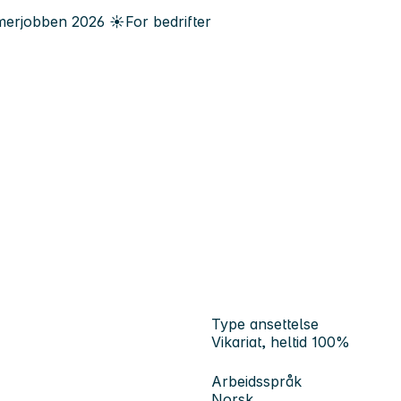
erjobben
2026
☀️
For bedrifter
Type ansettelse
Vikariat, heltid 100%
Arbeidsspråk
Norsk