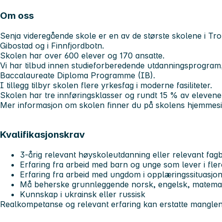
Om oss
Senja videregående skole er en av de største skolene i Tr
Gibostad og i Finnfjordbotn.
Skolen har over 600 elever og 170 ansatte.
Vi har tilbud innen studieforberedende utdanningsprogram,
Baccalaureate Diploma Programme (IB).
I tillegg tilbyr skolen flere yrkesfag i moderne fasiliteter.
Skolen har tre innføringsklasser og rundt 15 % av eleven
Mer informasjon om skolen finner du på skolens hjemmes
Kvalifikasjonskrav
3-årig relevant høyskoleutdanning eller relevant fag
Erfaring fra arbeid med barn og unge som lever i fler
Erfaring fra arbeid med ungdom i opplæringssituasjo
Må beherske grunnleggende norsk, engelsk, matemat
Kunnskap i ukrainsk eller russisk
Realkompetanse og relevant erfaring kan erstatte manglen