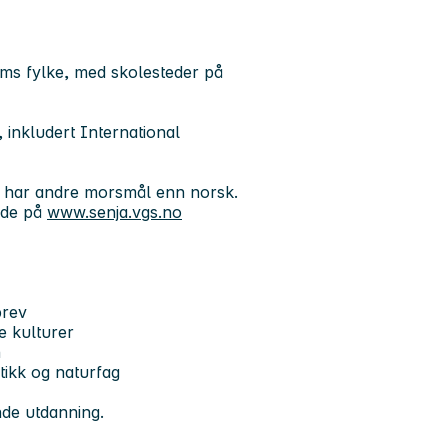
oms fylke, med skolesteder på
 inkludert International
e har andre morsmål enn norsk.
ide på
www.senja.vgs.no
brev
e kulturer
n
ikk og naturfag
de utdanning.