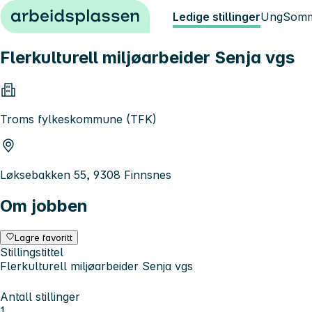
Hopp til innhold
Ledige stillinger
Ung
Somm
Flerkulturell miljøarbeider Senja vgs
Troms fylkeskommune (TFK)
Løksebakken 55, 9308 Finnsnes
Om jobben
Lagre favoritt
Stillingstittel
Flerkulturell miljøarbeider Senja vgs
Antall stillinger
1