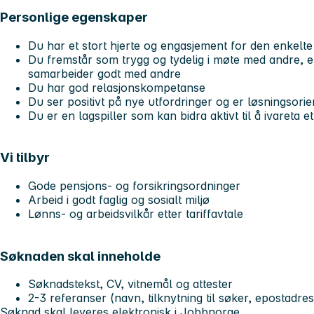
Personlige egenskaper
Du har et stort hjerte og engasjement for den enkelte
Du fremstår som trygg og tydelig i møte med andre, e
samarbeider godt med andre
Du har god relasjonskompetanse
Du ser positivt på nye utfordringer og er løsningsorie
Du er en lagspiller som kan bidra aktivt til å ivareta e
Vi tilbyr
Gode pensjons- og forsikringsordninger
Arbeid i godt faglig og sosialt miljø
Lønns- og arbeidsvilkår etter tariffavtale
Søknaden skal inneholde
Søknadstekst, CV, vitnemål og attester
2-3 referanser (navn, tilknytning til søker, epostad
Søknad skal leveres elektronisk i Jobbnorge.