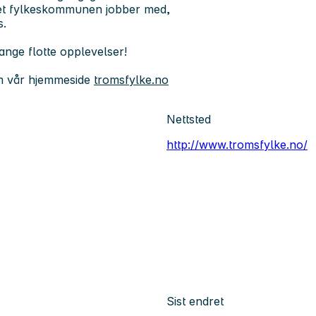
oldet fylkeskommunen jobber med,
s.
ange flotte opplevelser!
m vår hjemmeside
tromsfylke.no
Nettsted
http://www.tromsfylke.no/
Sist endret