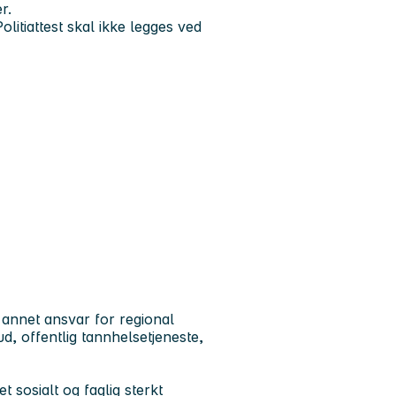
r.
olitiattest skal ikke legges ved
 annet ansvar for regional
ud, offentlig tannhelsetjeneste,
t sosialt og faglig sterkt