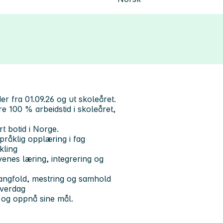
er fra 01.09.26 og ut skoleåret.
e 100 % arbeidstid i skoleåret,
t botid i Norge.
språklig opplæring i fag
kling
evenes læring, integrering og
mangfold, mestring og samhold
hverdag
er og oppnå sine mål.