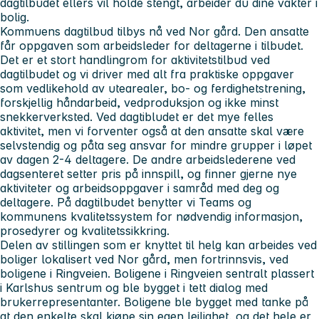
dagtilbudet ellers vil holde stengt, arbeider du dine vakter i
bolig.
Kommuens dagtilbud tilbys nå ved Nor gård. Den ansatte
får oppgaven som arbeidsleder for deltagerne i tilbudet.
Det er et stort handlingrom for aktivitetstilbud ved
dagtilbudet og vi driver med alt fra praktiske oppgaver
som vedlikehold av utearealer, bo- og ferdighetstrening,
forskjellig håndarbeid, vedproduksjon og ikke minst
snekkerverksted. Ved dagtibludet er det mye felles
aktivitet, men vi forventer også at den ansatte skal være
selvstendig og påta seg ansvar for mindre grupper i løpet
av dagen 2-4 deltagere. De andre arbeidslederene ved
dagsenteret setter pris på innspill, og finner gjerne nye
aktiviteter og arbeidsoppgaver i samråd med deg og
deltagere. På dagtilbudet benytter vi Teams og
kommunens kvalitetssystem for nødvendig informasjon,
prosedyrer og kvalitetssikkring.
Delen av stillingen som er knyttet til helg kan arbeides ved
boliger lokalisert ved Nor gård, men fortrinnsvis, ved
boligene i Ringveien. Boligene i Ringveien sentralt plassert
i Karlshus sentrum og ble bygget i tett dialog med
brukerrepresentanter. Boligene ble bygget med tanke på
at den enkelte skal kjøpe sin egen leilighet, og det hele er