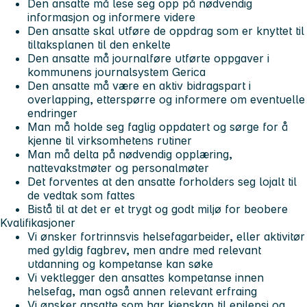
Den ansatte må lese seg opp på nødvendig
informasjon og informere videre
Den ansatte skal utføre de oppdrag som er knyttet til
tiltaksplanen til den enkelte
Den ansatte må journalføre utførte oppgaver i
kommunens journalsystem Gerica
Den ansatte må være en aktiv bidragspart i
overlapping, etterspørre og informere om eventuelle
endringer
Man må holde seg faglig oppdatert og sørge for å
kjenne til virksomhetens rutiner
Man må delta på nødvendig opplæring,
nattevakstmøter og personalmøter
Det forventes at den ansatte forholders seg lojalt til
de vedtak som fattes
Bistå til at det er et trygt og godt miljø for beobere
Kvalifikasjoner
Vi ønsker fortrinnsvis helsefagarbeider, eller aktivitør
med gyldig fagbrev, men andre med relevant
utdanning og kompetanse kan søke
Vi vektlegger den ansattes kompetanse innen
helsefag, man også annen relevant erfraing
Vi ønsker ansatte som har kjenskap til epilepsi og