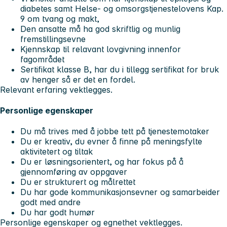
diabetes samt Helse- og omsorgstjenestelovens Kap.
9 om tvang og makt,
Den ansatte må ha god skriftlig og munlig
fremstillingsevne
Kjennskap til relavant lovgivning innenfor
fagområdet
Sertifikat klasse B, har du i tillegg sertifikat for bruk
av henger så er det en fordel.
Relevant erfaring vektlegges.
Personlige egenskaper
Du må trives med å jobbe tett på tjenestemotaker
Du er kreativ, du evner å finne på meningsfylte
aktivitetert og tiltak
Du er løsningsorientert, og har fokus på å
gjennomføring av oppgaver
Du er strukturert og målrettet
Du har gode kommunikasjonsevner og samarbeider
godt med andre
Du har godt humør
Personlige egenskaper og egnethet vektlegges.