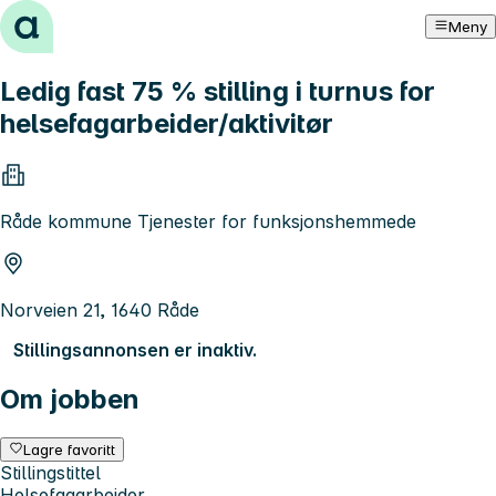
Hopp til innhold
Meny
Ledig fast 75 % stilling i turnus for
helsefagarbeider/aktivitør
Råde kommune Tjenester for funksjonshemmede
Norveien 21, 1640 Råde
Stillingsannonsen er inaktiv.
Om jobben
Lagre favoritt
Stillingstittel
Helsefagarbeider