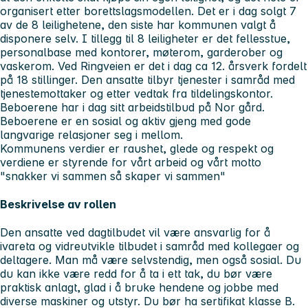
organisert etter borettslagsmodellen. Det er i dag solgt 7
av de 8 leilighetene, den siste har kommunen valgt å
disponere selv. I tillegg til 8 leiligheter er det fellesstue,
personalbase med kontorer, møterom, garderober og
vaskerom. Ved Ringveien er det i dag ca 12. årsverk fordelt
på 18 stillinger. Den ansatte tilbyr tjenester i samråd med
tjenestemottaker og etter vedtak fra tildelingskontor.
Beboerene har i dag sitt arbeidstilbud på Nor gård.
Beboerene er en sosial og aktiv gjeng med gode
langvarige relasjoner seg i mellom.
Kommunens verdier er raushet, glede og respekt og
verdiene er styrende for vårt arbeid og vårt motto
"snakker vi sammen så skaper vi sammen"
Beskrivelse av rollen
Den ansatte ved dagtilbudet vil være ansvarlig for å
ivareta og vidreutvikle tilbudet i samråd med kollegaer og
deltagere. Man må være selvstendig, men også sosial. Du
du kan ikke være redd for å ta i ett tak, du bør være
praktisk anlagt, glad i å bruke hendene og jobbe med
diverse maskiner og utstyr. Du bør ha sertifikat klasse B.