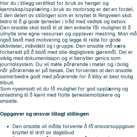
Har du i tillegg sertifikat for bruk av henger og
kjennskap/opplæring i bruk av motorsag er det en fordel.
I den delen av stillingen som er knyttet til Ringveien skal
bidra til å gi gode tjenester i tråd med vedtak og behov.
Den ansatte skal bistå til at den enkelte får mulighet til å
utnytte sine egne ressurser og opplever mestring. Man må
også bistå med motivering og legge til rette for gode
aktiviteter, individelt og i gruppe. Den ansatte må være
forberedt på å bistå med alle dagliglivets gjøremål. Det er
viktig med dokumentasjon og vi benytter gerica som
journalsystem. Du vil møte pårørende i møter og i bolig
når pårørende er på besøk. Det forventes at den ansatte
samarbeidre godt med pårørende for å tilby et best mulig
tilbud.
Som nyeansatt vil du få mulighet for god opplæring og
anledning til å kjent med flotte tjenestemottakere og
ansatte.
Oppgaver og ansvar tillagt stillingen
Den ansatte vil måtte forvente å få ansvarsoppgaver
knyttet til drift av dagtilbud