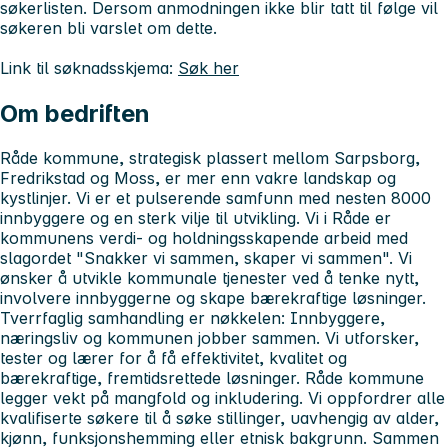
søkerlisten. Dersom anmodningen ikke blir tatt til følge vil
søkeren bli varslet om dette.
Link til søknadsskjema:
Søk her
Om bedriften
Råde kommune, strategisk plassert mellom Sarpsborg,
Fredrikstad og Moss, er mer enn vakre landskap og
kystlinjer. Vi er et pulserende samfunn med nesten 8000
innbyggere og en sterk vilje til utvikling. Vi i Råde er
kommunens verdi- og holdningsskapende arbeid med
slagordet "Snakker vi sammen, skaper vi sammen". Vi
ønsker å utvikle kommunale tjenester ved å tenke nytt,
involvere innbyggerne og skape bærekraftige løsninger.
Tverrfaglig samhandling er nøkkelen: Innbyggere,
næringsliv og kommunen jobber sammen. Vi utforsker,
tester og lærer for å få effektivitet, kvalitet og
bærekraftige, fremtidsrettede løsninger. Råde kommune
legger vekt på mangfold og inkludering. Vi oppfordrer alle
kvalifiserte søkere til å søke stillinger, uavhengig av alder,
kjønn, funksjonshemming eller etnisk bakgrunn. Sammen