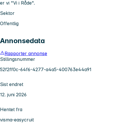
er vi "Vi i Råde".
Sektor
Offentlig
Annonsedata
Rapporter annonse
Stillingsnummer
52f2ff0c-64f6-4277-a4a5-400763e44a91
Sist endret
12. juni 2026
Hentet fra
visma-easycruit