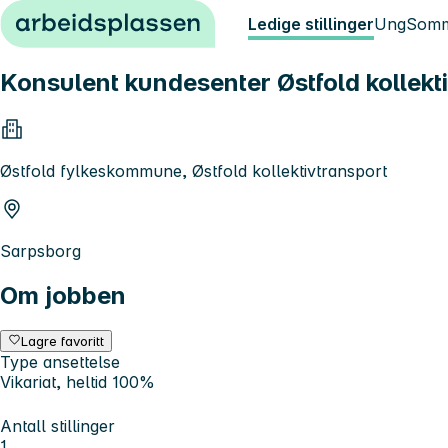
Hopp til innhold
Ledige stillinger
Ung
Somm
Konsulent kundesenter Østfold kollekti
Østfold fylkeskommune, Østfold kollektivtransport
Sarpsborg
Om jobben
Lagre favoritt
Type ansettelse
Vikariat, heltid 100%
Antall stillinger
1