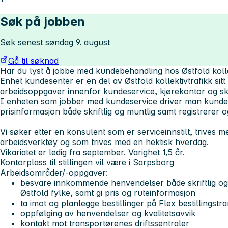
Søk på jobben
Søk senest søndag 9. august
Gå til søknad
Har du lyst å jobbe med kundebehandling hos Østfold kolle
Enhet kundesenter er en del av Østfold kollektivtrafikk sit
arbeidsoppgaver innenfor kundeservice, kjørekontor og sk
I enheten som jobber med kundeservice driver man kunde
prisinformasjon både skriftlig og muntlig samt registrerer o
Vi søker etter en konsulent som er serviceinnstilt, trives 
arbeidsverktøy og som trives med en hektisk hverdag.
Vikariatet er ledig fra september. Varighet 1,5 år.
Kontorplass til stillingen vil være i Sarpsborg
Arbeidsområder/-oppgaver:
besvare innkommende henvendelser både skriftlig og m
Østfold fylke, samt gi pris og ruteinformasjon
ta imot og planlegge bestillinger på Flex bestillingstr
oppfølging av henvendelser og kvalitetsavvik
kontakt mot transportørenes driftssentraler