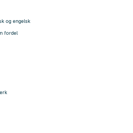
rsk og engelsk
n fordel
verk