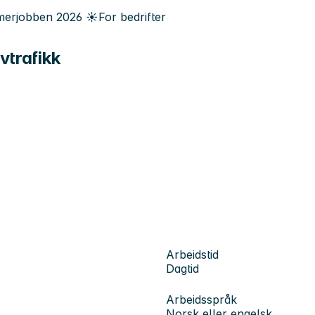
erjobben
2026
☀️
For bedrifter
vtrafikk
Arbeidstid
Dagtid
Arbeidsspråk
Norsk eller engelsk