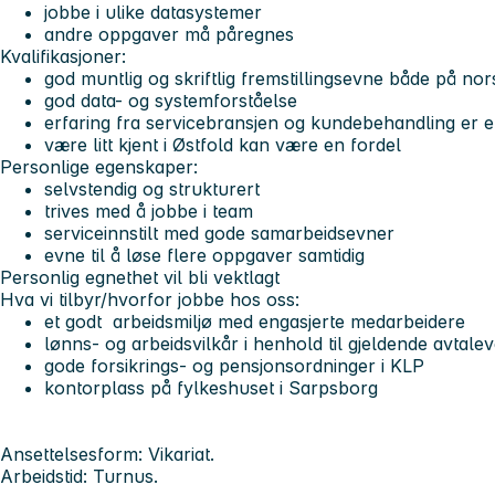
jobbe i ulike datasystemer
andre oppgaver må påregnes
Kvalifikasjoner:
god muntlig og skriftlig fremstillingsevne både på no
god data- og systemforståelse
erfaring fra servicebransjen og kundebehandling er e
være litt kjent i Østfold kan være en fordel
Personlige egenskaper:
selvstendig og strukturert
trives med å jobbe i team
serviceinnstilt med gode samarbeidsevner
evne til å løse flere oppgaver samtidig
Personlig egnethet vil bli vektlagt
Hva vi tilbyr/hvorfor jobbe hos oss:
et godt arbeidsmiljø med engasjerte medarbeidere
lønns- og arbeidsvilkår i henhold til gjeldende avtale
gode forsikrings- og pensjonsordninger i KLP
kontorplass på fylkeshuset i Sarpsborg
Ansettelsesform: Vikariat.
Arbeidstid: Turnus.