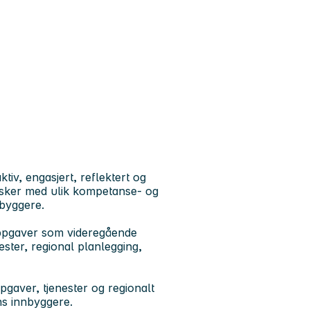
v, engasjert, reflektert og
esker med ulik kompetanse- og
nbyggere.
ppgaver som videregående
ester, regional planlegging,
gaver, tjenester og regionalt
ns innbyggere.