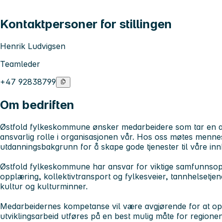
Kontaktpersoner for stillingen
Henrik Ludvigsen
Teamleder
+47 92838799
Om bedriften
Østfold fylkeskommune ønsker medarbeidere som tar en akti
ansvarlig rolle i organisasjonen vår. Hos oss møtes menn
utdanningsbakgrunn for å skape gode tjenester til våre in
Østfold fylkeskommune har ansvar for viktige samfunnso
opplæring, kollektivtransport og fylkesveier, tannhelsetjen
kultur og kulturminner.
Medarbeidernes kompetanse vil være avgjørende for at opp
utviklingsarbeid utføres på en best mulig måte for regione