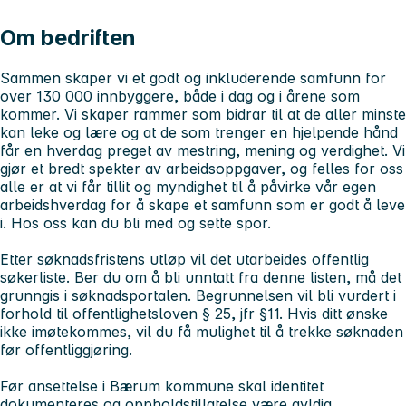
Om bedriften
Sammen skaper vi et godt og inkluderende samfunn for
over 130 000 innbyggere, både i dag og i årene som
kommer. Vi skaper rammer som bidrar til at de aller minste
kan leke og lære og at de som trenger en hjelpende hånd
får en hverdag preget av mestring, mening og verdighet. Vi
gjør et bredt spekter av arbeidsoppgaver, og felles for oss
alle er at vi får tillit og myndighet til å påvirke vår egen
arbeidshverdag for å skape et samfunn som er godt å leve
i.
Hos oss kan du bli med og sette spor.
Etter søknadsfristens utløp vil det utarbeides offentlig
søkerliste. Ber du om å bli unntatt fra denne listen, må det
grunngis i søknadsportalen. Begrunnelsen vil bli vurdert i
forhold til offentlighetsloven § 25, jfr §11. Hvis ditt ønske
ikke imøtekommes, vil du få mulighet til å trekke søknaden
før offentliggjøring.
Før ansettelse i Bærum kommune skal identitet
dokumenteres og oppholdstillatelse være gyldig.