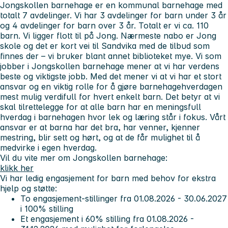
Jongskollen barnehage er en kommunal barnehage med
totalt 7 avdelinger. Vi har 3 avdelinger for barn under 3 år
og 4 avdelinger for barn over 3 år. Totalt er vi ca. 110
barn. Vi ligger flott til på Jong. Nærmeste nabo er Jong
skole og det er kort vei til Sandvika med de tilbud som
finnes der – vi bruker blant annet biblioteket mye. Vi som
jobber i Jongskollen barnehage mener at vi har verdens
beste og viktigste jobb. Med det mener vi at vi har et stort
ansvar og en viktig rolle for å gjøre barnehagehverdagen
mest mulig verdifull for hvert enkelt barn. Det betyr at vi
skal tilrettelegge for at alle barn har en meningsfull
hverdag i barnehagen hvor lek og læring står i fokus. Vårt
ansvar er at barna har det bra, har venner, kjenner
mestring, blir sett og hørt, og at de får mulighet til å
medvirke i egen hverdag.
Vil du vite mer om Jongskollen barnehage:
klikk her
Vi har ledig engasjement for barn med behov for ekstra
hjelp og støtte:
To engasjement-stillinger fra 01.08.2026 - 30.06.2027
i 100% stilling
Et engasjement i 60% stilling fra 01.08.2026 -