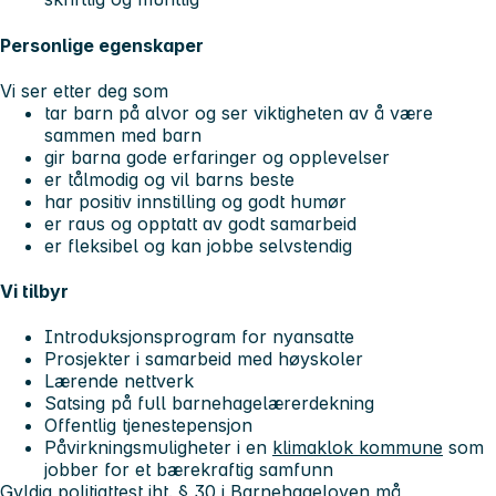
Personlige egenskaper
Vi ser etter deg som
tar barn på alvor og ser viktigheten av å være
sammen med barn
gir barna gode erfaringer og opplevelser
er tålmodig og vil barns beste
har positiv innstilling og godt humør
er raus og opptatt av godt samarbeid
er fleksibel og kan jobbe selvstendig
Vi tilbyr
Introduksjonsprogram for nyansatte
Prosjekter i samarbeid med høyskoler
Lærende nettverk
Satsing på full barnehagelærerdekning
Offentlig tjenestepensjon
Påvirkningsmuligheter i en
klimaklok kommune
som
jobber for et bærekraftig samfunn
Gyldig politiattest iht. § 30 i Barnehageloven må