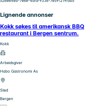
528ee4eb-7e6e-4dfa-9336-7e591219fab5
Lignende annonser
Kokk søkes til amerikansk BBQ
restaurant i Bergen sentrum.
Kokk
Arbeidsgiver
Habo Gastronomi As
Sted
Bergen