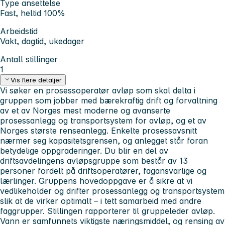
Type ansettelse
Fast, heltid 100%
Arbeidstid
Vakt, dagtid, ukedager
Antall stillinger
1
Vis flere detaljer
Vi søker en
prosesso
peratør avløp
som skal delta i
gruppen som jobber med bærekraftig drift og forvaltning
av et av Norges mest moderne og avanserte
prosessanlegg og transportsystem for avløp, og et av
Norges største renseanlegg. Enkelte prosessavsnitt
nærmer seg kapasitetsgrensen, og anlegget står foran
betydelige oppgraderinger. Du blir en del av
driftsavdelingens avløpsgruppe som består av 13
personer fordelt på driftsoperatører, fagansvarlige og
lærlinger. Gruppens hovedoppgave er å sikre at vi
vedlikeholder og drifter prosessanlegg og transportsystem
slik at de virker optimalt – i tett samarbeid med andre
faggrupper. Stillingen rapporterer til gruppeleder avløp.
Vann er samfunnets viktigste næringsmiddel, og rensing av