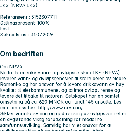
IKS (NRVA IKS)
Referansenr.: 5152307711
Stillingsprosent: 100%
Fast
Søknadsfrist: 31.07.2026
Om bedriften
Om NRVA
Nedre Romerike vann- og avløpsselskap IKS (NRVA)
leverer vann- og avløpstjenester til store deler av Nedre
Romerike og har ansvar for å levere drikkevann av høy
kvalitet til eierkommunene, og ta imot avløp, rense og
levere det tilbake til naturen. Selskapet har en samlet
omsetning på ca. 620 MNOK og rundt 145 ansatte. Les
mer om oss her:
http://www.nrva.no/
Sikker vannforsyning og god rensing av avløpsvannet er
en avgjørende viktig forutsetning for moderne
samfunnsutvikling. Samtidig har vi et ansvar for at
utviklingen skjer på en bærekraftig måte, både