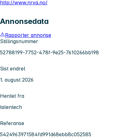
http://www.nrva.no/
Annonsedata
Rapporter annonse
Stillingsnummer
52788199-7752-478f-9e25-7610266bb198
Sist endret
1. august 2026
Hentet fra
talentech
Referanse
5424963971584fd991d68ebb8c052585