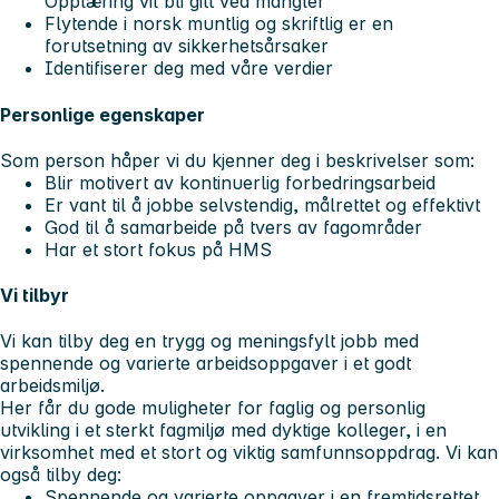
Opplæring vil bli gitt ved mangler
Flytende i norsk muntlig og skriftlig er en
forutsetning av sikkerhetsårsaker
Identifiserer deg med våre verdier
Personlige egenskaper
Som person håper vi du kjenner deg i beskrivelser som:
Blir motivert av kontinuerlig forbedringsarbeid
Er vant til å jobbe selvstendig, målrettet og effektivt
God til å samarbeide på tvers av fagområder
Har et stort fokus på HMS
Vi tilbyr
Vi kan tilby deg en trygg og meningsfylt jobb med
spennende og varierte arbeidsoppgaver i et godt
arbeidsmiljø.
Her får du gode muligheter for faglig og personlig
utvikling i et sterkt fagmiljø med dyktige kolleger, i en
virksomhet med et stort og viktig samfunnsoppdrag. Vi kan
også tilby deg:
Spennende og varierte oppgaver i en fremtidsrettet