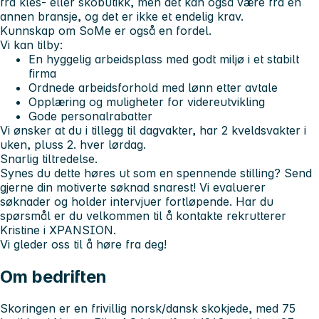
fra kles- eller skobutikk, men det kan også være fra en
annen bransje, og det er ikke et endelig krav.
Kunnskap om SoMe er også en fordel.
Vi kan tilby:
En hyggelig arbeidsplass med godt miljø i et stabilt
firma
Ordnede arbeidsforhold med lønn etter avtale
Opplæring og muligheter for videreutvikling
Gode personalrabatter
Vi ønsker at du i tillegg til dagvakter, har 2 kveldsvakter i
uken, pluss 2. hver lørdag.
Snarlig tiltredelse.
Synes du dette høres ut som en spennende stilling? Send
gjerne din motiverte søknad snarest! Vi evaluerer
søknader og holder intervjuer fortløpende. Har du
spørsmål er du velkommen til å kontakte rekrutterer
Kristine i XPANSION.
Vi gleder oss til å høre fra deg!
Om bedriften
Skoringen er en frivillig norsk/dansk skokjede, med 75