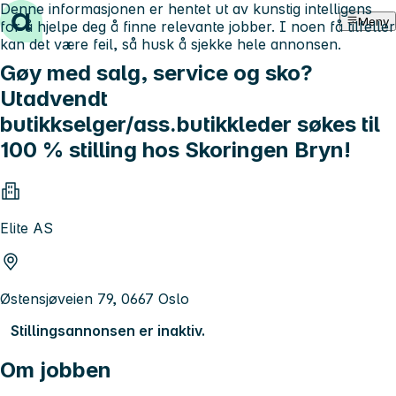
Denne informasjonen er hentet ut av kunstig intelligens
Hopp til innhold
Meny
for å hjelpe deg å finne relevante jobber. I noen få tilfeller
kan det være feil, så husk å sjekke hele annonsen.
Gøy med salg, service og sko?
Utadvendt
butikkselger/ass.butikkleder søkes til
100 % stilling hos Skoringen Bryn!
Elite AS
Østensjøveien 79, 0667 Oslo
Stillingsannonsen er inaktiv.
Om jobben