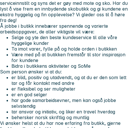
serviceinnstilt og syns det er gøy med mote og sko. Har du
lyst å vise frem en innbydende skobutikk og gi kundene en
ekstra hyggelig og fin opplevelse? Vi gleder oss til å høre
fra deg!
Å jobbe i butikk innebærer spennende og varierte
arbeidsoppgaver, de aller viktigste vil være:
Selge og yte den beste kundeservice til alle våre
hyggelige kunder
Ta imot varer, fylle på og holde orden i butikken
Være med på at butikken fremstår til stor inspirasjon
for kundene
Bidra i butikkens aktiviteter og SoMe
Som person ønsker vi at du:
er blid, positiv og utadvendt, og at du er den som lett
tar og får kontakt med andre
er fleksibel og ser muligheter
er en god selger
har gode samarbeidsevner, men kan også jobbe
selvstendig
tar ansvar og initiativ, og liker en travel hverdag
behersker norsk skriftlig og muntlig
Vi ønsker helst at du har noe erfaring fra butikk, gjerne