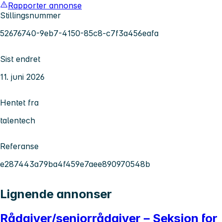
Rapporter annonse
Stillingsnummer
52676740-9eb7-4150-85c8-c7f3a456eafa
Sist endret
11. juni 2026
Hentet fra
talentech
Referanse
e287443a79ba4f459e7aee890970548b
Lignende annonser
Rådgiver/seniorrådgiver – Seksjon for