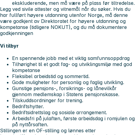
ekskluderende, men må være på plass før tiltredelse.
Legg ved sivile attester og vitnemål når du søker. Hvis du
har fullført høyere utdanning utenfor Norge, må denne
være godkjent av Direktoratet for høyere utdanning og
kompetanse (tidligere NOKUT), og du må dokumentere
godkjenningen
Vi tilbyr
En spennende jobb med et viktig samfunnsoppdrag
Tilhørighet til et godt fag- og utviklingsmiljø med god
kompetanse
Fleksibel arbeidstid og sommertid.
Gode muligheter for personlig og faglig utvikling.
Gunstige pensjons-, forsikrings- og lånevilkår
gjennom medlemskap i Statens pensjonskasse.
Tilskuddsordninger for trening.
Bedriftshytter.
Bedriftsidrettslag og sosiale arrangement.
Arbeidsfri på julaften, første arbeidsdag i romjulen og
på nyttårsaften.
Stillingen er en OF-stilling og lønnes etter