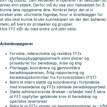
inn- og utland. Den verdenen vi opererer i er dessuten alt
annet enn statisk. Derfor må du vise stor fleksibilitet for å
kunne løse oppgavene dine. Konkret betyr det at vi
streber etter uformelle fagmiljø, hvor vi tilrettelegger for
at alle skal kunne bruke kunnskapen sin der den behøves
mest, på tvers av prosjekter og grupper.
Hos FFI står du med andre ord aldri stille.
Arbeidsoppgaver
Forvalte, videreutvikle og revidere FFIs
styrkeoppbyggingsplanverk samt planer og
prosedyrer for beredskap, krise og krig
Planlegge, koordinere og gjennomføre
beredskapsøvelser, årlig rapportering og
beredskapskontroller fra Forsvarsstaben (FST)
Bidra til intern støtte og koordinering i forbindelse
med kriseledelse og FFIs samlede beredskapsarbeid
Støtte administrerende direktør i arbeidet med å sikre
at FFI oppfyller gjeldende krav til beredskap og
operative leveranser
Bidra til at FFIs planer og bemanningsplaner er i tråd