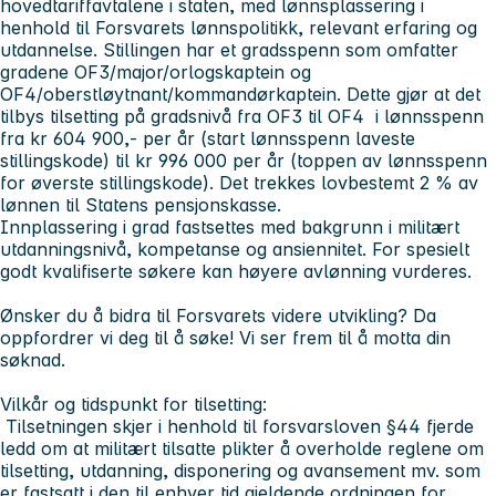
hovedtariffavtalene i staten, med lønnsplassering i
henhold til Forsvarets lønnspolitikk, relevant erfaring og
utdannelse. Stillingen har et gradsspenn som omfatter
gradene OF3/major/orlogskaptein og
OF4/oberstløytnant/kommandørkaptein. Dette gjør at det
tilbys tilsetting på gradsnivå fra OF3 til OF4 i lønnsspenn
fra kr 604 900,- per år (start lønnsspenn laveste
stillingskode) til kr 996 000 per år (toppen av lønnsspenn
for øverste stillingskode). Det trekkes lovbestemt 2 % av
lønnen til Statens pensjonskasse.
Innplassering i grad fastsettes med bakgrunn i militært
utdanningsnivå, kompetanse og ansiennitet. For spesielt
godt kvalifiserte søkere kan høyere avlønning vurderes.
Ønsker du å bidra til Forsvarets videre utvikling? Da
oppfordrer vi deg til å søke! Vi ser frem til å motta din
søknad.
Vilkår og tidspunkt for tilsetting:
Tilsetningen skjer i henhold til forsvarsloven §44 fjerde
ledd om at militært tilsatte plikter å overholde reglene om
tilsetting, utdanning, disponering og avansement mv. som
er fastsatt i den til enhver tid gjeldende ordningen for