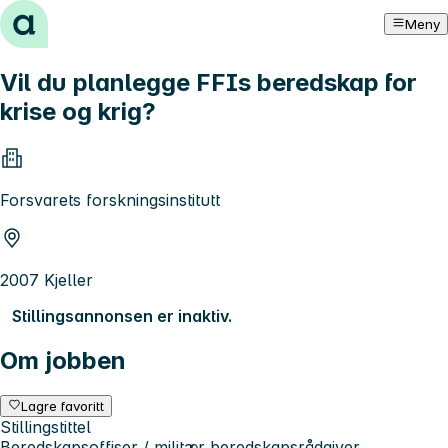
Hopp til innhold
Meny
Vil du planlegge FFIs beredskap for
krise og krig?
Forsvarets forskningsinstitutt
2007 Kjeller
Stillingsannonsen er inaktiv.
Om jobben
Lagre favoritt
Stillingstittel
Beredskapsoffiser / militær beredskapsrådgiver