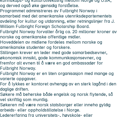
kunnskaps- og kulturutveksling mellom Norge og USA,
og derved også øke gjensidig forståelse.
Programmet administreres av Fulbright Norway i
samarbeid med det amerikanske utenriksdepartementets
avdeling for kultur og utdanning, etter retningslinjer fra J.
William Fulbright Foreign Scholarship Board.
Fulbright Norway forvalter årlig ca. 20 millioner kroner av
norske og amerikanske offentlige midler.
Hoveddelen av midlene fordeles mellom norske og
amerikanske studenter og forskere.
Stillingen krever en leder med gode samarbeidsevner,
økonomisk innsikt, gode kommunikasjonsevner, og
fremfor alt evnen til å være en god ambassadør for
Fulbright Norway.
Fulbright Norway er en liten organisasjon med mange og
varierte oppgaver.
For å lykkes er kontoret avhengig av en sterk lagånd i den
daglige driften.
Søkere må beherske både engelsk og norsk flytende, så
vel skriftlig som muntlig.
Søkeren må være norsk statsborger eller inneha gyldig
arbeids- eller oppholdstillatelse i Norge.
Ledererfaring fra universitets-, høyskole- eller