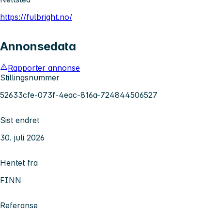
https://fulbright.no/
Annonsedata
Rapporter annonse
Stillingsnummer
52633cfe-073f-4eac-816a-724844506527
Sist endret
30. juli 2026
Hentet fra
FINN
Referanse