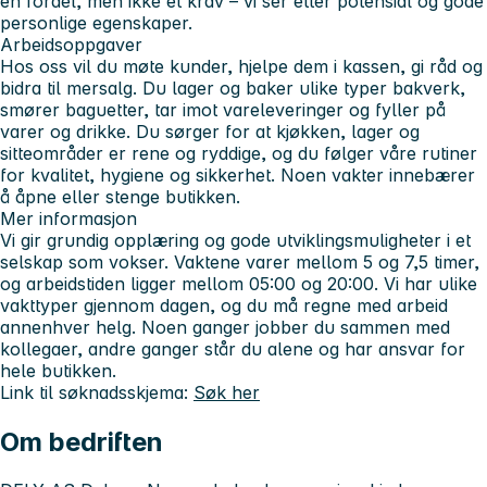
en fordel, men ikke et krav – vi ser etter potensial og gode
personlige egenskaper.
Arbeidsoppgaver
Hos oss vil du møte kunder, hjelpe dem i kassen, gi råd og
bidra til mersalg. Du lager og baker ulike typer bakverk,
smører baguetter, tar imot vareleveringer og fyller på
varer og drikke. Du sørger for at kjøkken, lager og
sitteområder er rene og ryddige, og du følger våre rutiner
for kvalitet, hygiene og sikkerhet. Noen vakter innebærer
å åpne eller stenge butikken.
Mer informasjon
Vi gir grundig opplæring og gode utviklingsmuligheter i et
selskap som vokser. Vaktene varer mellom 5 og 7,5 timer,
og arbeidstiden ligger mellom 05:00 og 20:00. Vi har ulike
vakttyper gjennom dagen, og du må regne med arbeid
annenhver helg. Noen ganger jobber du sammen med
kollegaer, andre ganger står du alene og har ansvar for
hele butikken.
Link til søknadsskjema:
Søk her
Om bedriften