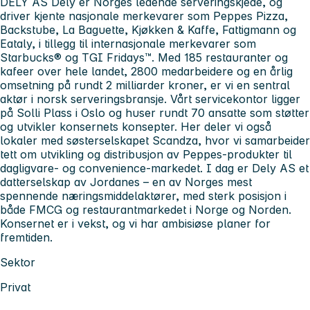
DELY AS Dely er Norges ledende serveringskjede, og
driver kjente nasjonale merkevarer som Peppes Pizza,
Backstube, La Baguette, Kjøkken & Kaffe, Fattigmann og
Eataly, i tillegg til internasjonale merkevarer som
Starbucks® og TGI Fridays™. Med 185 restauranter og
kafeer over hele landet, 2800 medarbeidere og en årlig
omsetning på rundt 2 milliarder kroner, er vi en sentral
aktør i norsk serveringsbransje. Vårt servicekontor ligger
på Solli Plass i Oslo og huser rundt 70 ansatte som støtter
og utvikler konsernets konsepter. Her deler vi også
lokaler med søsterselskapet Scandza, hvor vi samarbeider
tett om utvikling og distribusjon av Peppes-produkter til
dagligvare- og convenience-markedet. I dag er Dely AS et
datterselskap av Jordanes – en av Norges mest
spennende næringsmiddelaktører, med sterk posisjon i
både FMCG og restaurantmarkedet i Norge og Norden.
Konsernet er i vekst, og vi har ambisiøse planer for
fremtiden.
Sektor
Privat