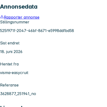
Annonsedata
Rapporter annonse
Stillingsnummer
525f971f-2047-46bf-8671-e5998ddfbd58
Sist endret
18. juni 2026
Hentet fra
visma-easycruit
Referanse
3628877_251941_no