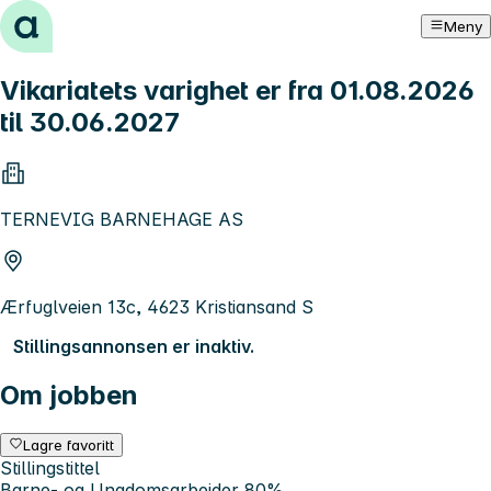
Hopp til innhold
Meny
Vikariatets varighet er fra 01.08.2026
til 30.06.2027
TERNEVIG BARNEHAGE AS
Ærfuglveien 13c, 4623 Kristiansand S
Stillingsannonsen er inaktiv.
Om jobben
Lagre favoritt
Stillingstittel
Barne- og Ungdomsarbeider 80%