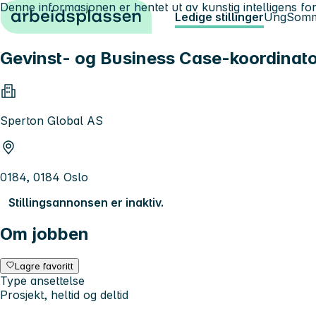
Denne informasjonen er hentet ut av kunstig intelligens for
Hopp til innhold
Ledige stillinger
Ung
Somm
Gevinst- og Business Case-koordinat
Sperton Global AS
0184, 0184 Oslo
Stillingsannonsen er inaktiv.
Om jobben
Lagre favoritt
Type ansettelse
Prosjekt, heltid og deltid