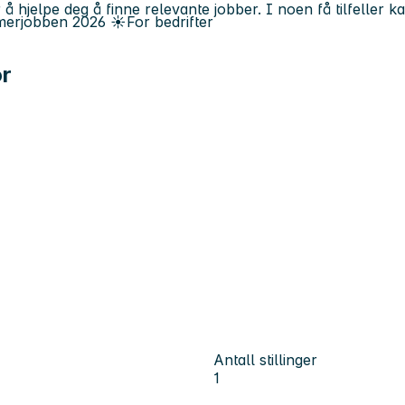
 å hjelpe deg å finne relevante jobber. I noen få tilfeller 
erjobben
2026
☀️
For bedrifter
or
Antall stillinger
1