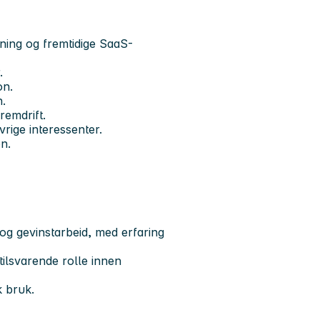
sning og fremtidige SaaS-
.
on.
n.
remdrift.
rige interessenter.
n.
g gevinstarbeid, med erfaring
tilsvarende rolle innen
k bruk.