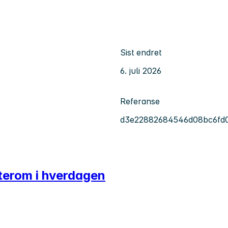
Sist endret
6. juli 2026
Referanse
d3e22882684546d08bc6fd
usterom i hverdagen