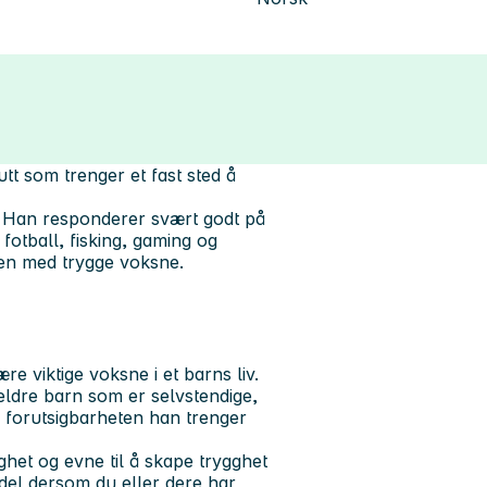
utt som trenger et fast sted å
l. Han responderer svært godt på
r
fotball, fisking, gaming og
men med trygge voksne.
e viktige voksne i et barns liv.
ldre barn som er selvstendige,
 forutsigbarheten han trenger
het og evne til å skape trygghet
rdel dersom du eller dere har