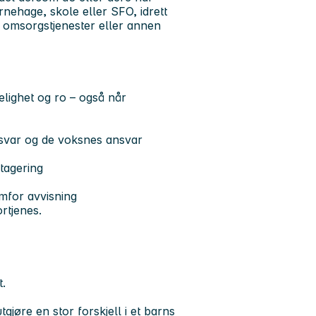
nehage, skole eller SFO, idrett
og omsorgstjenester eller annen
ighet og ro – også når
svar og de voksnes ansvar
utagering
mfor avvisning
ortjenes.
t.
gjøre en stor forskjell i et barns