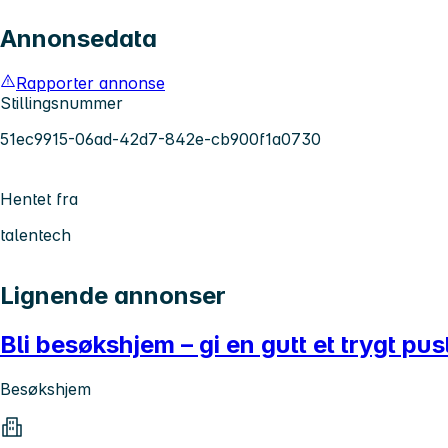
Annonsedata
Rapporter annonse
Stillingsnummer
51ec9915-06ad-42d7-842e-cb900f1a0730
Hentet fra
talentech
Lignende annonser
Bli besøkshjem – gi en gutt et trygt p
Besøkshjem