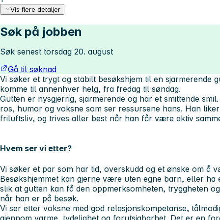
Vis flere detaljer
Søk på jobben
Søk senest torsdag 20. august
Gå til søknad
Vi søker et trygt og stabilt besøkshjem til en sjarmerende g
komme til
annenhver helg, fra fredag til søndag.
Gutten er nysgjerrig, sjarmerende og har et smittende smi
ros, humor og voksne som ser ressursene hans. Han like
friluftsliv,
og trives aller best når han får være aktiv sam
Hvem ser vi etter?
Vi søker et
par
som har tid, overskudd og et ønske om å vær
Besøkshjemmet kan gjerne være uten egne barn, eller ha e
slik at gutten kan få den oppmerksomheten, tryggheten og
når han er på besøk.
Vi ser etter voksne med god relasjonskompetanse, tålmodig
gjennom varme, tydelighet og forutsigbarhet. Det er en fo