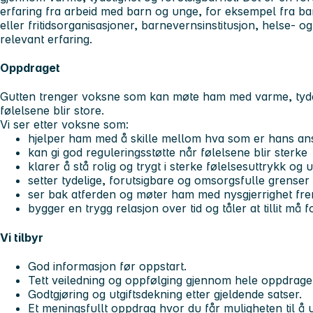
erfaring fra arbeid med barn og unge, for eksempel fra bar
eller fritidsorganisasjoner, barnevernsinstitusjon, helse- 
relevant erfaring.
Oppdraget
Gutten trenger voksne som kan møte ham med varme, tydel
følelsene blir store.
Vi ser etter voksne som:
hjelper ham med å skille mellom hva som er hans an
kan gi god reguleringsstøtte når følelsene blir sterke
klarer å stå rolig og trygt i sterke følelsesuttrykk og 
setter tydelige, forutsigbare og omsorgsfulle grenser
ser bak atferden og møter ham med nysgjerrighet fre
bygger en trygg relasjon over tid og tåler at tillit må f
Vi tilbyr
God informasjon før oppstart.
Tett veiledning og oppfølging gjennom hele oppdrage
Godtgjøring og utgiftsdekning etter gjeldende satser.
Et meningsfullt oppdrag hvor du får muligheten til å ut