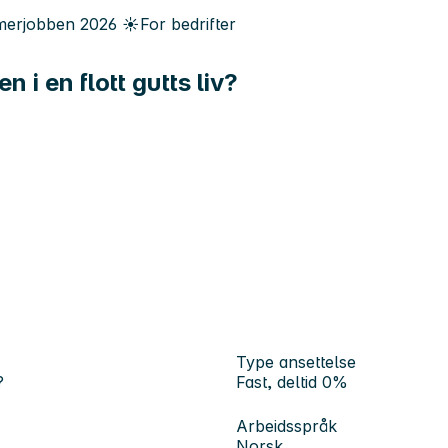
erjobben
2026
☀️
For bedrifter
 i en flott gutts liv?
Type ansettelse
?
Fast, deltid 0%
Arbeidsspråk
Norsk