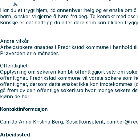
liv.
Har du et trygt hjem, tid annenhver helg og et ønske om å 
barn, ønsker vi gjerne å høre fra deg.
Ta kontakt med oss f
Kanskje er det nettopp du eller dere som kan bli den tryg
Andre vilkår
Arbeidstakere ansettes i Fredrikstad kommune i henhold til 
Prøvetiden er 6 måneder.
Offentlighet
Opplysning om søkeren kan bli offentliggjort selv om søke
offentlighet. Fredrikstad kommune vil varsle søkere som 
offentlighet, dersom dette ønsket ikke kan imøtekommes (of
gå frem av den offentlige søkerlista hvor mange søkere det h
kjønn de har.
Kontaktinformasjon
Camilla Anna Kristina Berg, Sosialkonsulent,
camber@fred
Arbeidssted