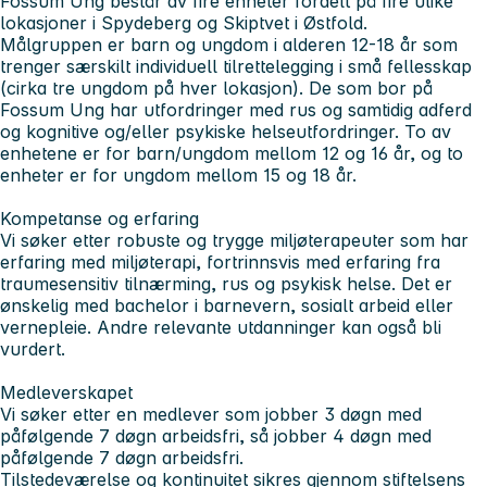
Fossum Ung består av fire enheter fordelt på fire ulike
lokasjoner i Spydeberg og Skiptvet i Østfold.
Målgruppen er barn og ungdom i alderen 12-18 år som
trenger særskilt individuell tilrettelegging i små fellesskap
(cirka tre ungdom på hver lokasjon). De som bor på
Fossum Ung har utfordringer med rus og samtidig adferd
og kognitive og/eller psykiske helseutfordringer. To av
enhetene er for barn/ungdom mellom 12 og 16 år, og to
enheter er for ungdom mellom 15 og 18 år.
Kompetanse og erfaring
Vi søker etter robuste og trygge miljøterapeuter som har
erfaring med miljøterapi, fortrinnsvis med erfaring fra
traumesensitiv tilnærming, rus og psykisk helse. Det er
ønskelig med bachelor i barnevern, sosialt arbeid eller
vernepleie. Andre relevante utdanninger kan også bli
vurdert.
Medleverskapet
Vi søker etter en medlever som jobber 3 døgn med
påfølgende 7 døgn arbeidsfri, så jobber 4 døgn med
påfølgende 7 døgn arbeidsfri.
Tilstedeværelse og kontinuitet sikres gjennom stiftelsens