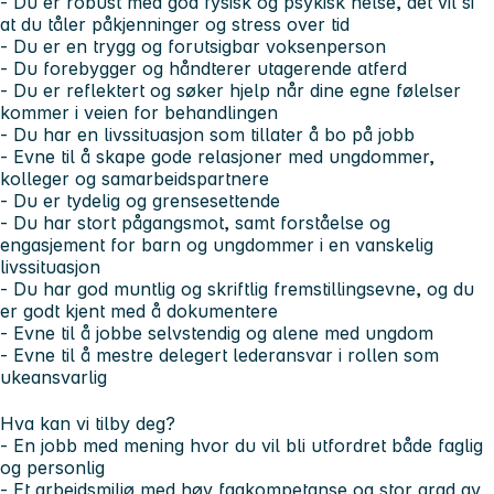
- Du er robust med god fysisk og psykisk helse, det vil si
at du tåler påkjenninger og stress over tid
- Du er en trygg og forutsigbar voksenperson
- Du forebygger og håndterer utagerende atferd
- Du er reflektert og søker hjelp når dine egne følelser
kommer i veien for behandlingen
- Du har en livssituasjon som tillater å bo på jobb
- Evne til å skape gode relasjoner med ungdommer,
kolleger og samarbeidspartnere
- Du er tydelig og grensesettende
- Du har stort pågangsmot, samt forståelse og
engasjement for barn og ungdommer i en vanskelig
livssituasjon
- Du har god muntlig og skriftlig fremstillingsevne, og du
er godt kjent med å dokumentere
- Evne til å jobbe selvstendig og alene med ungdom
- Evne til å mestre delegert lederansvar i rollen som
ukeansvarlig
Hva kan vi tilby deg?
- En jobb med mening hvor du vil bli utfordret både faglig
og personlig
- Et arbeidsmiljø med høy fagkompetanse og stor grad av