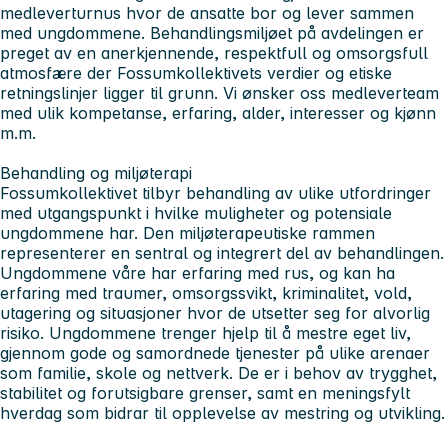
medleverturnus hvor de ansatte bor og lever sammen
med ungdommene. Behandlingsmiljøet på avdelingen er
preget av en anerkjennende, respektfull og omsorgsfull
atmosfære der Fossumkollektivets verdier og etiske
retningslinjer ligger til grunn. Vi ønsker oss medleverteam
med ulik kompetanse, erfaring, alder, interesser og kjønn
m.m.
Behandling og miljøterapi
Fossumkollektivet tilbyr behandling av ulike utfordringer
med utgangspunkt i hvilke muligheter og potensiale
ungdommene har. Den miljøterapeutiske rammen
representerer en sentral og integrert del av behandlingen.
Ungdommene våre har erfaring med rus, og kan ha
erfaring med traumer, omsorgssvikt, kriminalitet, vold,
utagering og situasjoner hvor de utsetter seg for alvorlig
risiko. Ungdommene trenger hjelp til å mestre eget liv,
gjennom gode og samordnede tjenester på ulike arenaer
som familie, skole og nettverk. De er i behov av trygghet,
stabilitet og forutsigbare grenser, samt en meningsfylt
hverdag som bidrar til opplevelse av mestring og utvikling.