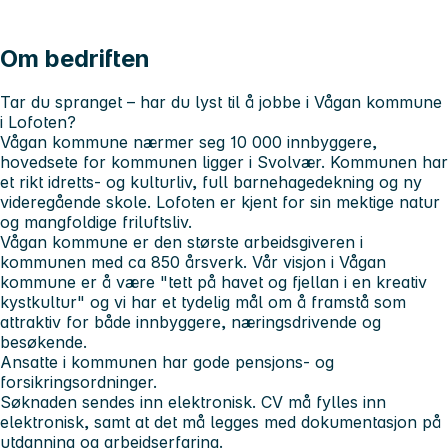
Om bedriften
Tar du spranget – har du lyst til å jobbe i Vågan kommune
i Lofoten?
Vågan kommune nærmer seg 10 000 innbyggere,
hovedsete for kommunen ligger i Svolvær. Kommunen har
et rikt idretts- og kulturliv, full barnehagedekning og ny
videregående skole. Lofoten er kjent for sin mektige natur
og mangfoldige friluftsliv.
Vågan kommune er den største arbeidsgiveren i
kommunen med ca 850 årsverk. Vår visjon i Vågan
kommune er å være
"tett på havet og fjellan i en kreativ
kystkultur"
og vi har et tydelig mål om å framstå som
attraktiv for både innbyggere, næringsdrivende og
besøkende.
Ansatte i kommunen har gode pensjons- og
forsikringsordninger.
Søknaden sendes inn elektronisk. CV må fylles inn
elektronisk, samt at det må legges med dokumentasjon på
utdanning og arbeidserfaring.