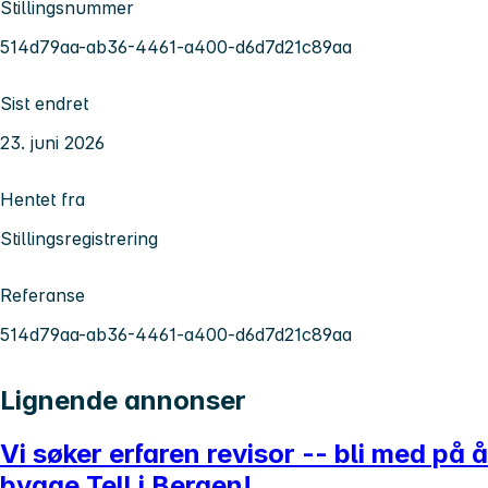
Stillingsnummer
514d79aa-ab36-4461-a400-d6d7d21c89aa
Sist endret
23. juni 2026
Hentet fra
Stillingsregistrering
Referanse
514d79aa-ab36-4461-a400-d6d7d21c89aa
Lignende annonser
Vi søker erfaren revisor -- bli med på å
bygge Tell i Bergen!