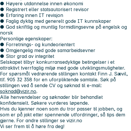
● Høyere utdannelse innen økonomi
● Registrert eller statsautorisert revisor
● Erfaring innen IT revisjon
● Faglig dyktig med generelt gode IT kunnskaper
● God skriftlig og muntlig formidlingsevne på engelsk og
norsk
Personlige egenskaper:
● Forretnings- og kundeorientert
● Omgjengelig med gode samarbeidsevner
● Stor grad av integritet
Selskapet tilbyr konkurransedyktige betingelser i et
attraktivt tverrfaglig miljø med gode utviklingsmuligheter.
For spørsmål vedrørende stillingen kontakt Finn J. Sævil,
tlf. 905 32 358 for en uforpliktende samtale. Søk på
stillingen ved å sende CV og søknad til e-mail:
soknad@vizir.no
.
Alle henvendelser og søknader blir behandlet
konfidensielt. Søkere vurderes løpende.
Hvis du kjenner noen som du tror passer til jobben, og
som er på jakt etter spennende utfordringer, så tips dem
gjerne. For andre stillinger se vizir.no
Vi ser frem til å høre fra deg!