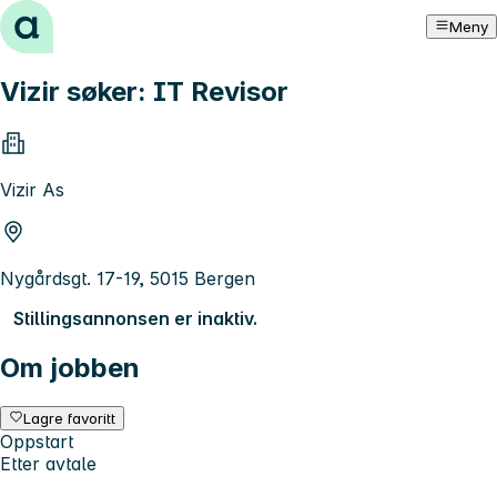
Hopp til innhold
Meny
Vizir søker: IT Revisor
Vizir As
Nygårdsgt. 17-19, 5015 Bergen
Stillingsannonsen er inaktiv.
Om jobben
Lagre favoritt
Oppstart
Etter avtale