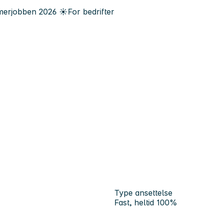
erjobben
2026
☀️
For bedrifter
Type ansettelse
Fast, heltid 100%