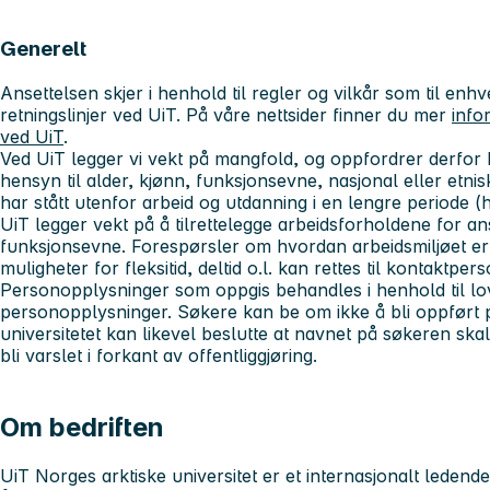
Generelt
Ansettelsen skjer i henhold til regler og vilkår som til enhve
retningslinjer ved UiT. På våre nettsider finner du mer
info
ved UiT
.
Ved UiT legger vi vekt på mangfold, og oppfordrer derfor kv
hensyn til alder, kjønn, funksjonsevne, nasjonal eller et
har stått utenfor arbeid og utdanning i en lengre periode (
UiT legger vekt på å tilrettelegge arbeidsforholdene for a
funksjonsevne. Forespørsler om hvordan arbeidsmiljøet er ti
muligheter for fleksitid, deltid o.l. kan rettes til kontaktpers
Personopplysninger som oppgis behandles i henhold til l
personopplysninger. Søkere kan be om ikke å bli oppført p
universitetet kan likevel beslutte at navnet på søkeren skal
bli varslet i forkant av offentliggjøring.
Om bedriften
UiT Norges arktiske universitet er et internasjonalt ledende