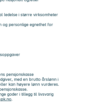
l ledelse i større virksomheter
n og personlige egnethet for
idsoppgaver
tens pensjonskasse
ådgiver, med en brutto årslønn i
feller kan høyere lønn vurderes.
 pensjonskasse.
 goder i tillegg til livsvarig
spk.no
.