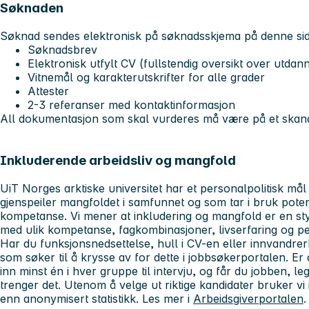
Søknaden
Søknad sendes elektronisk på søknadsskjema på denne sid
Søknadsbrev
Elektronisk utfylt CV (fullstendig oversikt over utdan
Vitnemål og karakterutskrifter for alle grader
Attester
2-3 referanser med kontaktinformasjon
All dokumentasjon som skal vurderes må være på et skandi
Inkluderende arbeidsliv og mangfold
UiT Norges arktiske universitet har et personalpolitisk m
gjenspeiler mangfoldet i samfunnet og som tar i bruk pote
kompetanse. Vi mener at inkludering og mangfold er en s
med ulik kompetanse, fagkombinasjoner, livserfaring og pe
Har du funksjonsnedsettelse, hull i CV-en eller innvandre
som søker til å krysse av for dette i jobbsøkerportalen. Er d
inn minst én i hver gruppe til intervju, og får du jobben, leg
trenger det. Utenom å velge ut riktige kandidater bruker vi
enn anonymisert statistikk. Les mer i
Arbeidsgiverportalen
.