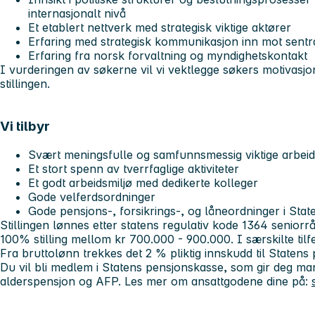
internasjonalt nivå
Et etablert nettverk med strategisk viktige aktører
Erfaring med strategisk kommunikasjon inn mot sentra
Erfaring fra norsk forvaltning og myndighetskontakt
I vurderingen av søkerne vil vi vektlegge søkers motivasjo
stillingen.
Vi tilbyr
Svært meningsfulle og samfunnsmessig viktige arbe
Et stort spenn av tverrfaglige aktiviteter
Et godt arbeidsmiljø med dedikerte kolleger
Gode velferdsordninger
Gode pensjons-, forsikrings-, og låneordninger i Sta
Stillingen lønnes etter statens regulativ kode 1364 seniorr
100% stilling mellom kr 700.000 - 900.000. I særskilte til
Fra bruttolønn trekkes det 2 % pliktig innskudd til Statens
Du vil bli medlem i Statens pensjonskasse, som gir deg mange
alderspensjon og AFP. Les mer om ansattgodene dine på: