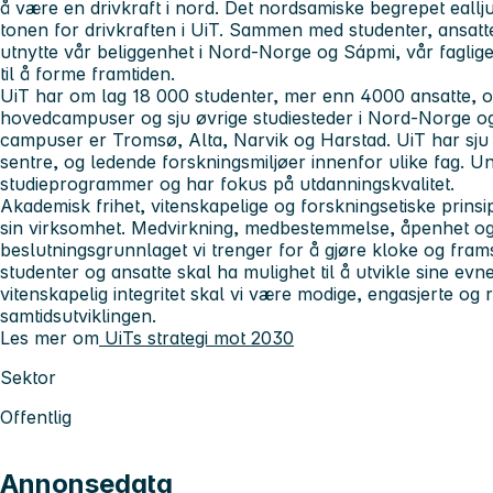
å være en drivkraft i nord. Det nordsamiske begrepet eallju
tonen for drivkraften i UiT. Sammen med studenter, ansatte
utnytte vår beliggenhet i Nord-Norge og Sápmi, vår faglige
til å forme framtiden.
UiT har om lag 18 000 studenter, mer enn 4000 ansatte, og
hovedcampuser og sju øvrige studiesteder i Nord-Norge og
campuser er Tromsø, Alta, Narvik og Harstad. UiT har sju fa
sentre, og ledende forskningsmiljøer innenfor ulike fag. Un
studieprogrammer og har fokus på utdanningskvalitet.
Akademisk frihet, vitenskapelige og forskningsetiske prinsip
sin virksomhet. Medvirkning, medbestemmelse, åpenhet og 
beslutningsgrunnlaget vi trenger for å gjøre kloke og fram
studenter og ansatte skal ha mulighet til å utvikle sine evn
vitenskapelig integritet skal vi være modige, engasjerte og r
samtidsutviklingen.
Les mer om
UiTs strategi mot 2030
Sektor
Offentlig
Annonsedata