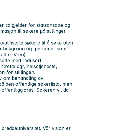
r tid gjelder for statsansatte og
rmasjon til søkere på stillinger
alifiserte søkere til å søke uten
nisk bakgrunn og personer som
hull i CV en).
nsatte med redusert
lrettelagt, helsetjeneste,
on for stillingen.
ov om behandling av
å den offentlige søkerlista, men
 offentliggjøres. Søkeren vil da
 breddeuniversitet. Vår visjon er