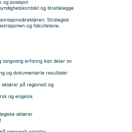
k og posisjon
myndighetskontakt og tilrettelegge
nistrasjonsdirektøren. Strategisk
istrasjonen og fakultetene.
 langvarig erfaring kan deler av
ring og dokumenterte resultater
 aktører på regionalt og
norsk og engelsk
ategiske aktører
t
 på nasjonalt og/eller