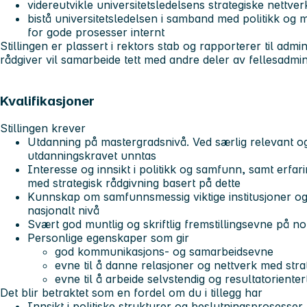
videreutvikle universitetsledelsens strategiske nettver
bistå universitetsledelsen i samband med politikk og 
for gode prosesser internt
Stillingen er plassert i rektors stab og rapporterer til admi
rådgiver vil samarbeide tett med andre deler av fellesadmin
Kvalifikasjoner
Stillingen krever
Utdanning på mastergradsnivå. Ved særlig relevant og
utdanningskravet unntas
Interesse og innsikt i politikk og samfunn, samt erfa
med strategisk rådgivning basert på dette
Kunnskap om samfunnsmessig viktige institusjoner og
nasjonalt nivå
Svært god muntlig og skriftlig fremstillingsevne på 
Personlige egenskaper som gir
god kommunikasjons- og samarbeidsevne
evne til å danne relasjoner og nettverk med str
evne til å arbeide selvstendig og resultatorienter
Det blir betraktet som en fordel om du i tillegg har
Innsikt i politiske strukturer og beslutningsprosesser