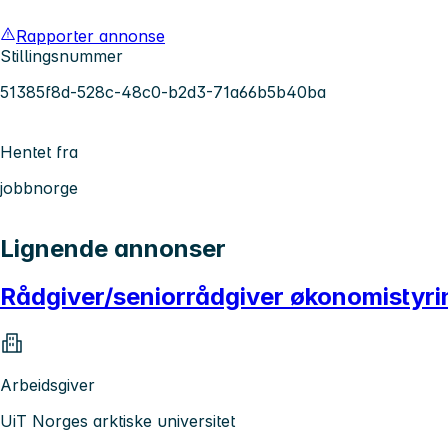
Rapporter annonse
Stillingsnummer
51385f8d-528c-48c0-b2d3-71a66b5b40ba
Hentet fra
jobbnorge
Lignende annonser
Rådgiver/seniorrådgiver økonomistyrin
Arbeidsgiver
UiT Norges arktiske universitet