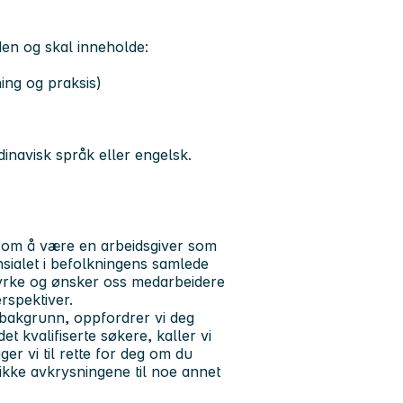
en og skal inneholde:
ning og praksis)
navisk språk eller engelsk.
ål om å være en arbeidsgiver som
nsialet i befolkningens samlede
tyrke og ønsker oss medarbeidere
rspektiver.
rbakgrunn, oppfordrer vi deg
et kvalifiserte søkere, kaller vi
ger vi til rette for deg om du
 ikke avkrysningene til noe annet