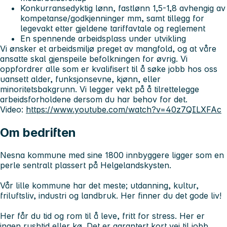
Konkurransedyktig lønn, fastlønn 1,5-1,8 avhengig av
kompetanse/godkjenninger mm, samt tillegg for
legevakt etter gjeldene tariffavtale og reglement
En spennende arbeidsplass under utvikling
Vi ønsker et arbeidsmiljø preget av mangfold, og at våre
ansatte skal gjenspeile befolkningen for øvrig. Vi
oppfordrer alle som er kvalifisert til å søke jobb hos oss
uansett alder, funksjonsevne, kjønn, eller
minoritetsbakgrunn. Vi legger vekt på å tilrettelegge
arbeidsforholdene dersom du har behov for det.
Video:
https://www.youtube.com/watch?v=40z7QILXFAc
Om bedriften
Nesna kommune med sine 1800 innbyggere ligger som en
perle sentralt plassert på Helgelandskysten.
Vår lille kommune har det meste; utdanning, kultur,
friluftsliv, industri og landbruk. Her finner du det gode liv!
Her får du tid og rom til å leve, fritt for stress. Her er
ingen rushtid eller kø. Det er garantert kort vei til jobb,