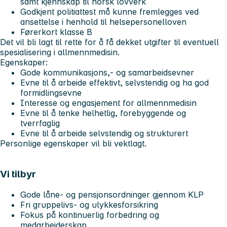
samt kjennskap til norsk lovverk
Godkjent politiattest må kunne fremlegges ved
ansettelse i henhold til helsepersonelloven
Førerkort klasse B
Det vil bli lagt til rette for å få dekket utgifter til eventuell
spesialisering i allmennmedisin.
Egenskaper:
Gode kommunikasjons,- og samarbeidsevner
Evne til å arbeide effektivt, selvstendig og ha god
formidlingsevne
Interesse og engasjement for allmennmedisin
Evne til å tenke helhetlig, forebyggende og
tverrfaglig
Evne til å arbeide selvstendig og strukturert
Personlige egenskaper vil bli vektlagt.
Vi tilbyr
Gode låne- og pensjonsordninger gjennom KLP
Fri gruppelivs- og ulykkesforsikring
Fokus på kontinuerlig forbedring og
medarbeiderskap