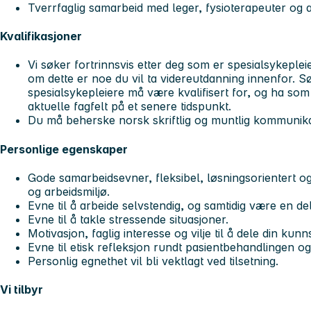
Tverrfaglig samarbeid med leger, fysioterapeuter og 
Kvalifikasjoner
Vi søker fortrinnsvis etter deg som er spesialsykeple
om dette er noe du vil ta videreutdanning innenfor. S
spesialsykepleiere må være kvalifisert for, og ha som
aktuelle fagfelt på et senere tidspunkt.
Du må beherske norsk skriftlig og muntlig kommunika
Personlige egenskaper
Gode samarbeidsevner, fleksibel, løsningsorientert og 
og arbeidsmiljø.
Evne til å arbeide selvstendig, og samtidig være en de
Evne til å takle stressende situasjoner.
Motivasjon, faglig interesse og vilje til å dele din kun
Evne til etisk refleksjon rundt pasientbehandlingen og
Personlig egnethet vil bli vektlagt ved tilsetning.
Vi tilbyr