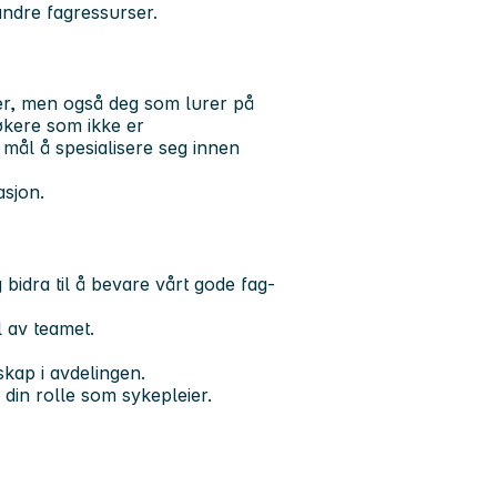
andre fagressurser.
ier, men også deg som lurer på
økere som ikke er
 mål å spesialisere seg innen
sjon.
bidra til å bevare vårt gode fag-
l av teamet.
nskap i avdelingen.
 din rolle som sykepleier.