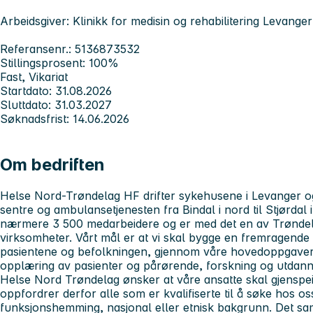
Arbeidsgiver: Klinikk for medisin og rehabilitering Levanger
Referansenr.: 5136873532
Stillingsprosent: 100%
Fast, Vikariat
Startdato: 31.08.2026
Sluttdato: 31.03.2027
Søknadsfrist: 14.06.2026
Om bedriften
Helse Nord-Trøndelag HF drifter sykehusene i Levanger og
sentre og ambulansetjenesten fra Bindal i nord til Stjørdal 
nærmere 3 500 medarbeidere og er med det en av Trøndelag
virksomheter. Vårt mål er at vi skal bygge en fremragende h
pasientene og befolkningen, gjennom våre hovedoppgaver
opplæring av pasienter og pårørende, forskning og utdann
Helse Nord Trøndelag ønsker at våre ansatte skal gjenspe
oppfordrer derfor alle som er kvalifiserte til å søke hos os
funksjonshemming, nasjonal eller etnisk bakgrunn. Det sa