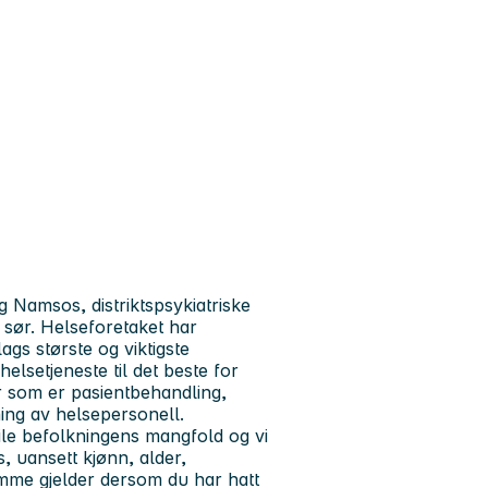
 Namsos, distriktspsykiatriske
i sør. Helseforetaket har
s største og viktigste
elsetjeneste til det beste for
 som er pasientbehandling,
ing av helsepersonell.
ile befolkningens mangfold og vi
s, uansett kjønn, alder,
mme gjelder dersom du har hatt