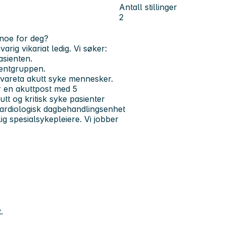
Antall stillinger
2
 noe for deg?
rig vikariat ledig. Vi søker:
asienten.
ientgruppen.
ivareta akutt syke mennesker.
er en akuttpost med 5
tt og kritisk syke pasienter
 kardiologisk dagbehandlingsenhet
g spesialsykepleiere. Vi jobber
.