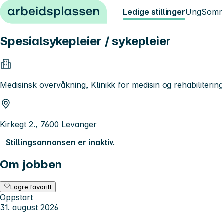
Hopp til innhold
Ledige stillinger
Ung
Somm
Spesialsykepleier / sykepleier
Medisinsk overvåkning, Klinikk for medisin og rehabiliteri
Kirkegt 2., 7600 Levanger
Stillingsannonsen er inaktiv.
Om jobben
Lagre favoritt
Oppstart
31. august 2026