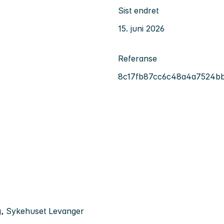
Sist endret
15. juni 2026
Referanse
8c17fb87cc6c48a4a7524b
ng, Sykehuset Levanger