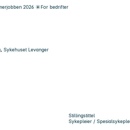
erjobben
2026
☀️
For bedrifter
ng, Sykehuset Levanger
Stillingstittel
Sykepleier / Spesialsykeple