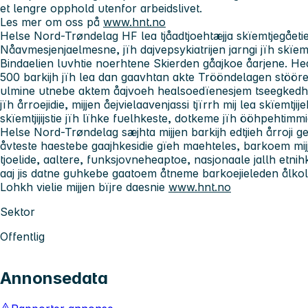
et lengre opphold utenfor arbeidslivet.
Les mer om oss på
www.hnt.no
Helse Nord-Trøndelag HF lea tjåadtjoehtæjja skïemtjegåeti
Nåavmesjenjaelmesne, jïh dajvepsykiatrijen jarngi jïh skïem
Bindaelien luvhtie noerhtene Skierden gåajkoe åarjene. H
500 barkijh jïh lea dan gaavhtan akte Trööndelagen stöörem
ulmine utnebe aktem åajvoeh healsoedïenesjem tseegkedh 
jïh årroejidie, mijjen åejvielaavenjassi tjïrrh mij lea skïemtji
skïemtjijijstie jïh lïhke fuelhkeste, dotkeme jïh ööhpehtimmie
Helse Nord-Trøndelag sæjhta mijjen barkijh edtjieh årroji g
åvteste haestebe gaajhkesidie gïeh maehteles, barkoem mijj
tjoelide, aaltere, funksjovneheaptoe, nasjonaale jallh et
aaj jis datne guhkebe gaatoem åtneme barkoejieleden ålkol
Lohkh vielie mijjen bïjre daesnie
www.hnt.no
Sektor
Offentlig
Annonsedata