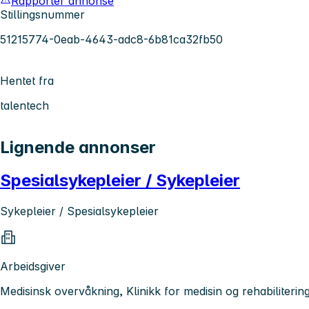
Rapporter annonse
Stillingsnummer
51215774-0eab-4643-adc8-6b81ca32fb50
Hentet fra
talentech
Lignende annonser
Spesialsykepleier / Sykepleier
Sykepleier / Spesialsykepleier
Arbeidsgiver
Medisinsk overvåkning, Klinikk for medisin og rehabiliteri