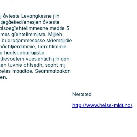
ej åvteste Levangkesne jïh
tjegåetiedïenesjen åvteste
ealsoegïehtelimmesne medtie 3
es gïehtelimmijste. Mijjieh
buaratjommesasse skïemtjijidie
jebåehtjierdimmie, lïerehtimmie
 healsoebarkijijstie.
ellievoetem vuesiehtidh jïh dan
en luvnie ohtsedh, saaht mij
nihkeles maadtoe. Seammalaakan
en.
Nettsted
http://www.helse-midt.no/