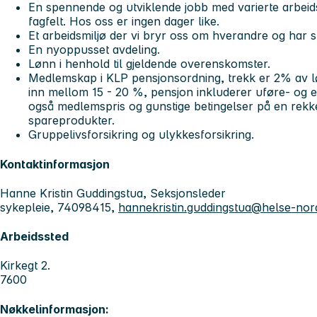
En spennende og utviklende jobb med varierte arbeid
fagfelt. Hos oss er ingen dager like.
Et arbeidsmiljø der vi bryr oss om hverandre og har s
En nyoppusset avdeling.
Lønn i henhold til gjeldende overenskomster.
Medlemskap i KLP pensjonsordning, trekk er 2% av l
inn mellom 15 - 20 %, pensjon inkluderer uføre- og et
også medlemspris og gunstige betingelser på en rekke
spareprodukter.
Gruppelivsforsikring og ulykkesforsikring.
Kontaktinformasjon
Hanne Kristin Guddingstua, Seksjonsleder
sykepleie, 74098415,
hannekristin.guddingstua@helse-nor
Arbeidssted
Kirkegt 2.
7600
Nøkkelinformasjon: