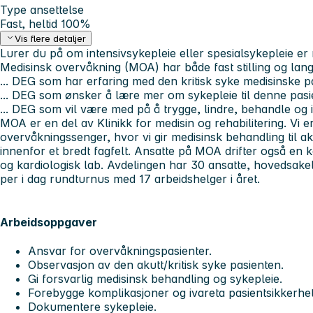
Type ansettelse
Fast, heltid 100%
Vis flere detaljer
Lurer du på om intensivsykepleie eller spesialsykepleie er
Medisinsk overvåkning (MOA) har både fast stilling og langva
... DEG som har erfaring med den kritisk syke medisinske p
... DEG som ønsker å lære mer om sykepleie til denne pas
... DEG som vil være med på å trygge, lindre, behandle og 
MOA er en del av Klinikk for medisin og rehabilitering. Vi 
overvåkningssenger, hvor vi gir medisinsk behandling til aku
innenfor et bredt fagfelt. Ansatte på MOA drifter også en
og kardiologisk lab. Avdelingen har 30 ansatte, hovedsakeli
per i dag rundturnus med 17 arbeidshelger i året.
Arbeidsoppgaver
Ansvar for overvåkningspasienter.
Observasjon av den akutt/kritisk syke pasienten.
Gi forsvarlig medisinsk behandling og sykepleie.
Forebygge komplikasjoner og ivareta pasientsikkerhet
Dokumentere sykepleie.