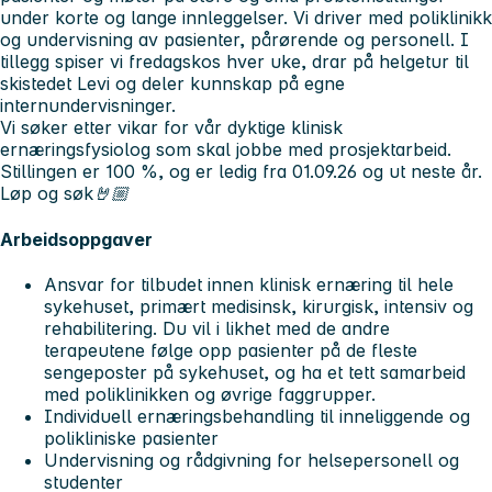
under korte og lange innleggelser. Vi driver med poliklinikk
og undervisning av pasienter, pårørende og personell. I
tillegg spiser vi fredagskos hver uke, drar på helgetur til
skistedet Levi og deler kunnskap på egne
internundervisninger.
Vi søker etter vikar for vår dyktige klinisk
ernæringsfysiolog som skal jobbe med prosjektarbeid.
Stillingen er 100 %, og er ledig fra 01.09.26 og ut neste år.
Løp og søk🤘🏼
Arbeidsoppgaver
Ansvar for tilbudet innen klinisk ernæring til hele
sykehuset, primært medisinsk, kirurgisk, intensiv og
rehabilitering. Du vil i likhet med de andre
terapeutene følge opp pasienter på de fleste
sengeposter på sykehuset, og ha et tett samarbeid
med poliklinikken og øvrige faggrupper.
Individuell ernæringsbehandling til inneliggende og
polikliniske pasienter
Undervisning og rådgivning for helsepersonell og
studenter