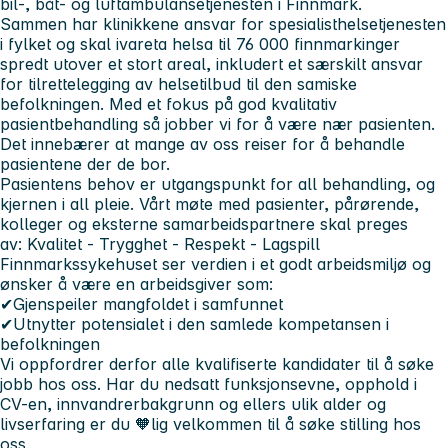
bil-, båt- og luftambulansetjenesten i Finnmark.
Sammen har klinikkene ansvar for spesialisthelsetjenesten
i fylket og skal ivareta helsa til
76 000 finnmarkinger
spredt utover et stort areal, inkludert et særskilt ansvar
for tilrettelegging av helsetilbud til den samiske
befolkningen. Med et fokus på god kvalitativ
pasientbehandling så jobber vi for å være nær pasienten.
Det innebærer at mange av oss reiser for å behandle
pasientene der de bor.
Pasientens behov er utgangspunkt for all behandling, og
kjernen i all pleie. Vårt møte med pasienter, pårørende,
kolleger og eksterne samarbeidspartnere skal preges
av:
Kvalitet - Trygghet - Respekt - Lagspill
Finnmarkssykehuset ser verdien i et godt arbeidsmiljø og
ønsker å være en arbeidsgiver som:
✔Gjenspeiler mangfoldet i samfunnet
✔Utnytter potensialet i den samlede kompetansen i
befolkningen
Vi oppfordrer derfor alle kvalifiserte kandidater til å søke
jobb hos oss. Har du nedsatt funksjonsevne, opphold i
CV-en, innvandrerbakgrunn og ellers ulik alder og
livserfaring er du 🧡lig velkommen til å søke stilling hos
oss.