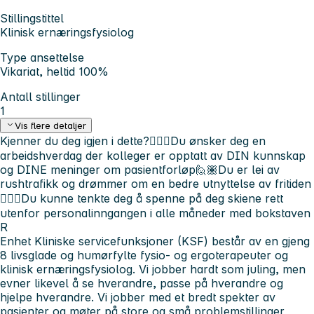
Stillingstittel
Klinisk ernæringsfysiolog
Type ansettelse
Vikariat, heltid 100%
Antall stillinger
1
Vis flere detaljer
Kjenner du deg igjen i dette?
🙋🏼‍♀️Du ønsker deg en
arbeidshverdag der kolleger er opptatt av DIN kunnskap
og DINE meninger om pasientforløp
🙋🏽Du er lei av
rushtrafikk og drømmer om en bedre utnyttelse av fritiden
🙋🏽‍♀️Du kunne tenkte deg å spenne på deg skiene rett
utenfor personalinngangen i alle måneder med bokstaven
R
Enhet Kliniske servicefunksjoner (KSF) består av en gjeng
8 livsglade og humørfylte fysio- og ergoterapeuter og
klinisk ernæringsfysiolog. Vi jobber hardt som juling, men
evner likevel å se hverandre, passe på hverandre og
hjelpe hverandre. Vi jobber med et bredt spekter av
pasienter og møter på store og små problemstillinger