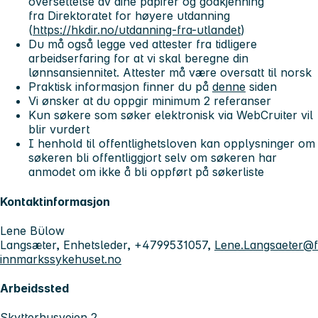
oversettelse av dine papirer og godkjenning
fra Direktoratet for høyere utdanning
(
https://hkdir.no/utdanning-fra-utlandet
)
Du må også legge ved attester fra tidligere
arbeidserfaring for at vi skal beregne din
lønnsansiennitet. Attester må være oversatt til norsk
Praktisk informasjon finner du på
denne
siden
Vi ønsker at du oppgir minimum 2 referanser
Kun søkere som søker elektronisk via WebCruiter vil
blir vurdert
I henhold til offentlighetsloven kan opplysninger om
søkeren bli offentliggjort selv om søkeren har
anmodet om ikke å bli oppført på søkerliste
Kontaktinformasjon
Lene Bülow
Langsæter, Enhetsleder, +4799531057,
Lene.Langsaeter@f
innmarkssykehuset.no
Arbeidssted
Skytterhusveien 2