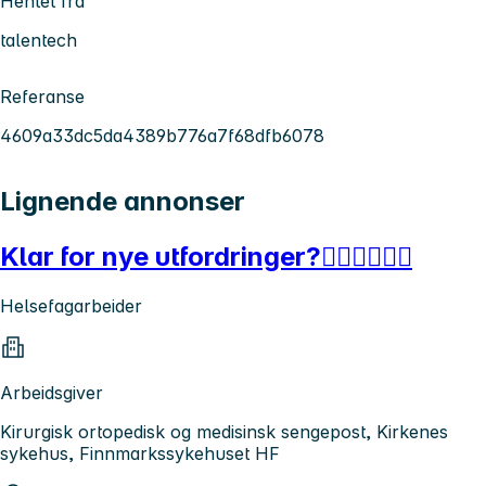
Hentet fra
talentech
Referanse
4609a33dc5da4389b776a7f68dfb6078
Lignende annonser
Klar for nye utfordringer?👨🏻‍⚕️👩🏻‍⚕️
Helsefagarbeider
Arbeidsgiver
Kirurgisk ortopedisk og medisinsk sengepost, Kirkenes
sykehus, Finnmarkssykehuset HF