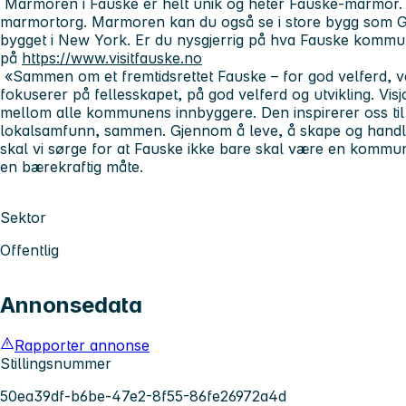
Marmoren i Fauske er helt unik og heter Fauske-marmor. I
marmortorg. Marmoren kan du også se i store bygg som 
bygget i New York. Er du nysgjerrig på hva Fauske kommun
på
https://www.visitfauske.no
«Sammen om et fremtidsrettet Fauske – for god velferd, vek
fokuserer på fellesskapet, på god velferd og utvikling. Vis
mellom alle kommunens innbyggere. Den inspirerer oss til
lokalsamfunn, sammen. Gjennom å leve, å skape og handle
skal vi sørge for at Fauske ikke bare skal være en kommun
en bærekraftig måte.
Sektor
Offentlig
Annonsedata
Rapporter annonse
Stillingsnummer
50ea39df-b6be-47e2-8f55-86fe26972a4d