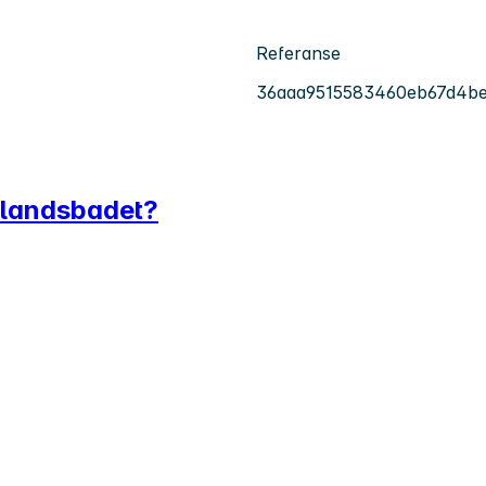
Referanse
36aaa9515583460eb67d4b
dlandsbadet?