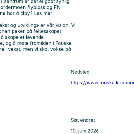
 sentrum er det et godt synlig
Gardermoen flyplass og FN-
e har å tilby? Les mer
st og utvikling» er vår visjon. Vi
jonen peker på fellesskapet
 å skape et levende
, og å møte framtiden i Fauske
e i vekst, men vi skal vokse på
Nettsted
https://www.fauske.kommu
Sist endret
10. juni 2026