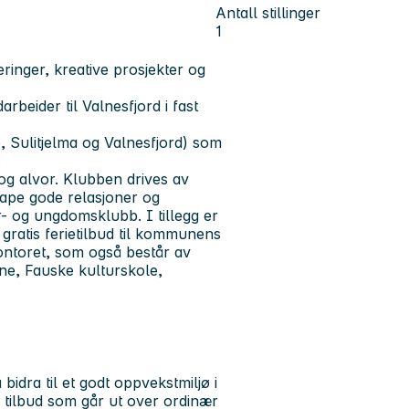
Antall stillinger
1
ringer, kreative prosjekter og
arbeider til Valnesfjord i
fast
 Sulitjelma og Valnesfjord) som
.
 og alvor. Klubben drives av
kape gode relasjoner og
or- og ungdomsklubb. I tillegg er
 gratis ferietilbud til kommunens
ontoret, som også består av
ene, Fauske kulturskole,
idra til et godt oppvekstmiljø i
tilbud som går ut over ordinær