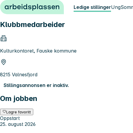
Hopp til innhold
Ledige stillinger
Ung
Somm
Klubbmedarbeider
Kulturkontoret, Fauske kommune
8215 Valnesfjord
Stillingsannonsen er inaktiv.
Om jobben
Lagre favoritt
Oppstart
25. august 2026