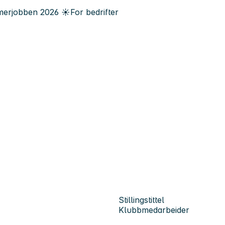
erjobben
2026
☀️
For bedrifter
Stillingstittel
Klubbmedarbeider