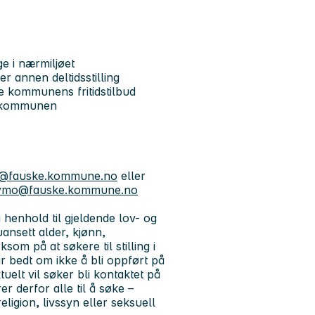
ge i nærmiljøet
r annen deltidsstilling
ke kommunens fritidstilbud
i kommunen
n@fauske.kommune.no
eller
nymo@fauske.kommune.no
i henhold til gjeldende lov- og
uansett alder, kjønn,
som på at søkere til stilling i
 bedt om ikke å bli oppført på
tuelt vil søker bli kontaktet på
r derfor alle til å søke –
ligion, livssyn eller seksuell