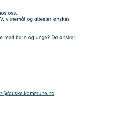
hos oss.
V, vitnemål og attester ønskes
bbe med barn og unge? Da ønsker
sen@fauske.kommune.no