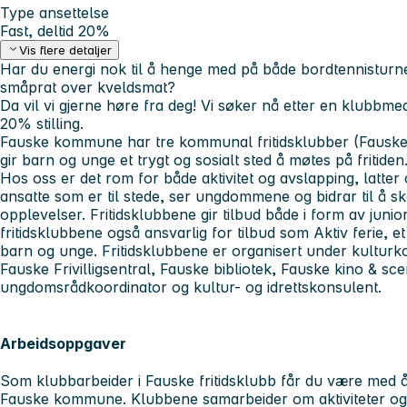
Type ansettelse
Fast, deltid 20%
Vis flere detaljer
Har du energi nok til å henge med på både bordtennisturne
småprat over kveldsmat?
Da vil vi gjerne høre fra deg! Vi søker nå etter en klubbmed
20%
stilling.
Fauske kommune har tre kommunal fritidsklubber (Fauske,
gir barn og unge et trygt og sosialt sted å møtes på fritiden
Hos oss er det rom for både aktivitet og avslapping, latter
ansatte som er til stede, ser ungdommene og bidrar til å s
opplevelser. Fritidsklubbene gir tilbud både i form av juni
fritidsklubbene også ansvarlig for tilbud som Aktiv ferie, et
barn og unge. Fritidsklubbene er organisert under kulturk
Fauske Frivilligsentral, Fauske bibliotek, Fauske kino & sc
ungdomsrådkoordinator og kultur- og idrettskonsulent.
Arbeidsoppgaver
Som klubbarbeider i Fauske fritidsklubb får du være med å b
Fauske kommune. Klubbene samarbeider om aktiviteter og 