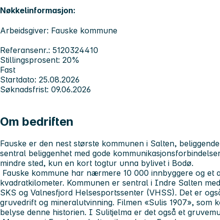
Nøkkelinformasjon:
Arbeidsgiver: Fauske kommune
Referansenr.: 5120324410
Stillingsprosent: 20%
Fast
Startdato: 25.08.2026
Søknadsfrist: 09.06.2026
Om bedriften
Fauske er den nest største kommunen i Salten, beliggende 
sentral beliggenhet med gode kommunikasjonsforbindelser. D
mindre sted, kun en kort togtur unna bylivet i Bodø.
Fauske kommune har nærmere 10 000 innbyggere og et ar
kvadratkilometer. Kommunen er sentral i Indre Salten me
SKS og Valnesfjord Helsesportssenter (VHSS). Det er også 
gruvedrift og mineralutvinning. Filmen «Sulis 1907», som
belyse denne historien. I Sulitjelma er det også et gruv