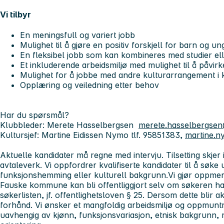
Vi tilbyr
En meningsfull og variert jobb
Mulighet til å gjøre en positiv forskjell for barn og un
En fleksibel jobb som kan kombineres med studier elle
Et inkluderende arbeidsmiljø med mulighet til å påvir
Mulighet for å jobbe med andre kulturarrangement 
Opplæring og veiledning etter behov
Har du spørsmål?
Klubbleder: Merete Hasselbergsen
merete.hasselbergse
Kultursjef: Martine Eidissen Nymo tlf. 95851383,
martine.
Aktuelle kandidater må regne med intervju. Tilsetting skjer 
avtaleverk. Vi oppfordrer kvalifiserte kandidater til å søke 
funksjonshemming eller kulturell bakgrunn.
Vi gjør oppmerk
Fauske kommune kan bli offentliggjort selv om søkeren har
søkerlisten, jf. offentlighetsloven § 25. Dersom dette blir ak
forhånd.
Vi ønsker et mangfoldig arbeidsmiljø og oppmuntre
uavhengig av kjønn, funksjonsvariasjon, etnisk bakgrunn, re