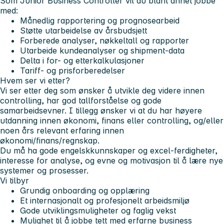
Som Junior Business Controller vil du blant annet jobbe
med:
Månedlig rapportering og prognosearbeid
Støtte utarbeidelse av årsbudsjett
Forberede analyser, nøkkeltall og rapporter
Utarbeide kundeanalyser og shipment-data
Delta i for- og etterkalkulasjoner
Tariff- og prisforberedelser
Hvem ser vi etter?
Vi ser etter deg som ønsker å utvikle deg videre innen
controlling, har god tallforståelse og gode
samarbeidsevner. I tillegg ønsker vi at du har høyere
utdanning innen økonomi, finans eller controlling, og/eller
noen års relevant erfaring innen
økonomi/finans/regnskap.
Du må ha gode engelskkunnskaper og excel-ferdigheter,
interesse for analyse, og evne og motivasjon til å lære nye
systemer og prosesser.
Vi tilbyr
Grundig onboarding og opplæring
Et internasjonalt og profesjonelt arbeidsmiljø
Gode utviklingsmuligheter og faglig vekst
Mulighet til å jobbe tett med erfarne business