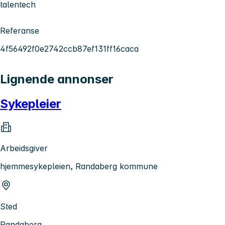
talentech
Referanse
4f56492f0e2742ccb87ef131ff16caca
Lignende annonser
Sykepleier
Arbeidsgiver
hjemmesykepleien, Randaberg kommune
Sted
Randaberg