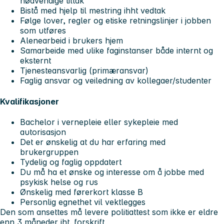
nødvendige tiltak
Bistå med hjelp til mestring ihht vedtak
Følge lover, regler og etiske retningslinjer i jobben
som utføres
Alenearbeid i brukers hjem
Samarbeide med ulike faginstanser både internt og
eksternt
Tjenesteansvarlig (primæransvar)
Faglig ansvar og veiledning av kollegaer/studenter
Kvalifikasjoner
Bachelor i vernepleie eller sykepleie med
autorisasjon
Det er ønskelig at du har erfaring med
brukergruppen
Tydelig og faglig oppdatert
Du må ha et ønske og interesse om å jobbe med
psykisk helse og rus
Ønskelig med førerkort klasse B
Personlig egnethet vil vektlegges
Den som ansettes må levere politiattest som ikke er eldre
enn 3 måneder iht. forskrift