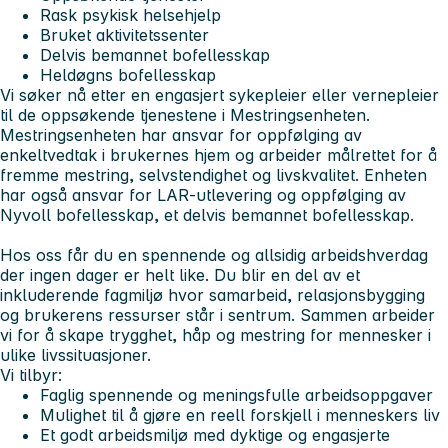
Rask psykisk helsehjelp
Bruket aktivitetssenter
Delvis bemannet bofellesskap
Heldøgns bofellesskap
Vi søker nå etter en engasjert sykepleier eller vernepleier
til de oppsøkende tjenestene i Mestringsenheten.
Mestringsenheten har ansvar for oppfølging av
enkeltvedtak i brukernes hjem og arbeider målrettet for å
fremme mestring, selvstendighet og livskvalitet. Enheten
har også ansvar for LAR-utlevering og oppfølging av
Nyvoll bofellesskap, et delvis bemannet bofellesskap.
Hos oss får du en spennende og allsidig arbeidshverdag
der ingen dager er helt like. Du blir en del av et
inkluderende fagmiljø hvor samarbeid, relasjonsbygging
og brukerens ressurser står i sentrum. Sammen arbeider
vi for å skape trygghet, håp og mestring for mennesker i
ulike livssituasjoner.
Vi tilbyr:
Faglig spennende og meningsfulle arbeidsoppgaver
Mulighet til å gjøre en reell forskjell i menneskers liv
Et godt arbeidsmiljø med dyktige og engasjerte