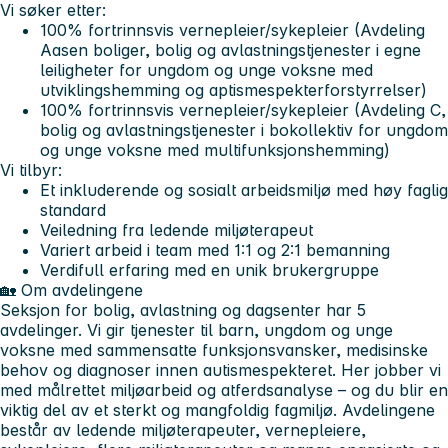
Vi søker etter:
100% fortrinnsvis vernepleier/sykepleier (Avdeling
Aasen boliger, bolig og avlastningstjenester i egne
leiligheter for ungdom og unge voksne med
utviklingshemming og aptismespekterforstyrrelser)
100% fortrinnsvis vernepleier/sykepleier (Avdeling C,
bolig og avlastningstjenester i bokollektiv for ungdom
og unge voksne med multifunksjonshemming)
Vi tilbyr:
Et inkluderende og sosialt arbeidsmiljø med høy faglig
standard
Veiledning fra ledende miljøterapeut
Variert arbeid i team med 1:1 og 2:1 bemanning
Verdifull erfaring med en unik brukergruppe
🏡 Om avdelingene
Seksjon for bolig, avlastning og dagsenter har 5
avdelinger. Vi gir tjenester til barn, ungdom og unge
voksne med sammensatte funksjonsvansker, medisinske
behov og diagnoser innen autismespekteret. Her jobber vi
med målrettet miljøarbeid og atferdsanalyse – og du blir en
viktig del av et sterkt og mangfoldig fagmiljø. Avdelingene
består av ledende miljøterapeuter, vernepleiere,