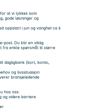
for at vi lykkes som
g, gode løsninger og
med oppstart i jun og varighet ca 6
-post. Du blir en viktig
 fra enkle spørsmål til større
il dagligbank (kort, konto,
ehov og livssituasjon
leverer bransjeledende
 du hos oss:
 og videre karriere
er