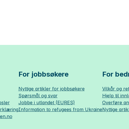
For jobbsøkere
For bedr
Nyttige artikler for jobbsøkere
Vilkår og ret
Spørsmål og svar
Hjelp til inn
sler
Jobbe i utlandet (EURES)
Overføre a
erklæring
Information to refugees from Ukraine
Nyttige artik
sen.no