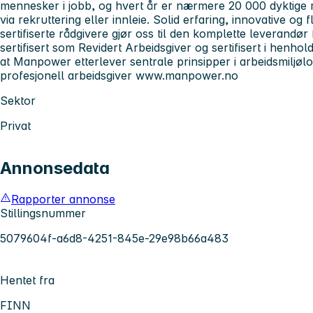
mennesker i jobb, og hvert år er nærmere 20 000 dyktige
via rekruttering eller innleie. Solid erfaring, innovative og
sertifiserte rådgivere gjør oss til den komplette leverand
sertifisert som Revidert Arbeidsgiver og sertifisert i henhol
at Manpower etterlever sentrale prinsipper i arbeidsmiljø
profesjonell arbeidsgiver www.manpower.no
Sektor
Privat
Annonsedata
Rapporter annonse
Stillingsnummer
5079604f-a6d8-4251-845e-29e98b66a483
Hentet fra
FINN