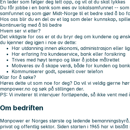
En leder som følger deg tett opp, og vil at du skal lykkes
Du får jobbe i en bank som eies av lokalsamfunnet -- som er
samfunnet og som gjør Midt-Norge til et bedre sted å bo fo
Hos oss blir du en del av et lag som deler kunnskap, spill
kontinuerlig med å bli bedre
Hvem ser vi etter?
Det viktigste for oss er at du bryr deg om kundene og ønsker
du kjenner deg igjen i noe av dette:
Har utdanning innen økonomi, administrasjon eller li
Har erfaring fra kundeservice, bank eller forsikring
Trives med høyt tempo og liker å jobbe målrettet
Motiveres av å skape verdi, både for kunden og ban
Kommuniserer godt, spesielt over telefon
Klar for å søke?
Høres dette ut som noe for deg? Da vil vi veldig gjerne hør
manpower.no og søk på stillingen der.
PS: Vi inviterer til intervjuer fortløpende, så ikke vent me
Om bedriften
Manpower er Norges største og ledende bemanningsbyrå. V
privat og offentlig sektor. Siden starten i 1965 har vi biståt