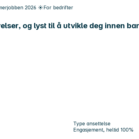
erjobben
2026
☀️
For bedrifter
ser, og lyst til å utvikle deg innen ba
Type ansettelse
Engasjement, heltid 100%