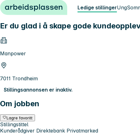
Hopp til innhold
Ledige stillinger
Ung
Somm
Er du glad i å skape gode kundeopplevel
Manpower
7011 Trondheim
Stillingsannonsen er inaktiv.
Om jobben
Lagre favoritt
Stillingstittel
Kunderådgiver Direktebank Privatmarked