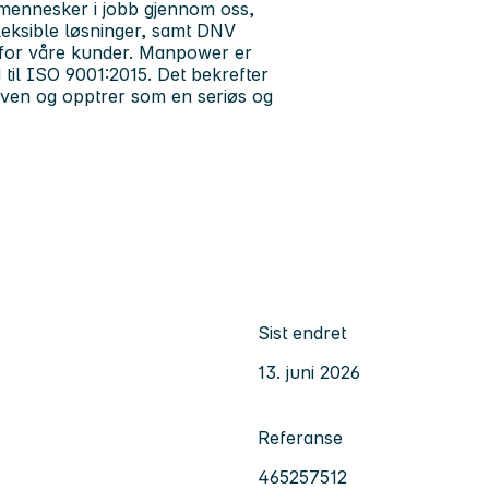
 mennesker i jobb gjennom oss,
 fleksible løsninger, samt DNV
ør for våre kunder. Manpower er
d til ISO 9001:2015. Det bekrefter
loven og opptrer som en seriøs og
Sist endret
13. juni 2026
Referanse
465257512