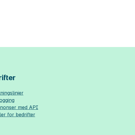
ifter
ningslinjer
logging
nnonser med API
ler for bedrifter