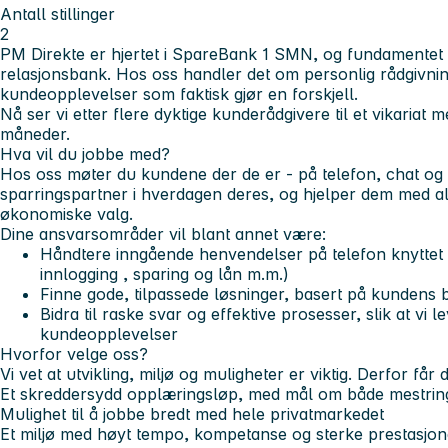
Antall stillinger
2
PM Direkte er hjertet i SpareBank 1 SMN, og fundamentet 
relasjonsbank. Hos oss handler det om personlig rådgivnin
kundeopplevelser som faktisk gjør en forskjell.
Nå ser vi etter flere dyktige kunderådgivere til et vikariat 
måneder.
Hva vil du jobbe med?
Hos oss møter du kundene der de er - på telefon, chat og e
sparringspartner i hverdagen deres, og hjelper dem med alt
økonomiske valg.
Dine ansvarsområder vil blant annet være:
Håndtere inngående henvendelser på telefon knyttet t
innlogging , sparing og lån m.m.)
Finne gode, tilpassede løsninger, basert på kundens b
Bidra til raske svar og effektive prosesser, slik at vi 
kundeopplevelser
Hvorfor velge oss?
Vi vet at utvikling, miljø og muligheter er viktig. Derfor får
Et skreddersydd opplæringsløp, med mål om både mestring
Mulighet til å jobbe bredt med hele privatmarkedet
Et miljø med høyt tempo, kompetanse og sterke prestasjon